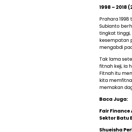
1998 – 2018 
Prahara 1998 t
Subianto berhe
tingkat tinggi
kesempatan pa
mengabdi pad
Tak lama setel
fitnah keji, Ia
Fitnah itu me
kita memfitna
memakan dagi
Baca Juga:
Fair Financ
Sektor Batu 
Shueisha Pe