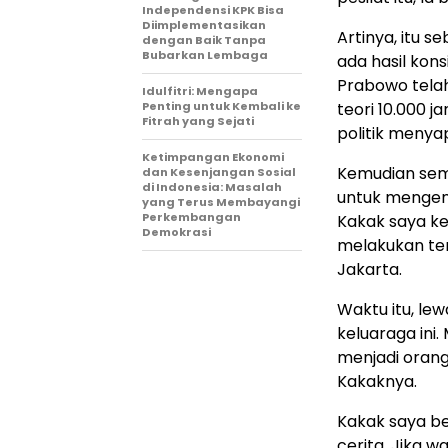
Independensi KPK Bisa
Diimplementasikan
Artinya, itu s
dengan Baik Tanpa
Bubarkan Lembaga
ada hasil kons
Prabowo telah
Idulfitri: Mengapa
Penting untuk Kembali ke
teori 10.000 j
Fitrah yang Sejati
politik menya
Ketimpangan Ekonomi
Kemudian sem
dan Kesenjangan Sosial
di Indonesia: Masalah
untuk mengenal
yang Terus Membayangi
Perkembangan
Kakak saya ke
Demokrasi
melakukan ter
Jakarta.
Waktu itu, le
keluaraga ini
menjadi orang
Kakaknya.
Kakak saya be
cerita. Jika w