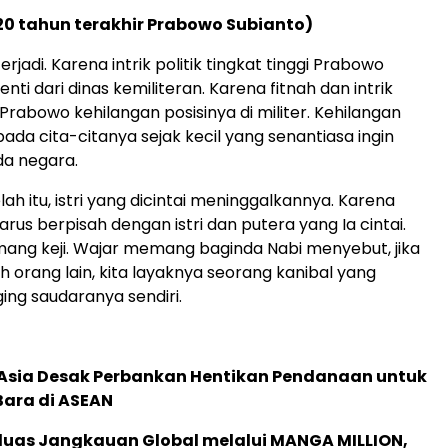
(20 tahun terakhir Prabowo Subianto)
erjadi. Karena intrik politik tingkat tinggi Prabowo
nti dari dinas kemiliteran. Karena fitnah dan intrik
, Prabowo kehilangan posisinya di militer. Kehilangan
da cita-citanya sejak kecil yang senantiasa ingin
a negara.
ah itu, istri yang dicintai meninggalkannya. Karena
 harus berpisah dengan istri dan putera yang Ia cintai.
mang keji. Wajar memang baginda Nabi menyebut, jika
h orang lain, kita layaknya seorang kanibal yang
ng saudaranya sendiri.
e Asia Desak Perbankan Hentikan Pendanaan untuk
Bara di ASEAN
rluas Jangkauan Global melalui MANGA MILLION,