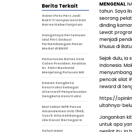
MENGENAL
NA
Berita Terkait
tahun. Saya i
Galeri Foto Pers Jadi
seorang pelat
Bukti Transparansi Dan
dinding kamar
Narasi Keberlanjutan
Lewat program
Hangatnya Pertemuan
menjadi pend
Idul Fitri: Diskusi
Perkembangan Pasar
khusus di Batu
Modal di BNSP
Sejak dulu, Ia 
Pemutusan Batas Usia
Calon Presiden: Analisis
Indonesia. Mak
Dr. Fahri Bachmid
menyumbangka
Menjelang Putusan MK
pencak silat 
Dewan Sengketa
reward di teng
Konstruksi Sebagai
Alternatif Penyelesaian
Sengketa Konstruksi
https://opin
ultahnya-bel
Martabat MPR Pasca
Amandemen UUD 1945,
Yusril: Kita Kehilangan
Jangankan kita
Ide Dasar Bernegara
untuk apa yan
pesilat itu, I
Solusi agar