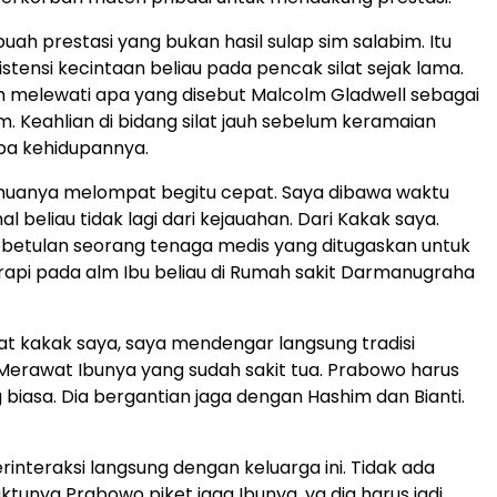
ebuah prestasi yang bukan hasil sulap sim salabim. Itu
istensi kecintaan beliau pada pencak silat sejak lama.
 melewati apa yang disebut Malcolm Gladwell sebagai
am. Keahlian di bidang silat jauh sebelum keramaian
pa kehidupannya.
uanya melompat begitu cepat. Saya dibawa waktu
 beliau tidak lagi dari kejauahan. Dari Kakak saya.
betulan seorang tenaga medis yang ditugaskan untuk
api pada alm Ibu beliau di Rumah sakit Darmanugraha
wat kakak saya, saya mendengar langsung tradisi
. Merawat Ibunya yang sudah sakit tua. Prabowo harus
 biasa. Dia bergantian jaga dengan Hashim dan Bianti.
rinteraksi langsung dengan keluarga ini. Tidak ada
aktunya Prabowo piket jaga Ibunya, ya dia harus jadi