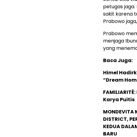
petugas jaga. 
sakit karena 
Prabowo jaga,
Prabowo memb
menjaga Ibund
yang meneman
Baca Juga:
Himel Hadirk
“Dream Hom
FAMILIARITÉ
Karya Puitis
MONDEVITA 
DISTRICT, P
KEDUA DALA
BARU