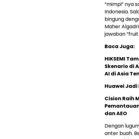
“mimpi” nya sa
Indonesia. S
bingung denga
Maher Algadrie
jawaban “fruit
Baca Juga:
HIKSEMI Tam
Skenario di
AI di Asia T
Huawei Jadi
Cision Raih
Pemantauan d
dan AEO
Dengan lugun
anter buah. B