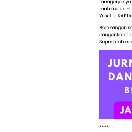
mengerjainya.
mati muda. Hi
Yusuf di KAPI 
Belakangan sa
Jangankan te
Seperti kita s
****