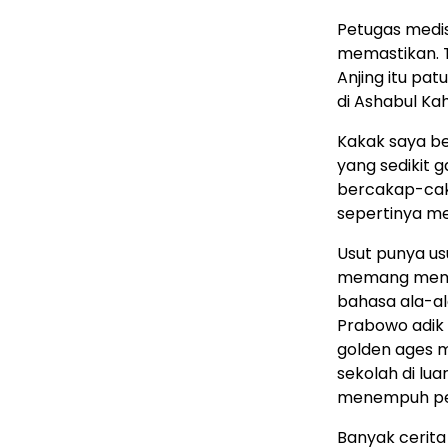
Petugas medis
memastikan. T
Anjing itu pa
di Ashabul Kah
Kakak saya be
yang sedikit 
bercakap-cak
sepertinya me
Usut punya us
memang memili
bahasa ala-ala
Prabowo adik
golden ages m
sekolah di lua
menempuh pend
Banyak cerita