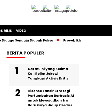
S RILIS
VIDEO
ga Sengaja Diubah Paksa
Proyek Iklan Bank BJB Diduga Rugi
BERITA POPULER
Catat, Ini yang Kelima
Kali Rejim Jokowi
Tangkapi Aktivis Kritis
Hisense Lansir Strategi
Pertumbuhan Berbasis AI
untuk Mewujudkan Era
Baru Gaya Hidup Cerdas