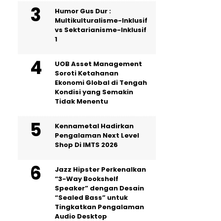
Humor Gus Dur :
Multikulturalisme-Inklusif
vs Sektarianisme-Inklusif
1
UOB Asset Management
Soroti Ketahanan
Ekonomi Global di Tengah
Kondisi yang Semakin
Tidak Menentu
Kennametal Hadirkan
Pengalaman Next Level
Shop Di IMTS 2026
Jazz Hipster Perkenalkan
“3-Way Bookshelf
Speaker” dengan Desain
“Sealed Bass” untuk
Tingkatkan Pengalaman
Audio Desktop