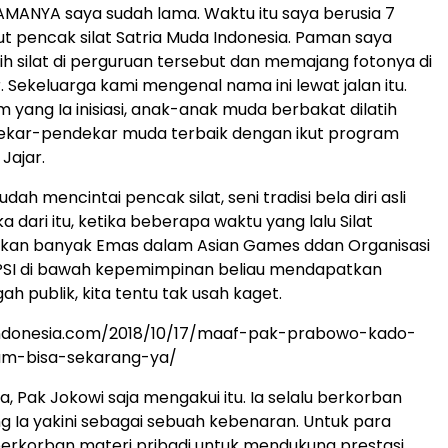
MANYA saya sudah lama. Waktu itu saya berusia 7
kut pencak silat Satria Muda Indonesia. Paman saya
ih silat di perguruan tersebut dan memajang fotonya di
. Sekeluarga kami mengenal nama ini lewat jalan itu.
 yang Ia inisiasi, anak-anak muda berbakat dilatih
ekar-pendekar muda terbaik dengan ikut program
 Jajar.
sudah mencintai pencak silat, seni tradisi bela diri asli
a dari itu, ketika beberapa waktu yang lalu Silat
n banyak Emas dalam Asian Games ddan Organisasi
IPSI di bawah kepemimpinan beliau mendapatkan
ah publik, kita tentu tak usah kaget.
iindonesia.com/2018/10/17/maaf-pak-prabowo-kado-
um-bisa-sekarang-ya/
, Pak Jokowi saja mengakui itu. Ia selalu berkorban
g Ia yakini sebagai sebuah kebenaran. Untuk para
a berkorban materi pribadi untuk mendukung prestasi.