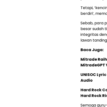
Tetapi, ‘kenc
berdiri’, mema
Sebab, para p
besar sudah t
integritas de
lawan tanding
Baca Juga:
Mitrade Raih
MitradeGPT V
UNISOC Lyri
Audio
Hard Rock C
Hard Rock Ri
Semoga guru-g