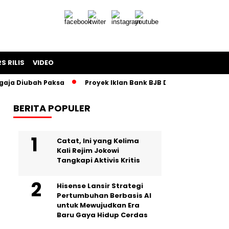
S RILIS
VIDEO
iubah Paksa
Proyek Iklan Bank BJB Diduga Rugikan Negara S
BERITA POPULER
Catat, Ini yang Kelima
Kali Rejim Jokowi
Tangkapi Aktivis Kritis
Hisense Lansir Strategi
Pertumbuhan Berbasis AI
untuk Mewujudkan Era
Baru Gaya Hidup Cerdas