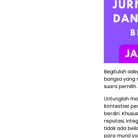
Begitulah ad
bangsa yang 
suara pemilih.
Untunglah ma
kontestasi pe
berdiri. Khus
reputasi, integ
tidak ada beli
para murid yan