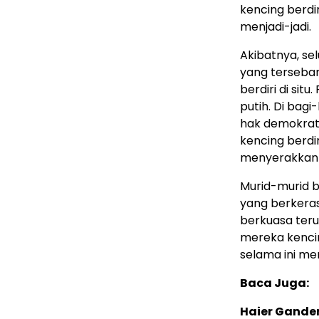
kencing berdir
menjadi-jadi.
Akibatnya, se
yang tersebar
berdiri di si
putih. Di ba
hak demokrati
kencing berdir
menyerakkan 
Murid-murid b
yang berkeras 
berkuasa teru
mereka kencing
selama ini m
Baca Juga:
Haier Ganden