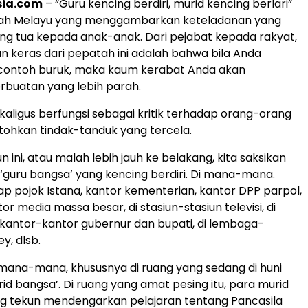
sia.com
– “Guru kencing berdiri, murid kencing berlari”
ah Melayu yang menggambarkan keteladanan yang
ang tua kepada anak-anak. Dari pejabat kepada rakyat,
an keras dari pepatah ini adalah bahwa bila Anda
ontoh buruk, maka kaum kerabat Anda akan
rbuatan yang lebih parah.
ekaligus berfungsi sebagai kritik terhadap orang-orang
ohkan tindak-tanduk yang tercela.
n ini, atau malah lebih jauh ke belakang, kita saksikan
 ‘guru bangsa’ yang kencing berdiri. Di mana-mana.
iap pojok Istana, kantor kementerian, kantor DPP parpol,
or media massa besar, di stasiun-stasiun televisi, di
, kantor-kantor gubernur dan bupati, di lembaga-
y, dlsb.
 mana-mana, khususnya di ruang yang sedang di huni
id bangsa’. Di ruang yang amat pesing itu, para murid
g tekun mendengarkan pelajaran tentang Pancasila