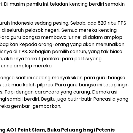
i. Di musim pemilu ini, teladan kencing berdiri semakin
luruh Indonesia sedang pesing. Sebab, ada 820 ribu TPS
 di seluruh pelosok negeri. Semua mereka kencing
tu. Para guru bangsa membawa ‘urine’ di dalam amplop
gi-bagikan kepada orang-orang yang akan menunaikan
snya di TPS. Sebagian pemilih santun, yang tak biasa
i, akhirnya terikut perilaku para politisi yang
urine amplop mereka.
angsa saat ini sedang menyaksikan para guru bangsa
tak mau kalah pilpres. Para guru bangsa ini tetap ingin
s. Tapi dengan cara-cara yang curang. Demokrasi
i sambil berdiri. Begitu juga butir-butir Pancasila yang
ereka gembar-gemborkan.
g AO 1 Point Slam, Buka Peluang bagi Petenis