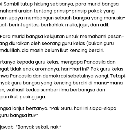
. Sambil tutup hidung sebisanya, para murid bangsa
ahami uraian tentang prinsip-prinsip pokok yang
alam upaya membangun sebuah bangsa yang manusia-
t, berintegritas, berkahlak mulia, jujur, dan adil.
. Para murid bangsa kelujutan untuk memahami pesan-
ang diuraikan oleh seorang guru kelas (bukan guru
dulillah, dia masih belum ikut kencing berdiri.
rtanya kepada guru kelas, mengapa Pancasila dan
gat tidak enak aromanya, hari-hari ini? Pak guru kelas
a Pancasila dan demokrasi sebetulnya wangi. Tetapi,
nyak guru bangsa yang kencing berdiri di mana-mana
n, walhasil kedua sumber ilmu berbangsa dan
pun ikut pesing juga.
gsa lanjut bertanya. “Pak Guru, hari ini siapa-siapa
guru bangsa itu?”
awab, “Banyak sekali, nak.”