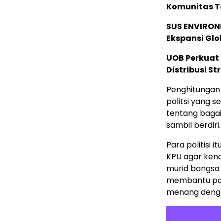
Komunitas T
SUS ENVIRONM
Ekspansi Glo
UOB Perkuat
Distribusi St
Penghitungan 
politsi yang 
tentang baga
sambil berdir
Para politisi
KPU agar kenc
murid bangsa 
membantu par
menang dengan