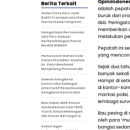
Opiniindone
Berita Terkait
adalah pepat
Galeri Foto Pers Jadi
buruk dari or
Bukti Transparansi Dan
dsb. Peringat
Narasi Keberlanjutan
memberikan c
Hangatnya Pertemuan
melakukan pe
Idul Fitri: Diskusi
Perkembangan Pasar
Modal di BNSP
Pepatah ini s
yang mencont
Pemutusan Batas Usia
Calon Presiden: Analisis
Dr. Fahri Bachmid
Sejak dua tahu
Menjelang Putusan MK
banyak sekali
Dewan Sengketa
Hampir di set
Konstruksi Sebagai
di kantor-kant
Alternatif Penyelesaian
Sengketa Konstruksi
markas polisi
lembaga surve
Martabat MPR Pasca
Amandemen UUD 1945,
Yusril: Kita Kehilangan
Bau pesing di
Ide Dasar Bernegara
oleh para ‘mur
bangsa sedan
Solusi agar