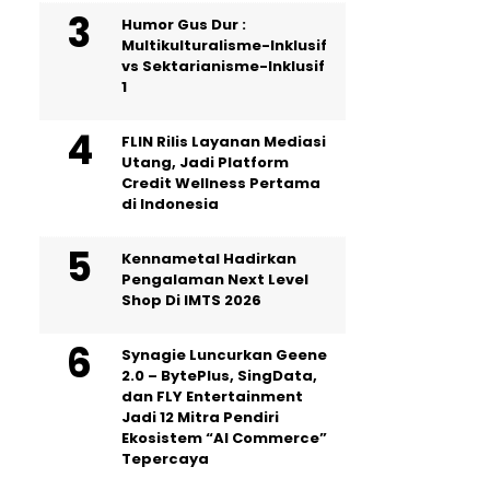
Humor Gus Dur :
Multikulturalisme-Inklusif
vs Sektarianisme-Inklusif
1
FLIN Rilis Layanan Mediasi
Utang, Jadi Platform
Credit Wellness Pertama
di Indonesia
Kennametal Hadirkan
Pengalaman Next Level
Shop Di IMTS 2026
Synagie Luncurkan Geene
2.0 – BytePlus, SingData,
dan FLY Entertainment
Jadi 12 Mitra Pendiri
Ekosistem “AI Commerce”
Tepercaya