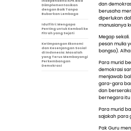
Independensi KPK Bisa
dan demokrasi
Diimplementasikan
dengan Baik Tanpa
berusaha mem
Bubarkan Lembaga
diperlukan d
manusianya kua
Idulfitri: Mengapa
Penting untuk Kembali ke
Fitrah yang Sejati
Megap sekali
pesan mulia y
Ketimpangan Ekonomi
dan Kesenjangan Sosial
bangsa). Alham
di Indonesia: Masalah
yang Terus Membayangi
Perkembangan
Para murid be
Demokrasi
demokrasi san
menjawab bahw
gara-gara ba
dan berseraka
bernegara itu 
Para murid ban
sajakah para 
Pak Guru menj