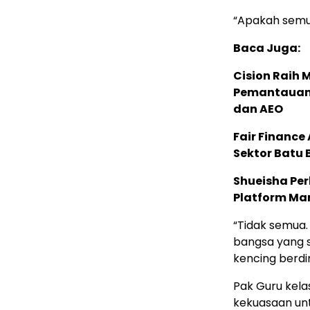
“Apakah semua
Baca Juga:
Cision Raih
Pemantauan d
dan AEO
Fair Financ
Sektor Batu 
Shueisha Pe
Platform Ma
“Tidak semua.
bangsa yang 
kencing berdir
Pak Guru kela
kekuasaan un