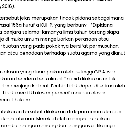
0/2018).
ersebut jelas merupakan tindak pidana sebagaimana
asal 156a huruf a KUHP, yang berbunyi : “Dipidana
a penjara selama-lamanya lima tahun barang siapa
ja di muka umum mengeluarkan perasaan atau
rbuatan yang pada pokoknya bersifat permusuhan,
an atau penodaan terhadap suatu agama yang dianut
n alasan yang disampaikan oleh petinggi GP Ansor
aran bendera berkalimat Tauhid dilakukan untuk
an menjaga kalimat Tauhid tidak dapat diterima oleh
n tidak memiliki alasan pemaaf maupun alasan
nurut hukum.
mbakaran tersebut dilakukan di depan umum dengan
kan kegembiraan. Mereka telah mempertotonkan
ersebut dengan senang dan bangganya. Jika ingin