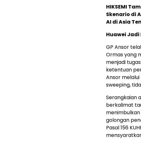
HIKSEMI Tam
Skenario di
AI di Asia T
Huawei Jadi
GP Ansor tela
Ormas yang m
menjadi tuga
ketentuan pe
Ansor melalui
sweeping, tid
Serangkaian 
berkalimat ta
menimbulkan 
golongan pen
Pasal 156 KUHP
mensyaratkan 