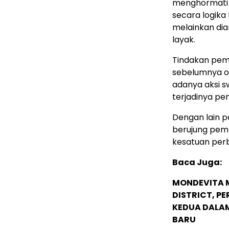
menghormati 
secara logika
melainkan di
layak.
Tindakan pemb
sebelumnya ol
adanya aksi s
terjadinya pe
Dengan lain p
berujung pem
kesatuan per
Baca Juga:
MONDEVITA 
DISTRICT, P
KEDUA DALA
BARU