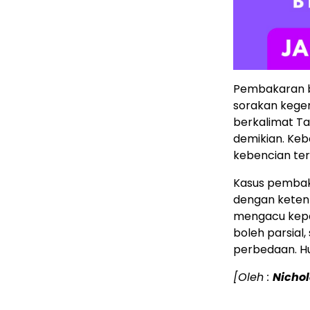
Pembakaran be
sorakan kege
berkalimat Ta
demikian. Keb
kebencian ter
Kasus pembaka
dengan keten
mengacu kepa
boleh parsia
perbedaan. Hu
[Oleh :
Nichol