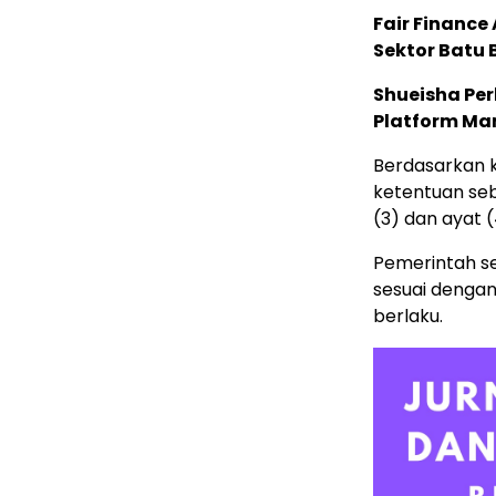
Fair Financ
Sektor Batu 
Shueisha Pe
Platform Ma
Berdasarkan 
ketentuan se
(3) dan ayat (
Pemerintah s
sesuai denga
berlaku.