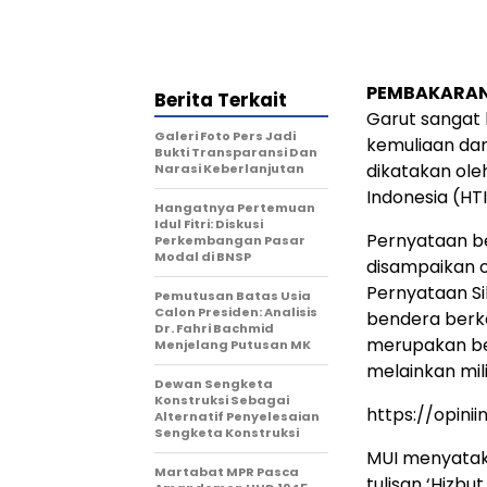
PEMBAKARA
Berita Terkait
Garut sangat 
Galeri Foto Pers Jadi
kemuliaan dan
Bukti Transparansi Dan
dikatakan ole
Narasi Keberlanjutan
Indonesia (HTI
Hangatnya Pertemuan
Idul Fitri: Diskusi
Pernyataan be
Perkembangan Pasar
Modal di BNSP
disampaikan o
Pernyataan Si
Pemutusan Batas Usia
Calon Presiden: Analisis
bendera berka
Dr. Fahri Bachmid
merupakan ben
Menjelang Putusan MK
melainkan mil
Dewan Sengketa
Konstruksi Sebagai
https://opini
Alternatif Penyelesaian
Sengketa Konstruksi
MUI menyatak
Martabat MPR Pasca
tulisan ‘Hizbu