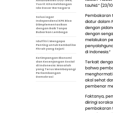
Amandemen UUD 1945,
Yusril: Kita Kehilangan
tauhid.” (23/1
Ide Dasar Bernegara
Pembakaran t
Solusi agar
Independensi KPK Bisa
diatur dalam P
Diimplementasikan
dengan pidan
dengan Baik Tanpa
Bubarkan Lembaga
dengan senga
melakukan pe
Idulfitri: Mengapa
Penting untuk Kembali ke
penyalahguna
Fitrah yang Sejati
di Indonesia.”
Ketimpangan Ekonomi
Terkait denga
dan Kesenjangan Sosial
di Indonesia: Masalah
bahwa pembak
yang Terus Membayangi
Perkembangan
menghormati d
Demokrasi
akal sehat da
pembenar me
Faktanya, pe
diiringi sora
pembakaran t