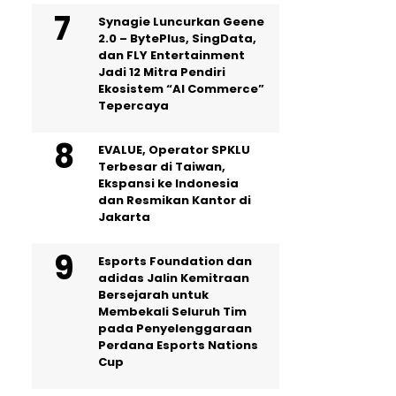
Synagie Luncurkan Geene
2.0 – BytePlus, SingData,
dan FLY Entertainment
Jadi 12 Mitra Pendiri
Ekosistem “AI Commerce”
Tepercaya
EVALUE, Operator SPKLU
Terbesar di Taiwan,
Ekspansi ke Indonesia
dan Resmikan Kantor di
Jakarta
Esports Foundation dan
adidas Jalin Kemitraan
Bersejarah untuk
Membekali Seluruh Tim
pada Penyelenggaraan
Perdana Esports Nations
Cup