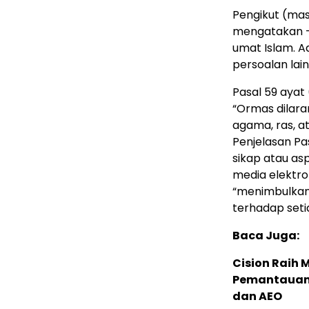
Pengikut (mas
mengatakan –
umat Islam. 
persoalan lain
Pasal 59 aya
“Ormas dilar
agama, ras, 
Penjelasan Pa
sikap atau asp
media elektro
“menimbulkan
terhadap set
Baca Juga:
Cision Raih
Pemantauan d
dan AEO