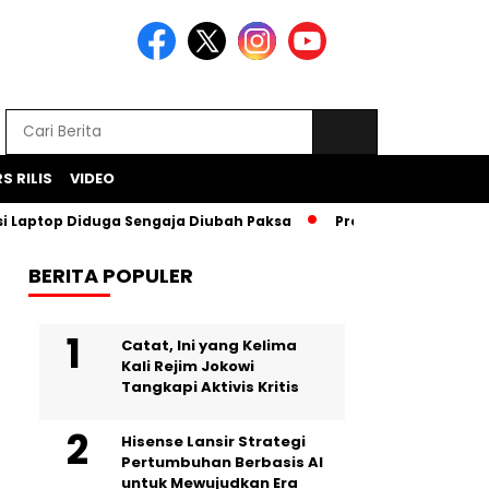
S RILIS
VIDEO
op Diduga Sengaja Diubah Paksa
Proyek Iklan Bank BJB Did
BERITA POPULER
Catat, Ini yang Kelima
Kali Rejim Jokowi
Tangkapi Aktivis Kritis
Hisense Lansir Strategi
Pertumbuhan Berbasis AI
untuk Mewujudkan Era