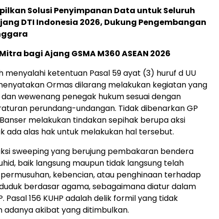
pilkan Solusi Penyimpanan Data untuk Seluruh
 Ajang DTI Indonesia 2026, Dukung Pengembangan
enggara
 Mitra bagi Ajang GSMA M360 ASEAN 2026
h menyalahi ketentuan Pasal 59 ayat (3) huruf d UU
enyatakan Ormas dilarang melakukan kegiatan yang
s dan wewenang penegak hukum sesuai dengan
raturan perundang-undangan. Tidak dibenarkan GP
 Banser melakukan tindakan sepihak berupa aksi
ak ada alas hak untuk melakukan hal tersebut.
aksi sweeping yang berujung pembakaran bendera
uhid, baik langsung maupun tidak langsung telah
permusuhan, kebencian, atau penghinaan terhadap
duduk berdasar agama, sebagaimana diatur dalam
. Pasal 156 KUHP adalah delik formil yang tidak
adanya akibat yang ditimbulkan.