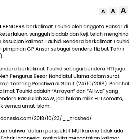
A
A
A
N
BENDERA berkalimat Tauhid oleh anggota Banser di
keterlaluan, sungguh biadab dan keji, telah menghina
 kesucian kalimat Tauhid. Bendera berkalimat Tauhid
h pimpinan GP Ansor sebagai bendera Hizbut Tahrir
).
ndera berkalimat Tauhid sebagai bendera HTI juga
leh Pengurus Besar Nahdlatul Ulama dalam surat
kap Tentang Peristiwa di Garut (24/10/2018). Padahal
limat Tauhid adalah “Arrayan” dan “Alliwa” yang
dera Rasulullah SAW, jadi bukan milik HTI semata,
ik semua umat Islam.
indonesia.com/2018/10/23/__trashed/
an bahwa “dalam perspektif MUI karena tidak ada
t Tahrir Indonesia’, maka kita mengatakan kalimat