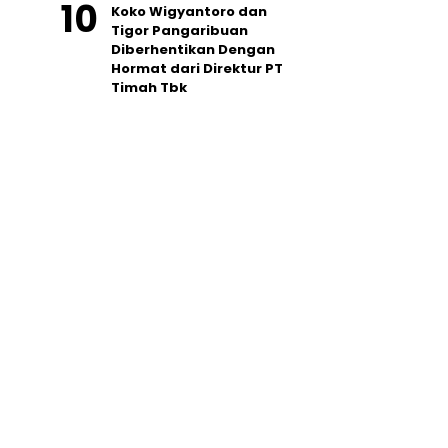
Koko Wigyantoro dan
Tigor Pangaribuan
Diberhentikan Dengan
Hormat dari Direktur PT
Timah Tbk