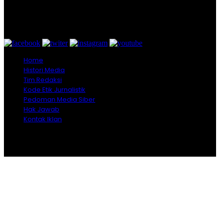
Bogor - Indonesia
untukredaksi@gmail.com
+628557777888
Home
Histori Media
Tim Redaksi
Kode Etik Jurnalistik
Pedoman Media Siber
Hak Jawab
Kontak Iklan
Copyright © 2026 Opiniindonesia.com - All Rights
Reserved