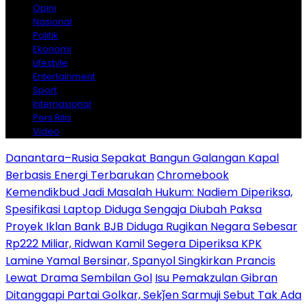
Opini
Nasional
Politik
Ekonomi
Lifestyle
Entertainment
Sport
Internasional
Pers Rilis
Video
Danantara–Rusia Sepakat Bangun Galangan Kapal
Berbasis Energi Terbarukan
Chromebook
Kemendikbud Jadi Masalah Hukum: Nadiem Diperiksa,
Spesifikasi Laptop Diduga Sengaja Diubah Paksa
Proyek Iklan Bank BJB Diduga Rugikan Negara Sebesar
Rp222 Miliar, Ridwan Kamil Segera Diperiksa KPK
Lamine Yamal Bersinar, Spanyol Singkirkan Prancis
Lewat Drama Sembilan Gol
Isu Pemakzulan Gibran
Ditanggapi Partai Golkar, Sekǰen Sarmuji Sebut Tak Ada