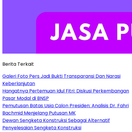
Berita Terkait
Galeri Foto Pers Jadi Bukti Transparansi Dan Narasi
Keberlanjutan
Hangatnya Pertemuan Idul Fitri: Diskusi Perkembangan
Pasar Modal di BNSP
Pemutusan Batas Usia Calon Presiden: Analisis Dr. Fahri
Bachmid Menjelang Putusan MK
Dewan Sengketa Konstruksi Sebagai Alternatif
Penyelesaian Sengketa Konstruksi