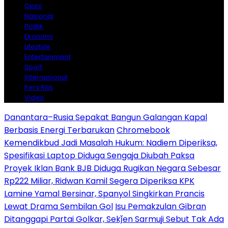
Opini
Nasional
Politik
Ekonomi
Lifestyle
Entertainment
Sport
Internasional
Pers Rilis
Video
Danantara–Rusia Sepakat Bangun Galangan Kapal
Berbasis Energi Terbarukan
Chromebook
Kemendikbud Jadi Masalah Hukum: Nadiem Diperiksa,
Spesifikasi Laptop Diduga Sengaja Diubah Paksa
Proyek Iklan Bank BJB Diduga Rugikan Negara Sebesar
Rp222 Miliar, Ridwan Kamil Segera Diperiksa KPK
Lamine Yamal Bersinar, Spanyol Singkirkan Prancis
Lewat Drama Sembilan Gol
Isu Pemakzulan Gibran
Ditanggapi Partai Golkar, Sekǰen Sarmuji Sebut Tak Ada