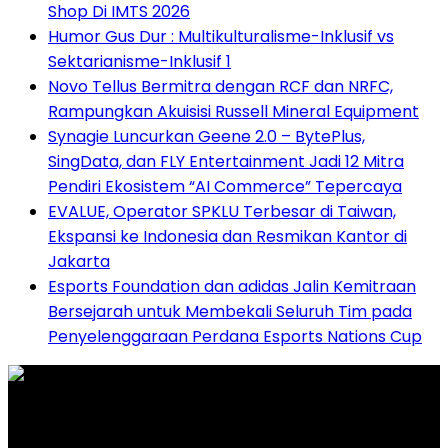
Shop Di IMTS 2026
Humor Gus Dur : Multikulturalisme-Inklusif vs
Sektarianisme-Inklusif 1
Novo Tellus Bermitra dengan RCF dan NRFC,
Rampungkan Akuisisi Russell Mineral Equipment
Synagie Luncurkan Geene 2.0 – BytePlus,
SingData, dan FLY Entertainment Jadi 12 Mitra
Pendiri Ekosistem “AI Commerce” Tepercaya
EVALUE, Operator SPKLU Terbesar di Taiwan,
Ekspansi ke Indonesia dan Resmikan Kantor di
Jakarta
Esports Foundation dan adidas Jalin Kemitraan
Bersejarah untuk Membekali Seluruh Tim pada
Penyelenggaraan Perdana Esports Nations Cup
Graha Media Center,
Bogor - Indonesia
untukredaksi@gmail.com