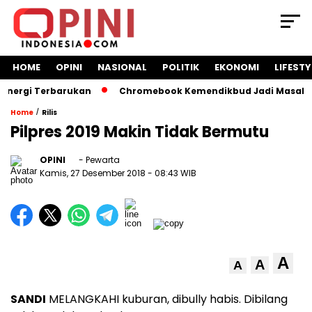
HOME
OPINI
NASIONAL
POLITIK
EKONOMI
LIFESTY
gi Terbarukan
Chromebook Kemendikbud Jadi Masalah Hukum
/
Home
Rilis
Pilpres 2019 Makin Tidak Bermutu
OPINI
- Pewarta
Kamis, 27 Desember 2018
- 08:43 WIB
A
A
A
SANDI
MELANGKAHI kuburan, dibully habis. Dibilang