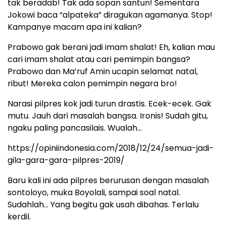
tak beradab! Tak ada sopan santun! Sementara
Jokowi baca “alpateka” diragukan agamanya. Stop!
Kampanye macam apa ini kalian?
Prabowo gak berani jadi imam shalat! Eh, kalian mau
cari imam shalat atau cari pemimpin bangsa?
Prabowo dan Ma’ruf Amin ucapin selamat natal,
ribut! Mereka calon pemimpin negara bro!
Narasi pilpres kok jadi turun drastis. Ecek-ecek. Gak
mutu. Jauh dari masalah bangsa. Ironis! Sudah gitu,
ngaku paling pancasilais. Wualah…
https://opiniindonesia.com/2018/12/24/semua-jadi-
gila-gara-gara-pilpres-2019/
Baru kali ini ada pilpres berurusan dengan masalah
sontoloyo, muka Boyolali, sampai soal natal.
Sudahlah… Yang begitu gak usah dibahas. Terlalu
kerdil.