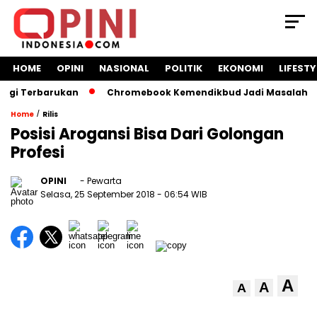
HOME
OPINI
NASIONAL
POLITIK
EKONOMI
LIFESTY
Terbarukan
Chromebook Kemendikbud Jadi Masalah Hukum: Na
/
Home
Rilis
Posisi Arogansi Bisa Dari Golongan
Profesi
OPINI
- Pewarta
Selasa, 25 September 2018
- 06:54 WIB
A
A
A