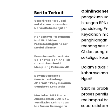
Opiniindone
Berita Terkait
pengakuan Ba
Galeri Foto Pers Jadi
hitungan BPN 
Bukti Transparansi Dan
pendukung Pra
Narasi Keberlanjutan
Keyakinan ini
Hangatnya Pertemuan
penghilangan 
Idul Fitri: Diskusi
Perkembangan Pasar
menang sesua
Modal di BNSP
C1 dan penghil
Pemutusan Batas Usia
sekaligus keja
Calon Presiden: Analisis
Dr. Fahri Bachmid
Dalam situasi 
Menjelang Putusan MK
kabarnya ada 
Dewan Sengketa
Ngeri!
Konstruksi Sebagai
Alternatif Penyelesaian
Sengketa Konstruksi
Saat ini, pro
proses pemilu
Martabat MPR Pasca
Amandemen UUD 1945,
melampaui bat
Yusril: Kita Kehilangan
secara sistem
Ide Dasar Bernegara