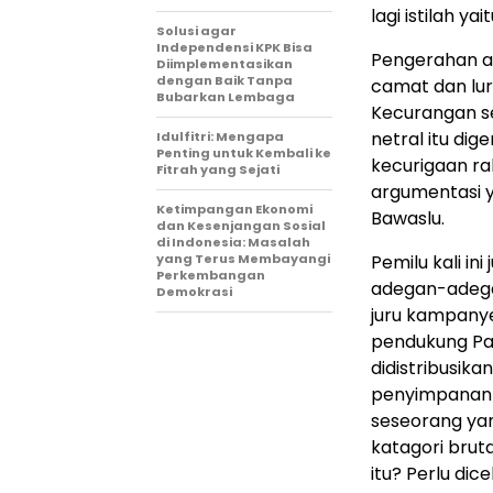
lagi istilah yait
Solusi agar
Independensi KPK Bisa
Pengerahan ap
Diimplementasikan
dengan Baik Tanpa
camat dan lur
Bubarkan Lembaga
Kecurangan sec
netral itu dig
Idulfitri: Mengapa
Penting untuk Kembali ke
kecurigaan ra
Fitrah yang Sejati
argumentasi y
Ketimpangan Ekonomi
Bawaslu.
dan Kesenjangan Sosial
di Indonesia: Masalah
yang Terus Membayangi
Pemilu kali in
Perkembangan
adegan-adegan
Demokrasi
juru kampanye
pendukung Pasl
didistribusik
penyimpanan 
seseorang yan
katagori bruta
itu? Perlu di