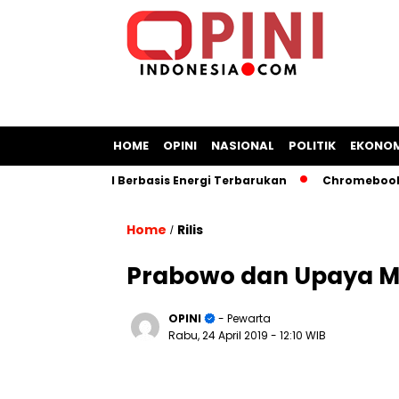
HOME
OPINI
NASIONAL
POLITIK
EKONOM
angan Kapal Berbasis Energi Terbarukan
Chromebook Kemen
Home
Rilis
/
Prabowo dan Upaya M
OPINI
- Pewarta
Rabu, 24 April 2019
- 12:10 WIB