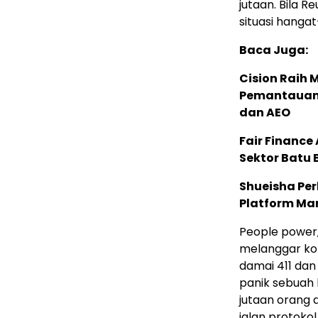
jutaan. Bila R
situasi hanga
Baca Juga:
Cision Raih
Pemantauan d
dan AEO
Fair Financ
Sektor Batu 
Shueisha Pe
Platform Ma
People power, 
melanggar kons
damai 411 dan
panik sebuah 
jutaan orang 
jalan protokol