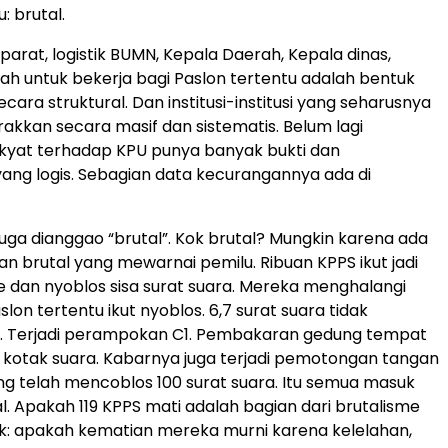
u: brutal.
arat, logistik BUMN, Kepala Daerah, Kepala dinas,
ah untuk bekerja bagi Paslon tertentu adalah bentuk
ara struktural. Dan institusi-institusi yang seharusnya
erakkan secara masif dan sistematis. Belum lagi
kyat terhadap KPU punya banyak bukti dan
ang logis. Sebagian data kecurangannya ada di
i juga dianggao “brutal”. Kok brutal? Mungkin karena ada
 brutal yang mewarnai pemilu. Ribuan KPPS ikut jadi
 dan nyoblos sisa surat suara. Mereka menghalangi
on tertentu ikut nyoblos. 6,7 surat suara tidak
an. Terjadi perampokan C1. Pembakaran gedung tempat
kotak suara. Kabarnya juga terjadi pemotongan tangan
g telah mencoblos 100 surat suara. Itu semua masuk
l. Apakah 119 KPPS mati adalah bagian dari brutalisme
cek: apakah kematian mereka murni karena kelelahan,