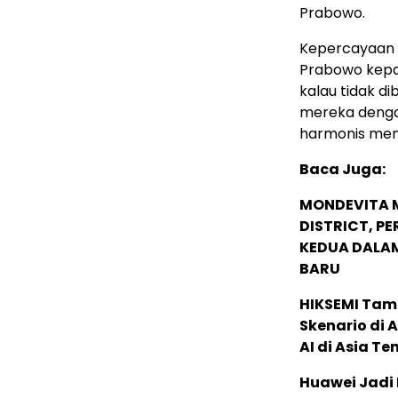
Prabowo.
Kepercayaan r
Prabowo kepada
kalau tidak di
mereka dengan
harmonis men
Baca Juga:
MONDEVITA 
DISTRICT, P
KEDUA DALA
BARU
HIKSEMI Tam
Skenario di
AI di Asia T
Huawei Jadi