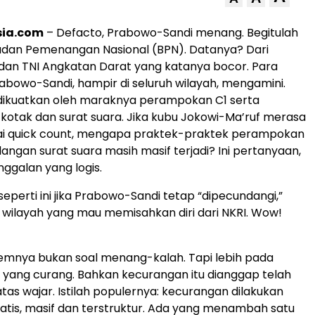
sia.com
– Defacto, Prabowo-Sandi menang. Begitulah
dan Pemenangan Nasional (BPN). Datanya? Dari
dan TNI Angkatan Darat yang katanya bocor. Para
bowo-Sandi, hampir di seluruh wilayah, mengamini.
 dikuatkan oleh maraknya perampokan C1 serta
kotak dan surat suara. Jika kubu Jokowi-Ma’ruf merasa
i quick count, mengapa praktek-praktek perampokan
angan surat suara masih masif terjadi? Ini pertanyaan,
nggalan yang logis.
seperti ini jika Prabowo-Sandi tetap “dipecundangi,”
wilayah yang mau memisahkan diri dari NKRI. Wow!
blemnya bukan soal menang-kalah. Tapi lebih pada
 yang curang. Bahkan kecurangan itu dianggap telah
as wajar. Istilah populernya: kecurangan dilakukan
atis, masif dan terstruktur. Ada yang menambah satu