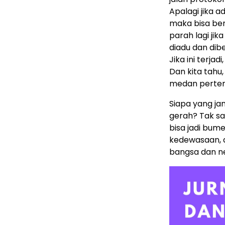
Apalagi jika a
maka bisa ber
parah lagi ji
diadu dan dib
Jika ini terja
Dan kita tahu,
medan pertemp
Siapa yang ja
gerah? Tak sa
bisa jadi bum
kedewasaan, d
bangsa dan ne