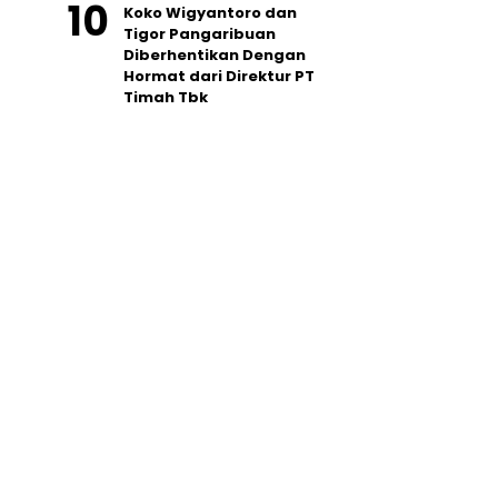
Koko Wigyantoro dan
Tigor Pangaribuan
Diberhentikan Dengan
Hormat dari Direktur PT
Timah Tbk