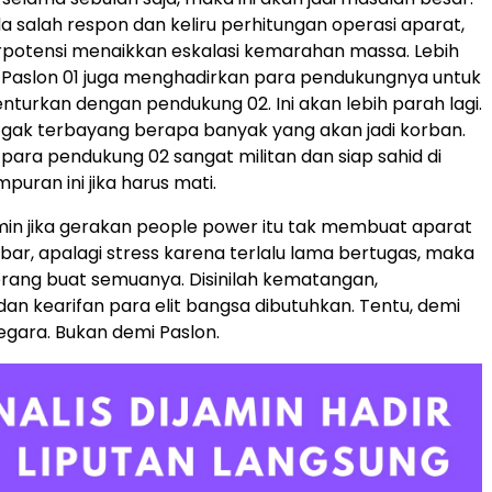
da salah respon dan keliru perhitungan operasi aparat,
potensi menaikkan eskalasi kemarahan massa. Lebih
ka Paslon 01 juga menghadirkan para pendukungnya untuk
enturkan dengan pendukung 02. Ini akan lebih parah lagi.
di, gak terbayang berapa banyak yang akan jadi korban.
 para pendukung 02 sangat militan dan siap sahid di
uran ini jika harus mati.
min jika gerakan people power itu tak membuat aparat
bar, apalagi stress karena terlalu lama bertugas, maka
erang buat semuanya. Disinilah kematangan,
an kearifan para elit bangsa dibutuhkan. Tentu, demi
gara. Bukan demi Paslon.