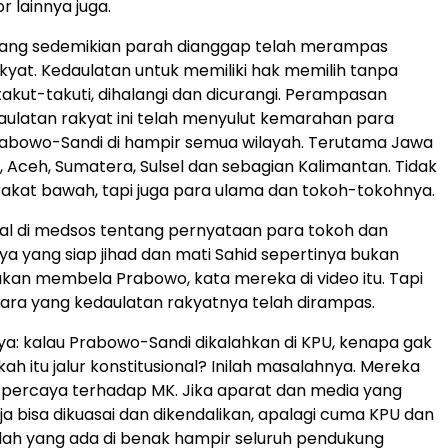
r lainnya juga.
ang sedemikian parah dianggap telah merampas
kyat. Kedaulatan untuk memiliki hak memilih tanpa
ditakut-takuti, dihalangi dan dicurangi. Perampasan
ulatan rakyat ini telah menyulut kemarahan para
abowo-Sandi di hampir semua wilayah. Terutama Jawa
, Aceh, Sumatera, Sulsel dan sebagian Kalimantan. Tidak
rakat bawah, tapi juga para ulama dan tokoh-tokohnya.
ral di medsos tentang pernyataan para tokoh dan
ya yang siap jihad dan mati Sahid sepertinya bukan
kan membela Prabowo, kata mereka di video itu. Tapi
ra yang kedaulatan rakyatnya telah dirampas.
a: kalau Prabowo-Sandi dikalahkan di KPU, kenapa gak
h itu jalur konstitusional? Inilah masalahnya. Mereka
i percaya terhadap MK. Jika aparat dan media yang
ja bisa dikuasai dan dikendalikan, apalagi cuma KPU dan
nilah yang ada di benak hampir seluruh pendukung