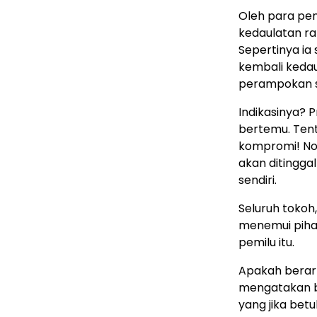
Oleh para pe
kedaulatan ra
Sepertinya ia
kembali kedau
perampokan su
Indikasinya? 
bertemu. Tent
kompromi! No 
akan ditingg
sendiri.
Seluruh tokoh
menemui piha
pemilu itu.
Apakah berart
mengatakan ba
yang jika betu