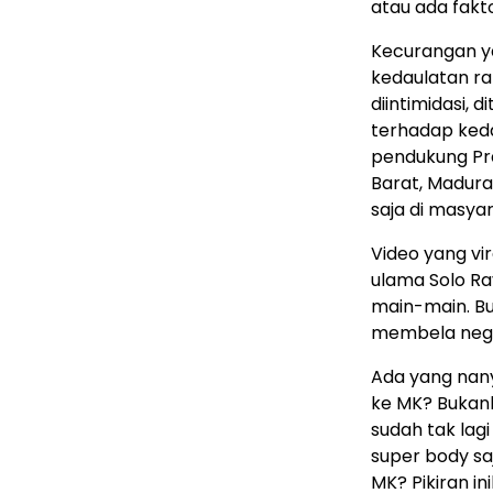
atau ada fakto
Kecurangan y
kedaulatan ra
diintimidasi, 
terhadap keda
pendukung Pr
Barat, Madura
saja di masya
Video yang vi
ulama Solo Ra
main-main. Bu
membela nega
Ada yang nany
ke MK? Bukanka
sudah tak lag
super body sa
MK? Pikiran i