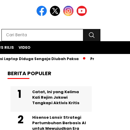
S RILIS
VIDEO
top Diduga Sengaja Diubah Paksa
Proyek Iklan Bank BJB Di
BERITA POPULER
Catat, Ini yang Kelima
Kali Rejim Jokowi
Tangkapi Aktivis Kritis
Hisense Lansir Strategi
Pertumbuhan Berbasis AI
untuk Mewujudkan Era