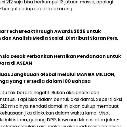
euni 212 saja bisa berkumpul 13 jutaan massa, apalagi
t-hangat sedap seperti sekarang.
 MarTech Breakthrough Awards 2026 untuk
an Analisis Media Sosial, Distribusi Siaran Pers,
e Asia Desak Perbankan Hentikan Pendanaan untuk
Bara di ASEAN
rluas Jangkauan Global melalui MANGA MILLION,
nga yang Tersedia dalam 100 Bahasa
itu tak berarti negatif. Bukan aksi anarki dan
titusi. Tapi bisa dalam bentuk aksi damai. Seperti aksi
 212 misalnya. Kendati damai, ini akan cukup membuat
kekuasaan jika dilakukan dalam waktu lama. Misal,
duduki istana, gedung DPR, kawasan Monas atau jalan-
 selama sebulan saja, maka ini akan jadi masalah besar.