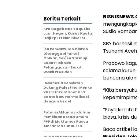
BISNISNEWS
Berita Terkait
mengungkapka
KPK Cegah Gus Yaqut ke
Susilo Bamba
Luar Negeri, Kasus Kuota
Haji Rp1 Triliun Disorot
SBY berhasil 
Isu Pemakzulan Gibran
Tsunami Aceh 
Ditanggapi Partai
Golkar, Sekǰen Sarmuji
Prabowo kagu
Sebut Tak Ada
Pelanggaran Berat
selama kurun 
Wakil Presiden
bencana alam 
Indonesia Konsisten
Dukung Palestina, Menko
“Kita bersyuku
Yusril Ihza Mahendra
kepemimpimam
Bantah Isu Normalisasi
dengan Israel
“Saya kira itu
Potensi Aklamasi dalam
biasa, krisis d
Pemilihan Ketua Umum
PPP di Muktamar Pasca
Amran Masuk Bursa
Baca artikel la
Presiden Jok