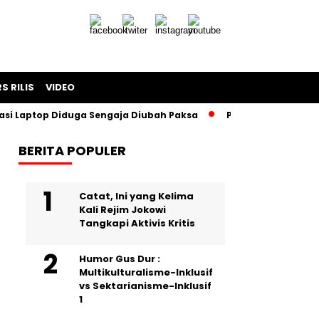
S RILIS
VIDEO
aptop Diduga Sengaja Diubah Paksa
Proyek Iklan Bank BJB 
BERITA POPULER
Catat, Ini yang Kelima
Kali Rejim Jokowi
Tangkapi Aktivis Kritis
Humor Gus Dur :
Multikulturalisme-Inklusif
vs Sektarianisme-Inklusif
1