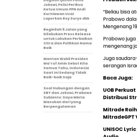
Dugaan Ijazah Palsu
Jokowi, Polisi Periksa
Ketua Umum PPN Andi
“Beliau bisa a
Kurniawan Usai
Prabowo dalam
Laporkan Roy Suryo dkk
Mengenang 19
Beginilah 5 Jalan yang
Dilakukan Press Release
Prabowo juga 
untuk Lakukan Perbaikan
Citra dan Pulihkan Nama
mengenang ja
Baik
Juga saudara-
Mantan Wakil Presiden
Ma’ruf Amin Sebut Kita
serangan Israe
Semua Tahu, Indonesia
Saat Ini Sedang Tidak
Baca Juga:
Baik-baik Saja
Soal Hubungan dengan
UOB Perkuat
SBY dan Jokowi, Prabowo
Distribusi St
Subianto: Saya Minta
Masukan dari yang
Berpengalaman
Mitrade Raih
MitradeGPT V
UNISOC Lyri
Audio