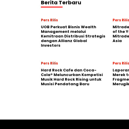
Berita Terbaru
Pers Rilis
Pers Rili
UOB Perkuat Bisnis Wealth
Mitrade
Management melalui
of the 
Kemitraan Distribusi Strategis
Mitrade
dengan Allianz Global
Asia
Investors
Pers Rilis
Pers Rili
Hard Rock Cafe dan Coca-
Laporan
Cola® Meluncurkan Kompetisi
Merek t
Musik Hard Rock Rising untuk
Fragmen
Musisi Pendatang Baru
Merugi