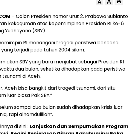
A
A
A
.COM
– Calon Presiden nomor urut 2, Prabowo Subianto
n kekaguman atas kepemimpinan Presiden RI ke-6
ng Yudhoyono (SBY).
memimpin RI menangani tragedi peristiwa bencana
yang terjadi pada tahun 2004 silam.
m akan SBY yang baru menjabat sebagai Presiden RI
waktu dua bulan, seketika dihadapkan pada peristiwa
tsunami di Aceh.
r, Aceh bisa bangkit dari tragedi tsunami, dari situ
 luar biasa Pak SBY.”
 belum sampai dua bulan sudah dihadapkan krisis luar
unia, tapi alhamdulillah”.
innya di sini :
Lanjutkan dan Sempurnakan Program
owi, Begini Penjelasan Gibran Rakabuming Raka