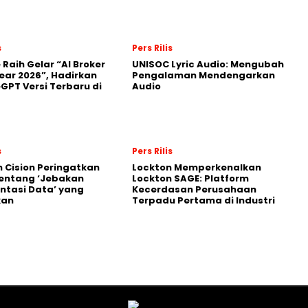
s
Pers Rilis
 Raih Gelar “AI Broker
UNISOC Lyric Audio: Mengubah
Year 2026”, Hadirkan
Pengalaman Mendengarkan
GPT Versi Terbaru di
Audio
s
Pers Rilis
 Cision Peringatkan
Lockton Memperkenalkan
entang ‘Jebakan
Lockton SAGE: Platform
tasi Data’ yang
Kecerdasan Perusahaan
kan
Terpadu Pertama di Industri