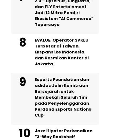
2.0 – BytePlus, SingData,
dan FLY Entertainment
Jadi 12 Mitra Pendiri
Ekosistem “AI Commerce”
Tepercaya
EVALUE, Operator SPKLU
Terbesar di Taiwan,
Ekspansi ke Indonesia
dan Resmikan Kantor di
Jakarta
Esports Foundation dan
adidas Jalin Kemitraan
Bersejarah untuk
Membekali Seluruh Tim
pada Penyelenggaraan
Perdana Esports Nations
Cup
Jazz Hipster Perkenalkan
“3-Way Bookshelf