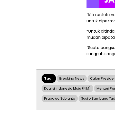
“Kita untuk m
untuk diperma
“Untuk ditinda
mudah dipatahk
“Suatu bangsa
sungguh sanga
Tag :
Breaking News
Calon Preside
Koalisi Indonesia Maju (KIM)
Menteri Pe
Prabowo Subianto
Susilo Bambang Yu