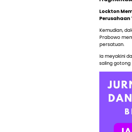
Lockton Mem
Perusahaan 
Kemudian, da
Prabowo memb
persatuan.
Ia meyakini d
saling gotong