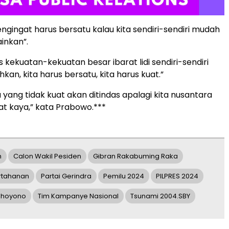
engingat harus bersatu kalau kita sendiri-sendiri mudah
inkan”.
s kekuatan-kekuatan besar ibarat lidi sendiri-sendiri
an, kita harus bersatu, kita harus kuat.”
 yang tidak kuat akan ditindas apalagi kita nusantara
t kaya,” kata Prabowo.***
n
Calon Wakil Pesiden
Gibran Rakabuming Raka
rtahanan
Partai Gerindra
Pemilu 2024
PILPRES 2024
dhoyono
Tim Kampanye Nasional
Tsunami 2004.SBY