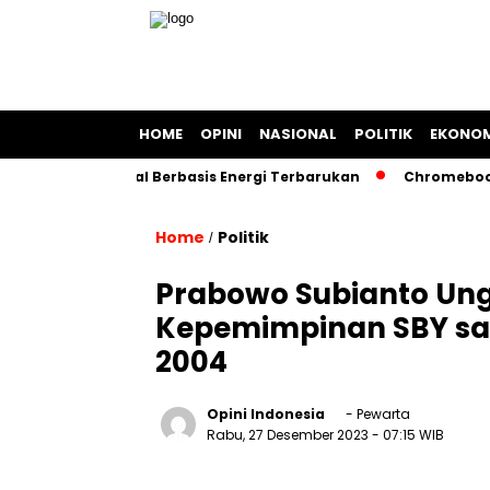
HOME
OPINI
NASIONAL
POLITIK
EKONOM
alangan Kapal Berbasis Energi Terbarukan
Chromebook Kem
Home
Politik
/
Prabowo Subianto U
Kepemimpinan SBY sa
2004
Opini Indonesia
- Pewarta
Rabu, 27 Desember 2023
- 07:15 WIB