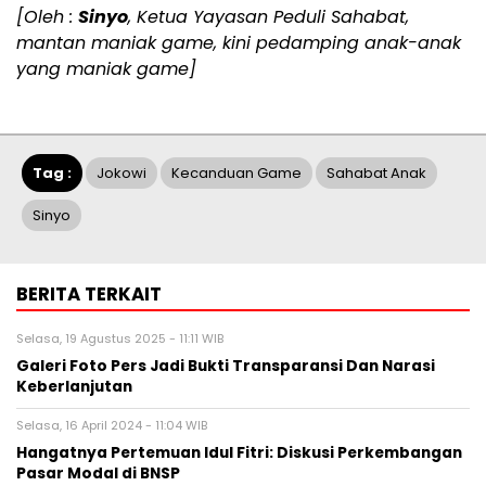
[Oleh :
Sinyo
, Ketua Yayasan Peduli Sahabat,
mantan maniak game, kini pedamping anak-anak
yang maniak game]
Tag :
Jokowi
Kecanduan Game
Sahabat Anak
Sinyo
BERITA TERKAIT
Selasa, 19 Agustus 2025 - 11:11 WIB
Galeri Foto Pers Jadi Bukti Transparansi Dan Narasi
Keberlanjutan
Selasa, 16 April 2024 - 11:04 WIB
Hangatnya Pertemuan Idul Fitri: Diskusi Perkembangan
Pasar Modal di BNSP