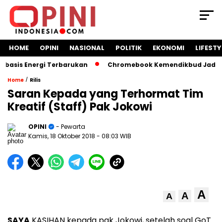
HOME
OPINI
NASIONAL
POLITIK
EKONOMI
LIFESTY
sis Energi Terbarukan
Chromebook Kemendikbud Jadi Masal
/
Home
Rilis
Saran Kepada yang Terhormat Tim
Kreatif (Staff) Pak Jokowi
OPINI
- Pewarta
Kamis, 18 Oktober 2018
- 08:03 WIB
A
A
A
SAYA
KASIHAN kepada pak Jokowi, setelah soal GoT