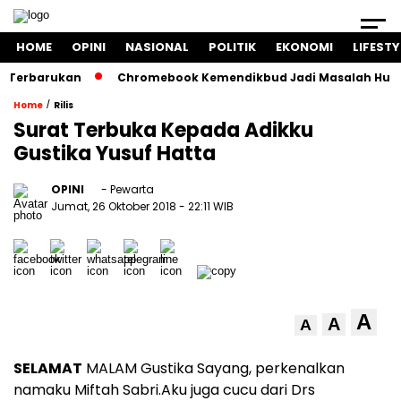
HOME
OPINI
NASIONAL
POLITIK
EKONOMI
LIFESTY
barukan
Chromebook Kemendikbud Jadi Masalah Hukum: Nadi
/
Home
Rilis
Surat Terbuka Kepada Adikku
Gustika Yusuf Hatta
OPINI
- Pewarta
Jumat, 26 Oktober 2018
- 22:11 WIB
A
A
A
SELAMAT
MALAM Gustika Sayang, perkenalkan
namaku Miftah Sabri.Aku juga cucu dari Drs