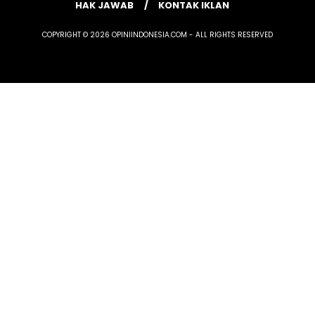
HAK JAWAB
KONTAK IKLAN
COPYRIGHT © 2026 OPINIINDONESIA.COM - ALL RIGHTS RESERVED