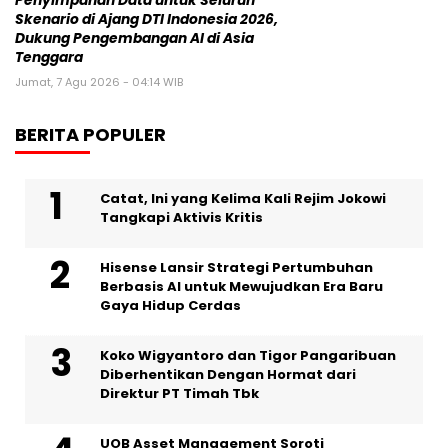
Penyimpanan Data untuk Seluruh
Skenario di Ajang DTI Indonesia 2026,
Dukung Pengembangan AI di Asia
Tenggara
Jumat, 7 Agu 2026 - 04:14 WIB
BERITA POPULER
Catat, Ini yang Kelima Kali Rejim Jokowi
Tangkapi Aktivis Kritis
Hisense Lansir Strategi Pertumbuhan
Berbasis AI untuk Mewujudkan Era Baru
Gaya Hidup Cerdas
Koko Wigyantoro dan Tigor Pangaribuan
Diberhentikan Dengan Hormat dari
Direktur PT Timah Tbk
UOB Asset Management Soroti