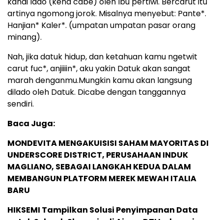
kanai lado (kena cabe) oleh Ibu pertiwi. Bercarut itu
artinya ngomong jorok. Misalnya menyebut: Pante*.
Hanjian* Kaler*. (umpatan umpatan pasar orang
minang).
Nah, jika datuk hidup, dan ketahuan kamu ngetwit
carut fuc*, anjiiiin*, aku yakin Datuk akan sangat
marah denganmu.Mungkin kamu akan langsung
dilado oleh Datuk. Dicabe dengan tanggannya
sendiri.
Baca Juga:
MONDEVITA MENGAKUISISI SAHAM MAYORITAS DI
UNDERSCORE DISTRICT, PERUSAHAAN INDUK
MAGLIANO, SEBAGAI LANGKAH KEDUA DALAM
MEMBANGUN PLATFORM MEREK MEWAH ITALIA
BARU
HIKSEMI Tampilkan Solusi Penyimpanan Data