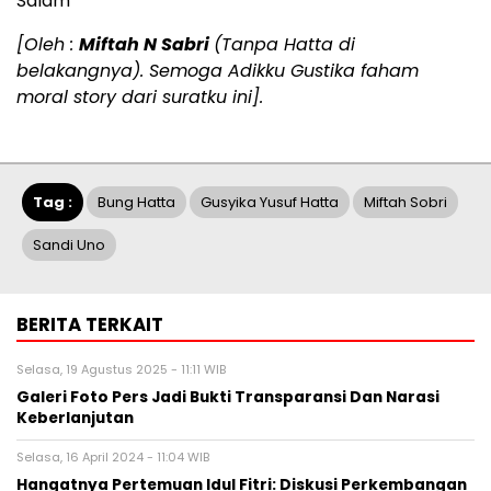
Salam
[Oleh :
Miftah N Sabri
(Tanpa Hatta di
belakangnya). Semoga Adikku Gustika faham
moral story dari suratku ini].
Tag :
Bung Hatta
Gusyika Yusuf Hatta
Miftah Sobri
Sandi Uno
BERITA TERKAIT
Selasa, 19 Agustus 2025 - 11:11 WIB
Galeri Foto Pers Jadi Bukti Transparansi Dan Narasi
Keberlanjutan
Selasa, 16 April 2024 - 11:04 WIB
Hangatnya Pertemuan Idul Fitri: Diskusi Perkembangan