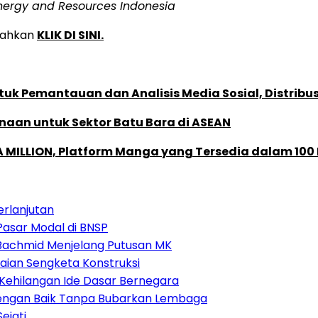
f Energy and Resources Indonesia
ilahkan
KLIK DI SINI.
k Pemantauan dan Analisis Media Sosial, Distribusi
naan untuk Sektor Batu Bara di ASEAN
 MILLION, Platform Manga yang Tersedia dalam 100
erlanjutan
Pasar Modal di BNSP
i Bachmid Menjelang Putusan MK
aian Sengketa Konstruksi
Kehilangan Ide Dasar Bernegara
 dengan Baik Tanpa Bubarkan Lembaga
ejati