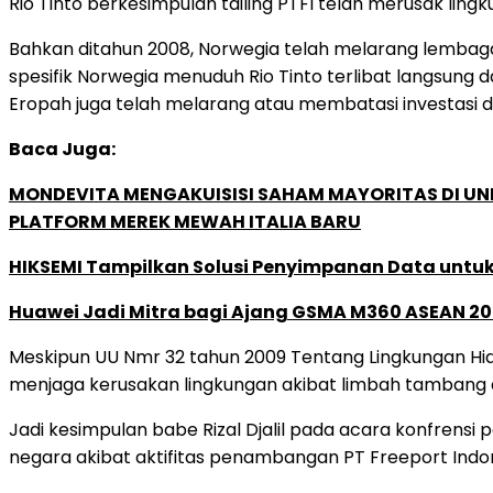
Rio Tinto berkesimpulan tailing PTFI telah merusak lin
Bahkan ditahun 2008, Norwegia telah melarang lembaga
spesifik Norwegia menuduh Rio Tinto terlibat langsung
Eropah juga telah melarang atau membatasi investasi di 
Baca Juga:
MONDEVITA MENGAKUISISI SAHAM MAYORITAS DI U
PLATFORM MEREK MEWAH ITALIA BARU
HIKSEMI Tampilkan Solusi Penyimpanan Data untuk 
Huawei Jadi Mitra bagi Ajang GSMA M360 ASEAN 2
Meskipun UU Nmr 32 tahun 2009 Tentang Lingkungan Hidup
menjaga kerusakan lingkungan akibat limbah tambang d
Jadi kesimpulan babe Rizal Djalil pada acara konfrens
negara akibat aktifitas penambangan PT Freeport Indone