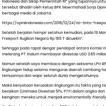
Indonesia dan Sikap Pemerintah RI” yang tujuannya un
tersebut dihadiri oleh Ketua BPK Moermahadi Sorja Djane
berbagai media di Jakarta.
https://opiniindonesia.com/2018/12/24/rio-tinto-freep
Setelah berjalan hampir setahun kemudian, pada 19 Mar
Freeport Rugikan Negara Rp 185 T dicuekin”.
Sehingga pada rapat dengar pendapat antara Komisi VII
melarang PT Inalum membayar divestasi USD 3.85 milia
Namun setelah saya membaca dengan seksama LPH BPK t
lingkungan hidup selama menguras daerah tambang hamp
temuannya dan wajar seluruh dunia mengetahuinya.
Maka kenyataan kerusakan lingkungan itu fakta yang ta
berisikan (Linimasa Divestasi 51%, PTFI dalam angka dan
keinginan mereka untuk menjadi
enviromentally friendl