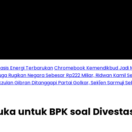
sis Energi Terbarukan
Chromebook Kemendikbud Jadi Mas
uga Rugikan Negara Sebesar Rp222 Miliar, Ridwan Kamil S
zulan Gibran Ditanggapi Partai Golkar, Sekǰen Sarmuji S
buka untuk BPK soal Divesta