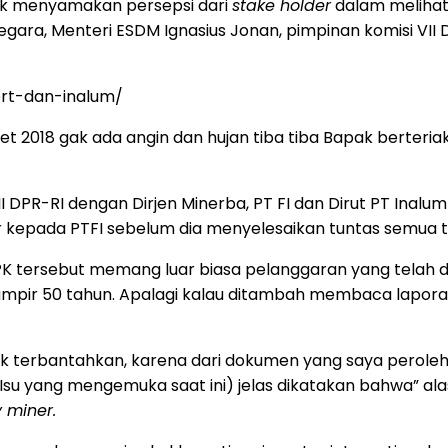
tuk menyamakan persepsi dari
stake holder
dalam melihat 
gara, Menteri ESDM Ignasius Jonan, pimpinan komisi VII D
ort-dan-inalum/
et 2018 gak ada angin dan hujan tiba tiba Bapak berteri
 DPR-RI dengan Dirjen Minerba, PT FI dan Dirut PT Inalu
r kepada PTFI sebelum dia menyelesaikan tuntas semua 
ersebut memang luar biasa pelanggaran yang telah dil
ir 50 tahun. Apalagi kalau ditambah membaca laporan LS
k terbantahkan, karena dari dokumen yang saya peroleh 
 Isu yang mengemuka saat ini) jelas dikatakan bahwa” ala
y miner.