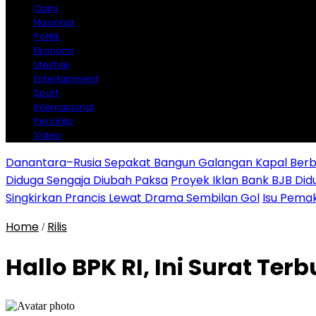
Opini
Nasional
Politik
Ekonomi
Lifestyle
Entertainment
Sport
Internasional
Pers Rilis
Video
Danantara–Rusia Sepakat Bangun Galangan Kapal Berba
Diduga Sengaja Diubah Paksa
Proyek Iklan Bank BJB Did
Singkirkan Prancis Lewat Drama Sembilan Gol
Isu Pemak
Home
Rilis
/
Hallo BPK RI, Ini Surat Ter