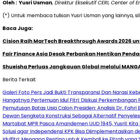
Oleh : Yusri Usman
, Direktur Eksekutif CERI, Center o
(*) Untuk membaca tulisan Yusri Usman yang lainnya, s
Baca Juga:
Cision Raih MarTech Breakthrough Awards 2026 untu
Fair Finance Asia Desak Perbankan Hentikan Penda
Shueisha Perluas Jangkauan Global melalui MANGA
Berita Terkait
Galeri Foto Pers Jadi Bukti Transparansi Dan Narasi Keb
Hangatnya Pertemuan Idul Fitri: Diskusi Perkembangan 
Pemutusan Batas Usia Calon Presiden: Analisis Dr. Fahr
Dewan Sengketa Konstruksi Sebagai Alternatif Penyeles
Martabat MPR Pasca Amandemen UUD 1945, Yusril: Kita 
Solusi agar Independensi KPK Bisa Diimplementasikan
Idulfitri: Mengapa Penting untuk Kembali ke Fitrah yang S