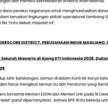
gkungan dan memicu kekhawatiran investor international.
 dana pensiun negaranya untuk menginvestasikan danany
 dalam keruskan lingkungan akibat operasional tambang 
Rio Tinto akibat masalah ini”.
NDERSCORE DISTRICT, PERUSAHAAN INDUK MAGLIANO
Seluruh Skenario di Ajang DTI Indonesia 2026, Duk
026
 lahir belakangan, namun di dalam Kontrak Karya tahun 1
an harus mengikuti semua UU dan Peraturan yang berlak
i pers bersama Menteri ESDM dan Menteri LHK pada 19 De
sia” patut dipertanyakan , bahwa BPK RI itu bekerja untu