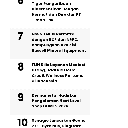
Tigor Pangaribuan
Diberhentikan Dengan
Hormat dari Direktur PT
Timah Tbk
Novo Tellus Bermitra
dengan RCF dan NRFC,
Rampungkan Akuisisi
Russell Mineral Equipment
FLIN Rilis Layanan Mediasi
Utang, Jadi Platform
Credit Wellness Pertama
di Indonesia
Kennametal Hadirkan
Pengalaman Next Level
Shop Di IMTS 2026
Synagie Luncurkan Geene
2.0 – BytePlus, SingData,