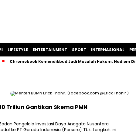
I
LIFESTYLE
ENTERTAINMENT
SPORT
INTERNASIONAL
PER
Chromebook Kemendikbud Jadi Masalah Hukum: Nadiem Diperik
00 Triliun Gantikan Skema PMN
Badan Pengelola Investasi Daya Anagata Nusantara
al ke PT Garuda Indonesia (Persero) Tbk. Langkah ini