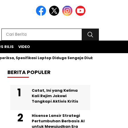
S RILIS
VIDEO
sa, Spesifikasi Laptop Diduga Sengaja Diubah Paksa
Proye
BERITA POPULER
Catat, Ini yang Kelima
Kali Rejim Jokowi
Tangkapi Aktivis Kritis
Hisense Lansir Strategi
Pertumbuhan Berbasis AI
untuk Mewujudkan Era