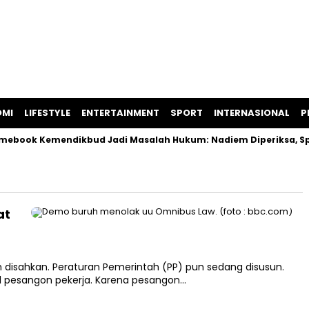
OMI
LIFESTYLE
ENTERTAINMENT
SPORT
INTERNASIONAL
P
ook Kemendikbud Jadi Masalah Hukum: Nadiem Diperiksa, Spesi
at
h disahkan. Peraturan Pemerintah (PP) pun sedang disusun.
al pesangon pekerja. Karena pesangon…