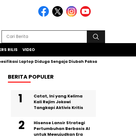
ERS RILIS
VIDEO
fikasi Laptop Diduga Sengaja Diubah Paksa
Proyek Iklan B
BERITA POPULER
Catat, Ini yang Kelima
Kali Rejim Jokowi
Tangkapi Aktivis Kritis
Hisense Lansir Strategi
Pertumbuhan Berbasis AI
untuk Mewujudkan Era