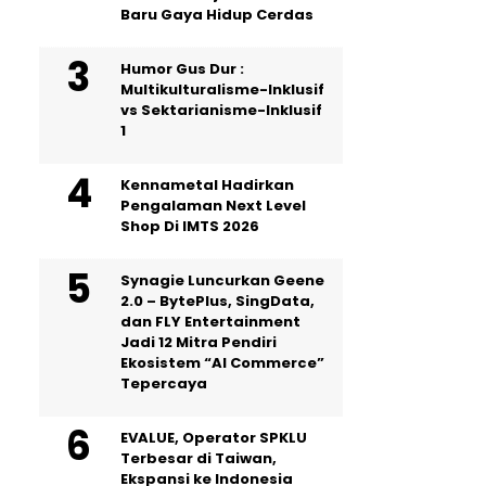
Baru Gaya Hidup Cerdas
Humor Gus Dur :
Multikulturalisme-Inklusif
vs Sektarianisme-Inklusif
1
Kennametal Hadirkan
Pengalaman Next Level
Shop Di IMTS 2026
Synagie Luncurkan Geene
2.0 – BytePlus, SingData,
dan FLY Entertainment
Jadi 12 Mitra Pendiri
Ekosistem “AI Commerce”
Tepercaya
EVALUE, Operator SPKLU
Terbesar di Taiwan,
Ekspansi ke Indonesia