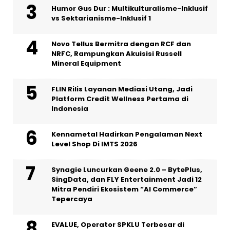
Humor Gus Dur : Multikulturalisme-Inklusif
vs Sektarianisme-Inklusif 1
Novo Tellus Bermitra dengan RCF dan
NRFC, Rampungkan Akuisisi Russell
Mineral Equipment
FLIN Rilis Layanan Mediasi Utang, Jadi
Platform Credit Wellness Pertama di
Indonesia
Kennametal Hadirkan Pengalaman Next
Level Shop Di IMTS 2026
Synagie Luncurkan Geene 2.0 – BytePlus,
SingData, dan FLY Entertainment Jadi 12
Mitra Pendiri Ekosistem “AI Commerce”
Tepercaya
EVALUE, Operator SPKLU Terbesar di