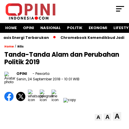
HOME
OPINI
NASIONAL
POLITIK
EKONOMI
LIFESTY
s Energi Terbarukan
Chromebook Kemendikbud Jadi Masalah
/
Home
Rilis
Tanda-Tanda Alam dan Perubahan
Politik 2019
OPINI
- Pewarta
Senin, 24 September 2018
- 10:01 WIB
A
A
A