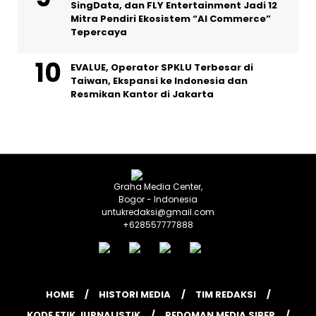
SingData, dan FLY Entertainment Jadi 12
Mitra Pendiri Ekosistem “AI Commerce”
Tepercaya
EVALUE, Operator SPKLU Terbesar di
Taiwan, Ekspansi ke Indonesia dan
Resmikan Kantor di Jakarta
Graha Media Center,
Bogor - Indonesia
untukredaksi@gmail.com
+628557777888
HOME
HISTORI MEDIA
TIM REDAKSI
KODE ETIK JURNALISTIK
PEDOMAN MEDIA SIBER