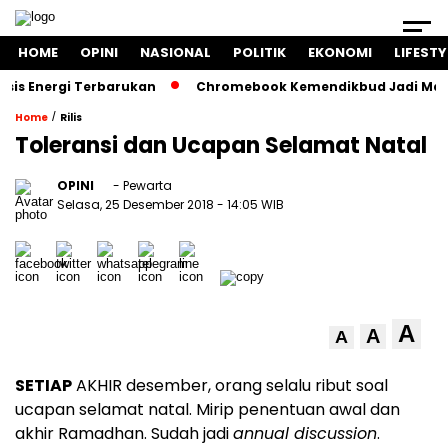
HOME
OPINI
NASIONAL
POLITIK
EKONOMI
LIFESTY
Energi Terbarukan
Chromebook Kemendikbud Jadi Masalah H
/
Home
Rilis
Toleransi dan Ucapan Selamat Natal
OPINI
- Pewarta
Selasa, 25 Desember 2018
- 14:05 WIB
A
A
A
SETIAP
AKHIR desember, orang selalu ribut soal
ucapan selamat natal. Mirip penentuan awal dan
akhir Ramadhan. Sudah jadi
annual discussion
.