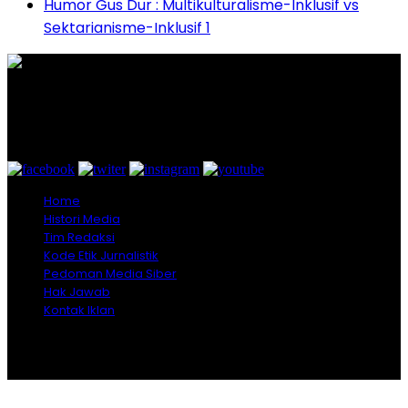
Humor Gus Dur : Multikulturalisme-Inklusif vs
Sektarianisme-Inklusif 1
Graha Media Center,
Bogor - Indonesia
untukredaksi@gmail.com
+628557777888
Home
Histori Media
Tim Redaksi
Kode Etik Jurnalistik
Pedoman Media Siber
Hak Jawab
Kontak Iklan
Copyright © 2026 Opiniindonesia.com - All Rights
Reserved