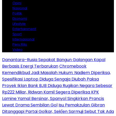
Opini
Nasional
Politik
Ekonomi
Lifestyle
Entertainment
Sport
Internasional
Pers Rilis
Video
Danantara–Rusia Sepakat Bangun Galangan Kapal
Berbasis Energi Terbarukan
Chromebook
Kemendikbud Jadi Masalah Hukum: Nadiem Diperiksa,
Spesifikasi Laptop Diduga Sengaja Diubah Paksa
Proyek Iklan Bank BJB Diduga Rugikan Negara Sebesar
Rp222 Miliar, Ridwan Kamil Segera Diperiksa KPK
Lamine Yamal Bersinar, Spanyol Singkirkan Prancis
Lewat Drama Sembilan Gol
Isu Pemakzulan Gibran
Ditanggapi Partai Golkar, Sekǰen Sarmuji Sebut Tak Ada