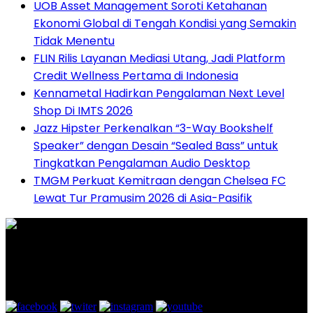
UOB Asset Management Soroti Ketahanan
Ekonomi Global di Tengah Kondisi yang Semakin
Tidak Menentu
FLIN Rilis Layanan Mediasi Utang, Jadi Platform
Credit Wellness Pertama di Indonesia
Kennametal Hadirkan Pengalaman Next Level
Shop Di IMTS 2026
Jazz Hipster Perkenalkan “3-Way Bookshelf
Speaker” dengan Desain “Sealed Bass” untuk
Tingkatkan Pengalaman Audio Desktop
TMGM Perkuat Kemitraan dengan Chelsea FC
Lewat Tur Pramusim 2026 di Asia-Pasifik
Graha Media Center,
Bogor - Indonesia
untukredaksi@gmail.com
+628557777888