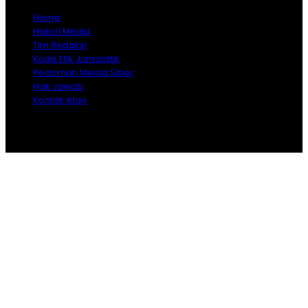
Home
Histori Media
Tim Redaksi
Kode Etik Jurnalistik
Pedoman Media Siber
Hak Jawab
Kontak Iklan
Copyright © 2026 Opiniindonesia.com - All Rights
Reserved