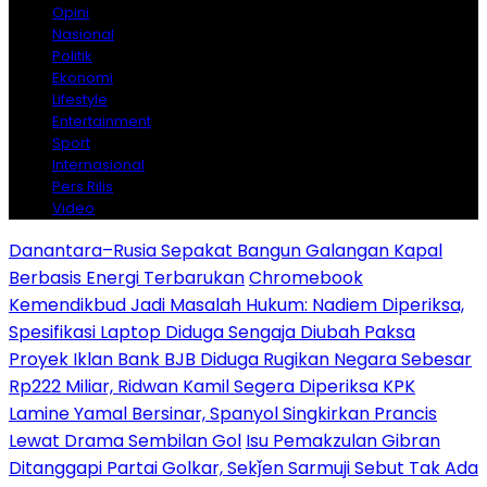
Opini
Nasional
Politik
Ekonomi
Lifestyle
Entertainment
Sport
Internasional
Pers Rilis
Video
Danantara–Rusia Sepakat Bangun Galangan Kapal
Berbasis Energi Terbarukan
Chromebook
Kemendikbud Jadi Masalah Hukum: Nadiem Diperiksa,
Spesifikasi Laptop Diduga Sengaja Diubah Paksa
Proyek Iklan Bank BJB Diduga Rugikan Negara Sebesar
Rp222 Miliar, Ridwan Kamil Segera Diperiksa KPK
Lamine Yamal Bersinar, Spanyol Singkirkan Prancis
Lewat Drama Sembilan Gol
Isu Pemakzulan Gibran
Ditanggapi Partai Golkar, Sekǰen Sarmuji Sebut Tak Ada