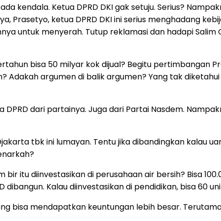
 ada kendala. Ketua DPRD DKI gak setuju. Serius? Nampakn
tinya, Prasetyo, ketua DPRD DKI ini serius menghadang keb
ya untuk menyerah. Tutup reklamasi dan hadapi Salim Gro
tahun bisa 50 milyar kok dijual? Begitu pertimbangan Pr
n? Adakah argumen di balik argumen? Yang tak diketahui p
ta DPRD dari partainya. Juga dari Partai Nasdem. Nampak
arta tbk ini lumayan. Tentu jika dibandingkan kalau uang
 Benarkah?
bir itu diinvestasikan di perusahaan air bersih? Bisa 100.
D dibangun. Kalau diinvestasikan di pendidikan, bisa 60 uni
uang bisa mendapatkan keuntungan lebih besar. Terutama 