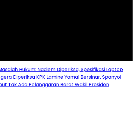
alah Hukum: Nadiem Diperiksa, Spesifikasi Laptop
egera Diperiksa KPK
Lamine Yamal Bersinar, Spanyol
ebut Tak Ada Pelanggaran Berat Wakil Presiden