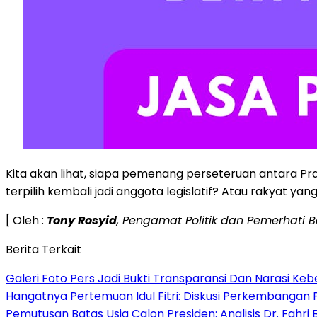
Kita akan lihat, siapa pemenang perseteruan antara P
terpilih kembali jadi anggota legislatif? Atau rakyat yang
[ Oleh :
Tony Rosyid
, Pengamat Politik dan Pemerhati 
Berita Terkait
Galeri Foto Pers Jadi Bukti Transparansi Dan Narasi Keb
Hangatnya Pertemuan Idul Fitri: Diskusi Perkembangan 
Pemutusan Batas Usia Calon Presiden: Analisis Dr. Fahr