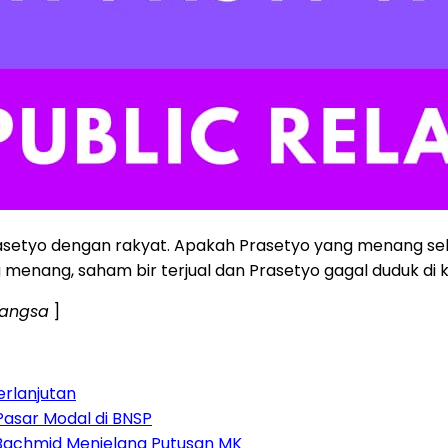
rasetyo dengan rakyat. Apakah Prasetyo yang menang seh
 menang, saham bir terjual dan Prasetyo gagal duduk di kurs
Bangsa
]
erlanjutan
Pasar Modal di BNSP
i Bachmid Menjelang Putusan MK