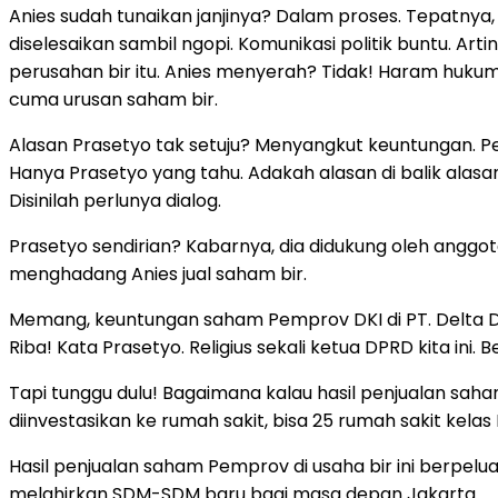
Anies sudah tunaikan janjinya? Dalam proses. Tepatnya,
diselesaikan sambil ngopi. Komunikasi politik buntu. Ar
perusahan bir itu. Anies menyerah? Tidak! Haram hukumn
cuma urusan saham bir.
Alasan Prasetyo tak setuju? Menyangkut keuntungan. Per
Hanya Prasetyo yang tahu. Adakah alasan di balik alasa
Disinilah perlunya dialog.
Prasetyo sendirian? Kabarnya, dia didukung oleh anggo
menghadang Anies jual saham bir.
Memang, keuntungan saham Pemprov DKI di PT. Delta Djak
Riba! Kata Prasetyo. Religius sekali ketua DPRD kita ini.
Tapi tunggu dulu! Bagaimana kalau hasil penjualan saham 
diinvestasikan ke rumah sakit, bisa 25 rumah sakit kelas 
Hasil penjualan saham Pemprov di usaha bir ini berpel
melahirkan SDM-SDM baru bagi masa depan Jakarta.