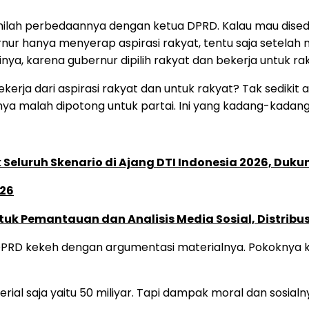
isinilah perbedaannya dengan ketua DPRD. Kalau mau dise
nur hanya menyerap aspirasi rakyat, tentu saja setelah me
inya, karena gubernur dipilih rakyat dan bekerja untuk ra
bekerja dari aspirasi rakyat dan untuk rakyat? Tak sedik
nya malah dipotong untuk partai. Ini yang kadang-kadang
Seluruh Skenario di Ajang DTI Indonesia 2026, Duk
026
k Pemantauan dan Analisis Media Sosial, Distribusi
 DPRD kekeh dengan argumentasi materialnya. Pokoknya keu
al saja yaitu 50 miliyar. Tapi dampak moral dan sosialn