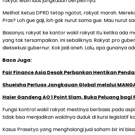
rakyat lebih luas jangkauan berpikirnya.
Melihat ketua DPRD tetap ngotot, rakyat marah. Mereka 
Pras? Loh gue gaji, loh gak nurut sama gue. Mau nurut s
Biasanya, rakyat ke kantor wakil rakyat itu ketika ada
yang tak tersampaikan. Ini sebaliknya. Rakyat pro gub
dieksekusi gubernur. Kok jadi aneh. Lalu, apa gunanya ad
Baca Juga:
Fair Finance Asia Desak Perbankan Hentikan Penda
Shueisha Perluas Jangkauan Global melalui MANGA
Haier Gandeng AO 1 Point Slam, Buka Peluang bagi
Fungsi kontrol wakil rakyat mestinya berbasis pada aspi
tidak bisa menjadikan wakilnya duduk di kursi legislatif ka
Kasus Prasetyo yang menghalangi jual saham bir ini bis