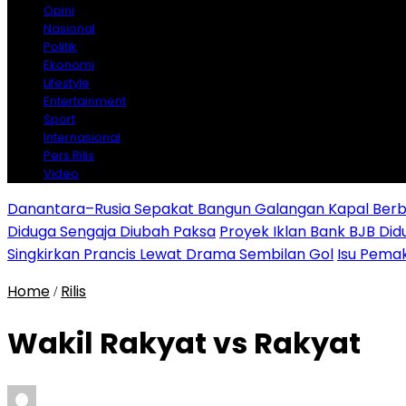
Opini
Nasional
Politik
Ekonomi
Lifestyle
Entertainment
Sport
Internasional
Pers Rilis
Video
Danantara–Rusia Sepakat Bangun Galangan Kapal Berba
Diduga Sengaja Diubah Paksa
Proyek Iklan Bank BJB Did
Singkirkan Prancis Lewat Drama Sembilan Gol
Isu Pemak
Home
Rilis
/
Wakil Rakyat vs Rakyat