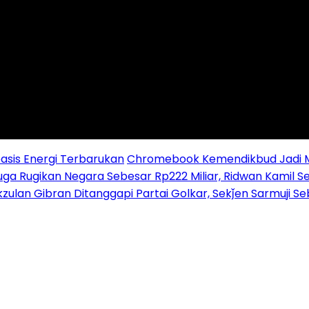
sis Energi Terbarukan
Chromebook Kemendikbud Jadi Mas
uga Rugikan Negara Sebesar Rp222 Miliar, Ridwan Kamil S
zulan Gibran Ditanggapi Partai Golkar, Sekǰen Sarmuji S