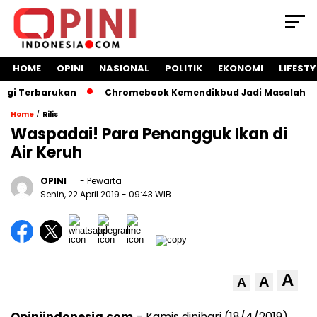
HOME
OPINI
NASIONAL
POLITIK
EKONOMI
LIFESTY
erbarukan
Chromebook Kemendikbud Jadi Masalah Hukum: Na
/
Home
Rilis
Waspadai! Para Penangguk Ikan di
Air Keruh
OPINI
- Pewarta
Senin, 22 April 2019
- 09:43 WIB
A
A
A
Opiniindonesia.com
– Kamis dinihari (18/4/2019)