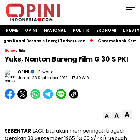
HOME
OPINI
NASIONAL
POLITIK
EKONOMI
LIFESTY
an Kapal Berbasis Energi Terbarukan
Chromebook Kemendik
/
Home
Rilis
Yuks, Nonton Bareng Film G 30 S PKI
OPINI
- Pewarta
Jumat, 28 September 2018
- 17:39 WIB
A
A
A
SEBENTAR
LAGI, kita akan memperingati tragedi
Gerakan 30 September 1965 (G 30 S/PKI). Sebuah