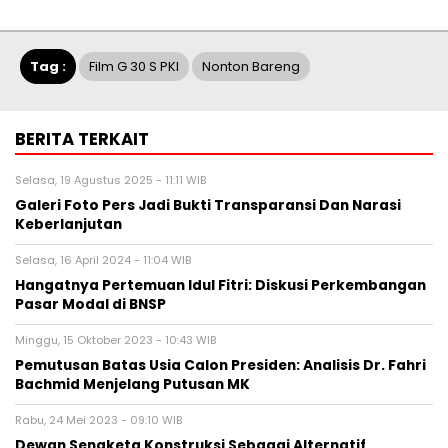
Tag :
Film G 30 S PKI
Nonton Bareng
BERITA TERKAIT
Selasa, 19 Agustus 2025 - 11:11 WIB
Galeri Foto Pers Jadi Bukti Transparansi Dan Narasi
Keberlanjutan
Selasa, 16 April 2024 - 11:04 WIB
Hangatnya Pertemuan Idul Fitri: Diskusi Perkembangan
Pasar Modal di BNSP
Minggu, 15 Oktober 2023 - 10:43 WIB
Pemutusan Batas Usia Calon Presiden: Analisis Dr. Fahri
Bachmid Menjelang Putusan MK
Rabu, 24 Mei 2023 - 09:10 WIB
Dewan Sengketa Konstruksi Sebagai Alternatif