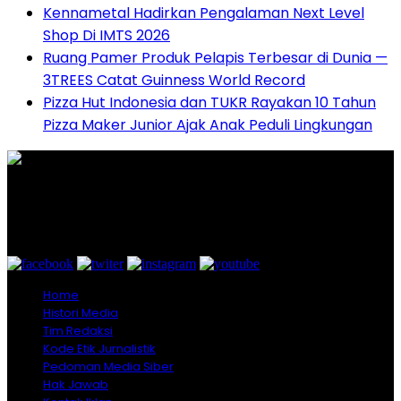
Kennametal Hadirkan Pengalaman Next Level
Shop Di IMTS 2026
Ruang Pamer Produk Pelapis Terbesar di Dunia —
3TREES Catat Guinness World Record
Pizza Hut Indonesia dan TUKR Rayakan 10 Tahun
Pizza Maker Junior Ajak Anak Peduli Lingkungan
Graha Media Center,
Bogor - Indonesia
untukredaksi@gmail.com
+628557777888
Home
Histori Media
Tim Redaksi
Kode Etik Jurnalistik
Pedoman Media Siber
Hak Jawab