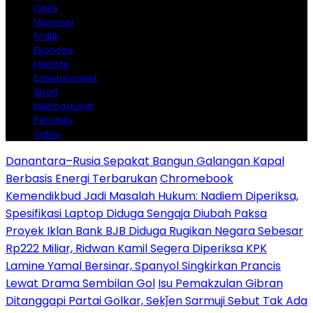
Opini
Nasional
Politik
Ekonomi
Lifestyle
Entertainment
Sport
Internasional
Pers Rilis
Video
Danantara–Rusia Sepakat Bangun Galangan Kapal
Berbasis Energi Terbarukan
Chromebook
Kemendikbud Jadi Masalah Hukum: Nadiem Diperiksa,
Spesifikasi Laptop Diduga Sengaja Diubah Paksa
Proyek Iklan Bank BJB Diduga Rugikan Negara Sebesar
Rp222 Miliar, Ridwan Kamil Segera Diperiksa KPK
Lamine Yamal Bersinar, Spanyol Singkirkan Prancis
Lewat Drama Sembilan Gol
Isu Pemakzulan Gibran
Ditanggapi Partai Golkar, Sekǰen Sarmuji Sebut Tak Ada