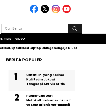
S RILIS
VIDEO
a, Spesifikasi Laptop Diduga Sengaja Diubah Paksa
Proye
BERITA POPULER
Catat, Ini yang Kelima
Kali Rejim Jokowi
Tangkapi Aktivis Kritis
Humor Gus Dur :
Multikulturalisme-Inklusif
vs Sektarianisme-Inklusif