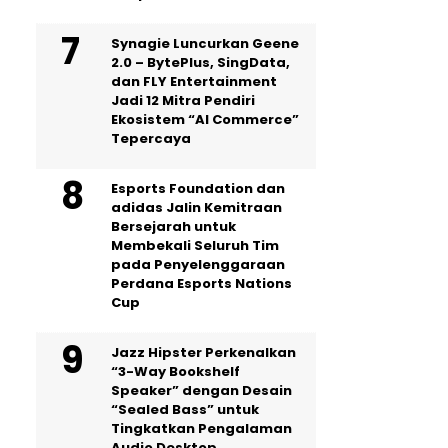
Synagie Luncurkan Geene
2.0 – BytePlus, SingData,
dan FLY Entertainment
Jadi 12 Mitra Pendiri
Ekosistem “AI Commerce”
Tepercaya
Esports Foundation dan
adidas Jalin Kemitraan
Bersejarah untuk
Membekali Seluruh Tim
pada Penyelenggaraan
Perdana Esports Nations
Cup
Jazz Hipster Perkenalkan
“3-Way Bookshelf
Speaker” dengan Desain
“Sealed Bass” untuk
Tingkatkan Pengalaman
Audio Desktop