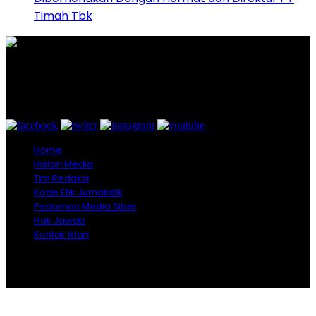
Timah Tbk
Graha Media Center,
Bogor - Indonesia
untukredaksi@gmail.com
+628557777888
Home
Histori Media
Tim Redaksi
Kode Etik Jurnalistik
Pedoman Media Siber
Hak Jawab
Kontak Iklan
Copyright © 2026 Opiniindonesia.com - All Rights
Reserved