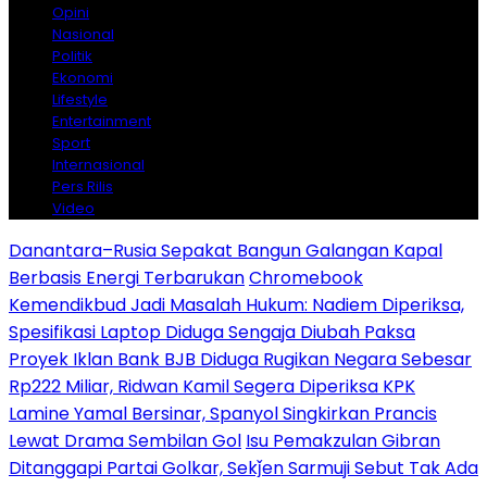
Opini
Nasional
Politik
Ekonomi
Lifestyle
Entertainment
Sport
Internasional
Pers Rilis
Video
Danantara–Rusia Sepakat Bangun Galangan Kapal
Berbasis Energi Terbarukan
Chromebook
Kemendikbud Jadi Masalah Hukum: Nadiem Diperiksa,
Spesifikasi Laptop Diduga Sengaja Diubah Paksa
Proyek Iklan Bank BJB Diduga Rugikan Negara Sebesar
Rp222 Miliar, Ridwan Kamil Segera Diperiksa KPK
Lamine Yamal Bersinar, Spanyol Singkirkan Prancis
Lewat Drama Sembilan Gol
Isu Pemakzulan Gibran
Ditanggapi Partai Golkar, Sekǰen Sarmuji Sebut Tak Ada