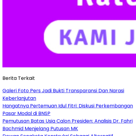
Berita Terkait
Galeri Foto Pers Jadi Bukti Transparansi Dan Narasi
Keberlanjutan
Hangatnya Pertemuan Idul Fitri: Diskusi Perkembangan
Pasar Modal di BNSP
Pemutusan Batas Usia Calon Presiden: Analisis Dr. Fahri
Bachmid Menjelang Putusan MK