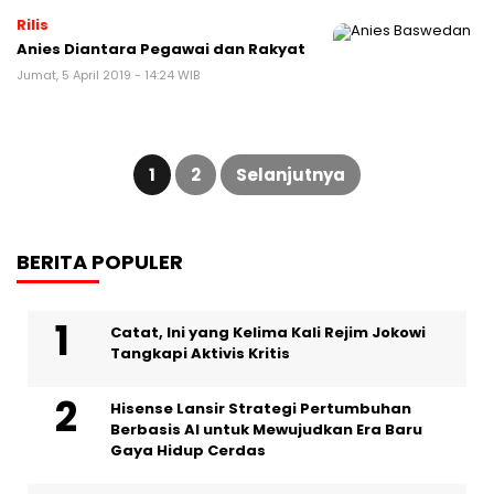
Rilis
Anies Diantara Pegawai dan Rakyat
Jumat, 5 April 2019 - 14:24 WIB
Paginasi
pos
1
2
Selanjutnya
BERITA POPULER
Catat, Ini yang Kelima Kali Rejim Jokowi
Tangkapi Aktivis Kritis
Hisense Lansir Strategi Pertumbuhan
Berbasis AI untuk Mewujudkan Era Baru
Gaya Hidup Cerdas