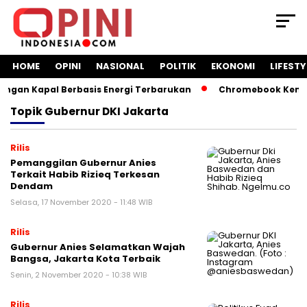
HOME
OPINI
NASIONAL
POLITIK
EKONOMI
LIFESTY
an Kapal Berbasis Energi Terbarukan
Chromebook Kemendi
Topik
Gubernur DKI Jakarta
Rilis
Pemanggilan Gubernur Anies
Terkait Habib Rizieq Terkesan
Dendam
Selasa, 17 November 2020 - 11:48 WIB
Rilis
Gubernur Anies Selamatkan Wajah
Bangsa, Jakarta Kota Terbaik
Senin, 2 November 2020 - 10:38 WIB
Rilis