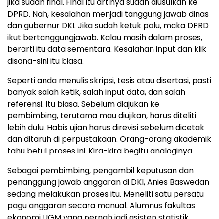
jika sudah final. Final itu artinya sudah diusulkan ke
DPRD. Nah, kesalahan menjadi tanggung jawab dinas
dan gubernur DKI. Jika sudah ketuk palu, maka DPRD
ikut bertanggungjawab. Kalau masih dalam proses,
berarti itu data sementara. Kesalahan input dan klik
disana-sini itu biasa.
Seperti anda menulis skripsi, tesis atau disertasi, pasti
banyak salah ketik, salah input data, dan salah
referensi. Itu biasa. Sebelum diajukan ke
pembimbing, terutama mau diujikan, harus diteliti
lebih dulu. Habis ujian harus direvisi sebelum dicetak
dan ditaruh di perpustakaan. Orang-orang akademik
tahu betul proses ini. Kira-kira begitu analoginya.
Sebagai pembimbing, pengambil keputusan dan
penanggung jawab anggaran di DKI, Anies Baswedan
sedang melakukan proses itu. Meneliti satu persatu
pagu anggaran secara manual. Alumnus fakultas
ekonomi UGM yang pernah jadi asisten statistik