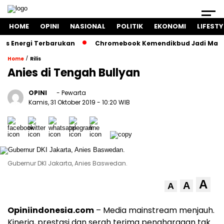
HOME
OPINI
NASIONAL
POLITIK
EKONOMI
LIFESTY
nergi Terbarukan
Chromebook Kemendikbud Jadi Masalah Hu
/
Home
Rilis
Anies di Tengah Bullyan
OPINI
- Pewarta
Kamis, 31 Oktober 2019
- 10:20 WIB
Gubernur DKI Jakarta, Anies Baswedan.
A
A
A
Opiniindonesia.com
– Media mainstream menjauh.
Kinerja, prestasi dan serah terima penghargaan tak