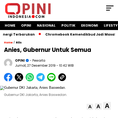
HOME
OPINI
NASIONAL
POLITIK
EKONOMI
LIFESTY
gi Terbarukan
Chromebook Kemendikbud Jadi Masalah Hukum
/
Home
Rilis
Anies, Gubernur Untuk Semua
OPINI
- Pewarta
Jumat, 27 Desember 2019
- 10:42 WIB
Gubernur DKI Jakarta, Anies Baswedan.
A
A
A