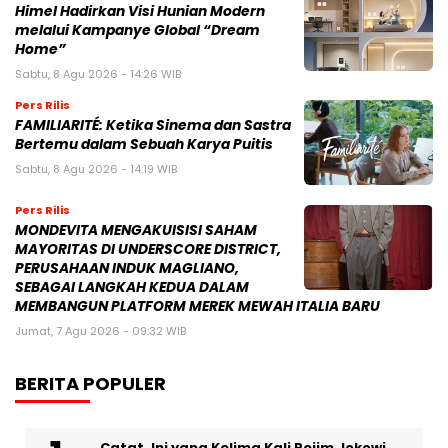
Himel Hadirkan Visi Hunian Modern
melalui Kampanye Global “Dream
Home”
Sabtu, 8 Agu 2026 - 14:26 WIB
Pers Rilis
FAMILIARITÉ: Ketika Sinema dan Sastra
Bertemu dalam Sebuah Karya Puitis
Sabtu, 8 Agu 2026 - 14:19 WIB
Pers Rilis
MONDEVITA MENGAKUISISI SAHAM
MAYORITAS DI UNDERSCORE DISTRICT,
PERUSAHAAN INDUK MAGLIANO,
SEBAGAI LANGKAH KEDUA DALAM
MEMBANGUN PLATFORM MEREK MEWAH ITALIA BARU
Jumat, 7 Agu 2026 - 09:32 WIB
BERITA POPULER
Catat, Ini yang Kelima Kali Rejim Jokowi