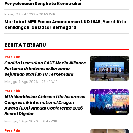
Penyelesaian Sengketa Konstruksi
Rabu, 12 April 2023 - 20:52 WIB
Martabat MPR Pasca Amandemen UUD 1945, Yusril: Kita
Kehilangan Ide Dasar Bernegara
BERITA TERBARU
Pers Rilis
Coolita Luncurkan FAST Media Alliance
Pertama di Indonesia Bersama
Sejumlah Stasiun TV Terkemuka
Minggu, 9 Agu 2026 - 23:49 WIB
Pers Rilis
16th Worldwide Chinese Life Insurance
Congress & International Dragon
Award (IDA) Annual Conference 2026
Resmi Digelar
Minggu, 9 Agu 2026 - 01:45 WIB
Pers Rilis