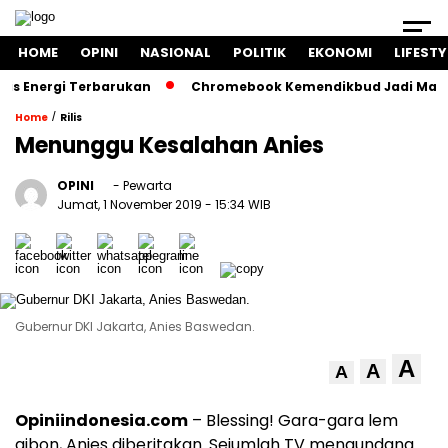
HOME
OPINI
NASIONAL
POLITIK
EKONOMI
LIFESTY
nergi Terbarukan
Chromebook Kemendikbud Jadi Masalah Hu
/
Home
Rilis
Menunggu Kesalahan Anies
OPINI
- Pewarta
Jumat, 1 November 2019
- 15:34 WIB
Gubernur DKI Jakarta, Anies Baswedan.
A
A
A
Opiniindonesia.com
– Blessing! Gara-gara lem
aibon, Anies diberitakan. Sejumlah TV mengundang