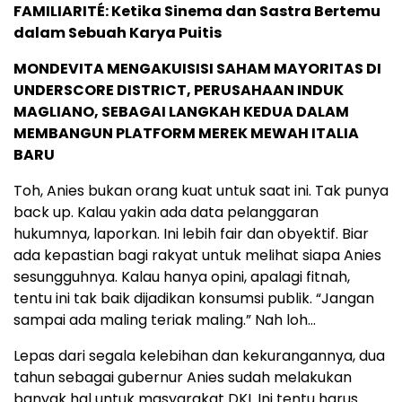
FAMILIARITÉ: Ketika Sinema dan Sastra Bertemu
dalam Sebuah Karya Puitis
MONDEVITA MENGAKUISISI SAHAM MAYORITAS DI
UNDERSCORE DISTRICT, PERUSAHAAN INDUK
MAGLIANO, SEBAGAI LANGKAH KEDUA DALAM
MEMBANGUN PLATFORM MEREK MEWAH ITALIA
BARU
Toh, Anies bukan orang kuat untuk saat ini. Tak punya
back up. Kalau yakin ada data pelanggaran
hukumnya, laporkan. Ini lebih fair dan obyektif. Biar
ada kepastian bagi rakyat untuk melihat siapa Anies
sesungguhnya. Kalau hanya opini, apalagi fitnah,
tentu ini tak baik dijadikan konsumsi publik. “Jangan
sampai ada maling teriak maling.” Nah loh…
Lepas dari segala kelebihan dan kekurangannya, dua
tahun sebagai gubernur Anies sudah melakukan
banyak hal untuk masyarakat DKI. Ini tentu harus