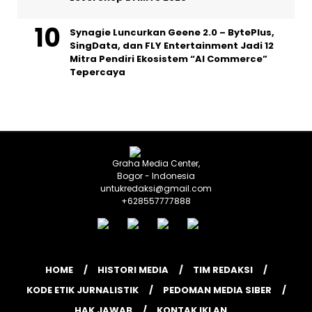
Synagie Luncurkan Geene 2.0 – BytePlus,
SingData, dan FLY Entertainment Jadi 12
Mitra Pendiri Ekosistem “AI Commerce”
Tepercaya
Graha Media Center,
Bogor - Indonesia
untukredaksi@gmail.com
+628557777888
HOME
HISTORI MEDIA
TIM REDAKSI
KODE ETIK JURNALISTIK
PEDOMAN MEDIA SIBER
HAK JAWAB
KONTAK IKLAN