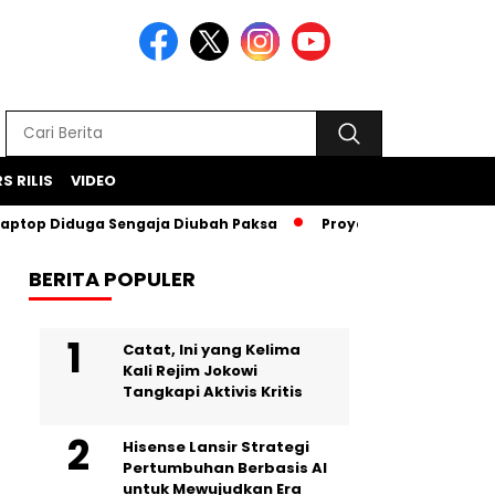
S RILIS
VIDEO
 Diduga Sengaja Diubah Paksa
Proyek Iklan Bank BJB Diduga
BERITA POPULER
Catat, Ini yang Kelima
Kali Rejim Jokowi
Tangkapi Aktivis Kritis
Hisense Lansir Strategi
Pertumbuhan Berbasis AI
untuk Mewujudkan Era