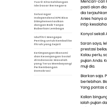
Mencari-cari 
Yusril: Kita Kehilangan
Ide Dasar Bernegara
pasti akan d
dia terjauhkan
Solusi agar
Independensi KPK Bisa
Anies hanya a
Diimplementasikan
intip kesalahan
dengan Baik Tanpa
Bubarkan Lembaga
Konyol sekali
Idulfitri: Mengapa
Penting untuk Kembali ke
Saran saya, l
Fitrah yang Sejati
prestasi belia
Ketimpangan Ekonomi
Kalau perlu, 
dan Kesenjangan Sosial
pujian Anda. 
di Indonesia: Masalah
yang Terus Membayangi
muji dia.
Perkembangan
Demokrasi
Biarkan saja. P
berlebihan. Bi
Yang pantas di
Kalian bingung
ialah pujian d