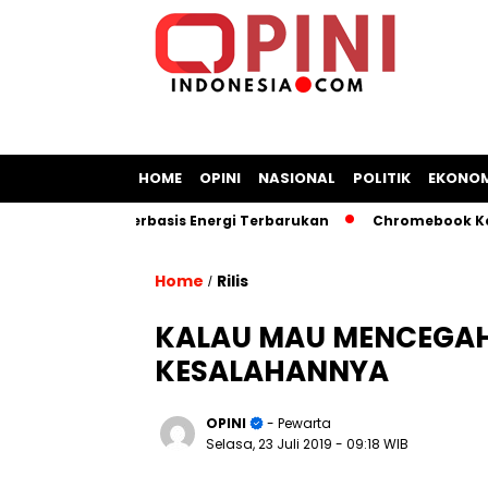
HOME
OPINI
NASIONAL
POLITIK
EKONOM
n Kapal Berbasis Energi Terbarukan
Chromebook Kemendikb
Home
Rilis
/
KALAU MAU MENCEGAH 
KESALAHANNYA
OPINI
- Pewarta
Selasa, 23 Juli 2019
- 09:18 WIB