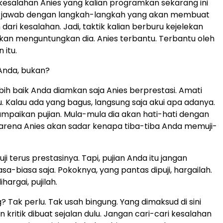
kesalahan Anies yang kalian programkan sekarang ini
ia jawab dengan langkah-langkah yang akan membuat
 dari kesalahan. Jadi, taktik kalian berburu kejelekan
kan menguntungkan dia. Anies terbantu. Terbantu oleh
 itu.
 Anda, bukan?
ebih baik Anda diamkan saja Anies berprestasi. Amati
u. Kalau ada yang bagus, langsung saja akui apa adanya.
sampaikan pujian. Mula-mula dia akan hati-hati dengan
Karena Anies akan sadar kenapa tiba-tiba Anda memuji-
uji terus prestasinya. Tapi, pujian Anda itu jangan
asa-biasa saja. Pokoknya, yang pantas dipuji, hargailah.
hargai, pujilah.
? Tak perlu. Tak usah bingung. Yang dimaksud di sini
an kritik dibuat sejalan dulu. Jangan cari-cari kesalahan