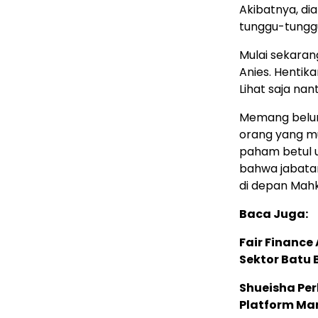
Akibatnya, dia
tunggu-tunggu,
Mulai sekaran
Anies. Hentika
Lihat saja nant
Memang belum 
orang yang mu
paham betul u
bahwa jabata
di depan Mahk
Baca Juga:
Fair Financ
Sektor Batu 
Shueisha Pe
Platform Ma