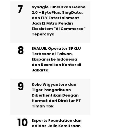
Synagie Luncurkan Geene
2.0 – BytePlus, SingData,
dan FLY Entertainment
Jadi 12 Mitra Pendiri
Ekosistem “AI Commerce”
Tepercaya
EVALUE, Operator SPKLU
Terbesar di Taiwan,
Ekspansi ke Indonesia
dan Resmikan Kantor di
Jakarta
Koko Wigyantoro dan
Tigor Pangaribuan
Diberhentikan Dengan
Hormat dari Direktur PT
Timah Tbk
Esports Foundation dan
adidas Jalin Kemitraan