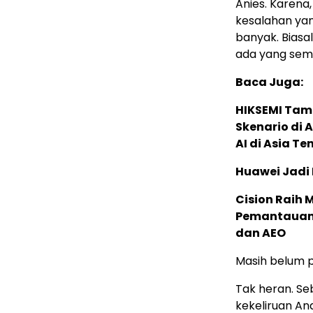
Anies. Karena
kesalahan yan
banyak. Biasa
ada yang sem
Baca Juga:
HIKSEMI Tam
Skenario di
AI di Asia T
Huawei Jadi
Cision Raih
Pemantauan d
dan AEO
Masih belum p
Tak heran. Seb
kekeliruan An