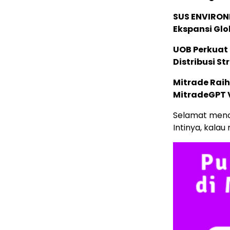
SUS ENVIRONM
Ekspansi Glo
UOB Perkuat
Distribusi St
Mitrade Raih
MitradeGPT V
Selamat menc
Intinya, kala