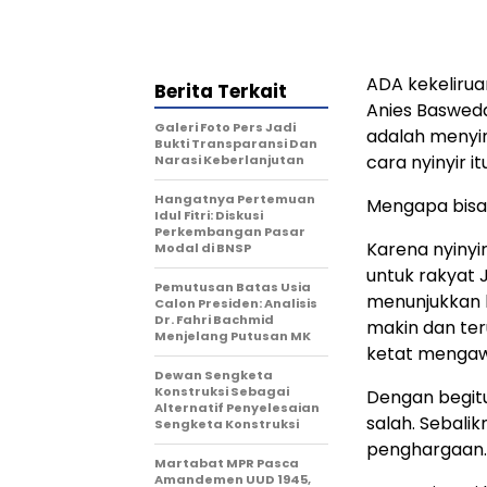
ADA kekelirua
Berita Terkait
Anies Baswedan
Galeri Foto Pers Jadi
adalah menyin
Bukti Transparansi Dan
cara nyinyir i
Narasi Keberlanjutan
Hangatnya Pertemuan
Mengapa bisa
Idul Fitri: Diskusi
Perkembangan Pasar
Karena nyinyi
Modal di BNSP
untuk rakyat 
Pemutusan Batas Usia
menunjukkan b
Calon Presiden: Analisis
Dr. Fahri Bachmid
makin dan te
Menjelang Putusan MK
ketat mengawa
Dewan Sengketa
Konstruksi Sebagai
Dengan begitu
Alternatif Penyelesaian
salah. Sebali
Sengketa Konstruksi
penghargaan.
Martabat MPR Pasca
Amandemen UUD 1945,