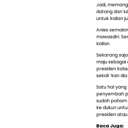
Jadi, memang 
datang dari lu
untuk kalian j
Anies semaki
mawasdiri. Se
kalian.
Sekarang saja 
maju sebagai 
presiden kala
sekali ‘kan di
Satu hal yang 
penyembah pag
sudah paham t
ke dukun untu
presiden atau 
Baca Juga: