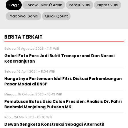
Tag :
Jokowi-Maru'f Amin
Pemilu 2019
Pilpres 2019
Prabowo-Sandi
Quick Qount
BERITA TERKAIT
Selasa, 19 Agustus 2025 - 11:11 WIB
Galeri Foto Pers Jadi Bukti Transparansi Dan Narasi
Keberlanjutan
Selasa, 16 April 2024 - 11:04 WIB
Hangatnya Pertemuan Idul Fitri: Diskusi Perkembangan
Pasar Modal di BNSP
Minggu, 15 Oktober 2023 - 10:43 WIB
Pemutusan Batas Usia Calon Presiden: Analisis Dr. Fahri
Bachmid Menjelang Putusan MK
Rabu, 24 Mei 2023 - 09:10 WIB
Dewan Sengketa Konstruksi Sebagai Alternatif