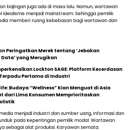
n bajingan juga ada di masa lalu. Namun, wartawan
l idealisme menjadi mainstream. Sehingga pemilik
edia memberi ruang kebebasan bagi wartawan dan
ion Peringatkan Merek tentang ‘Jebakan
 Data’ yang Merugikan
perkenalkan Lockton SAGE: Platform Kecerdasan
Terpadu Pertama di Industri
life: Budaya “Wellness” Kian Menguat di Asia
pat dari Lima Konsumen Memprioritaskan
listik
media menjadi industri dan sumber uang, informasi dan
tunduk pada kepentingan pemilik modal. Wartawan
a sebagai alat produksi. Karyawan semata.