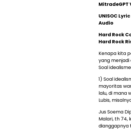
MitradeGPT V
UNISOC Lyri
Audio
Hard Rock C
Hard Rock Ri
Kenapa kita p
yang menjadi 
Soal idealism
1) Soal ideal
mayoritas war
lalu, di mana
Lubis, misaln
Jus Soema Di
Malari, th 74
dianggapnya t