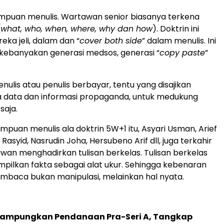
mpuan menulis. Wartawan senior biasanya terkena
(
what, who, when, where, why dan how
). Doktrin ini
a jeli, dalam dan “
cover both side
” dalam menulis. Ini
kebanyakan generasi medsos, generasi “
copy paste
”
enulis atau penulis berbayar, tentu yang disajikan
a data dan informasi propaganda, untuk medukung
saja.
uan menulis ala doktrin 5W+1 itu, Asyari Usman, Arief
 Rasyid, Nasrudin Joha, Hersubeno Arif dll, juga terkahir
nawan menghadirkan tulisan berkelas. Tulisan berkelas
pilkan fakta sebagai alat ukur. Sehingga kebenaran
embaca bukan manipulasi, melainkan hal nyata.
Rampungkan Pendanaan Pra-Seri A, Tangkap