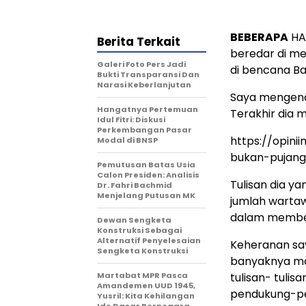
BEBERAPA
HAR
Berita Terkait
beredar di me
Galeri Foto Pers Jadi
di bencana B
Bukti Transparansi Dan
Narasi Keberlanjutan
Saya mengenal
Hangatnya Pertemuan
Terakhir dia m
Idul Fitri: Diskusi
Perkembangan Pasar
https://opini
Modal di BNSP
bukan-pujang
Pemutusan Batas Usia
Calon Presiden: Analisis
Tulisan dia y
Dr. Fahri Bachmid
Menjelang Putusan MK
jumlah wartaw
dalam membel
Dewan Sengketa
Konstruksi Sebagai
Alternatif Penyelesaian
Keheranan sa
Sengketa Konstruksi
banyaknya ma
Martabat MPR Pasca
tulisan- tulis
Amandemen UUD 1945,
pendukung-p
Yusril: Kita Kehilangan