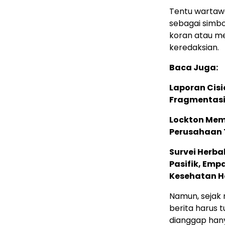
Tentu wartawa
sebagai simbo
koran atau m
keredaksian.
Baca Juga:
Laporan Cis
Fragmentasi
Lockton Mem
Perusahaan 
Survei Herba
Pasifik, Em
Kesehatan Ho
Namun, sejak 
berita harus 
dianggap hany