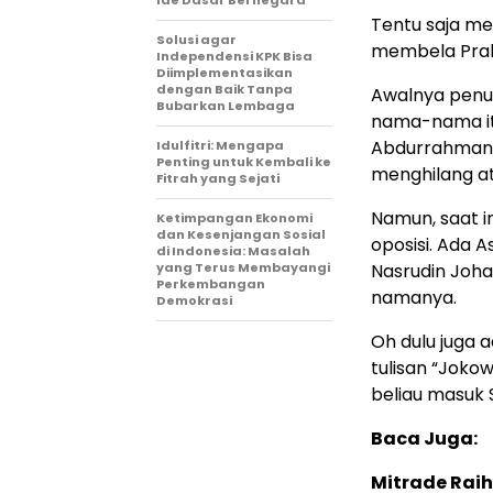
Ide Dasar Bernegara
Tentu saja me
Solusi agar
membela Prab
Independensi KPK Bisa
Diimplementasikan
dengan Baik Tanpa
Awalnya penul
Bubarkan Lembaga
nama-nama itu
Abdurrahman, 
Idulfitri: Mengapa
Penting untuk Kembali ke
menghilang at
Fitrah yang Sejati
Namun, saat i
Ketimpangan Ekonomi
dan Kesenjangan Sosial
oposisi. Ada A
di Indonesia: Masalah
yang Terus Membayangi
Nasrudin Joha
Perkembangan
namanya.
Demokrasi
Oh dulu juga
tulisan “Jokow
beliau masuk 
Baca Juga:
Mitrade Raih