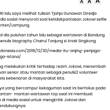
A
A
A
I lalu saya melihat tulisan Tjahja Gunawan Diredja
dia sosial menyoroti soal ketidakpantasan Jokowi selfie
anten/Lampung.
 dia puluhan tahun lalu sebagai wartawan di Bandung.
enulis biography Chairul Tanjung si Anak Singkong.
indonesia.com/2018/12/30/media-itu-anjing-penjaga-
ga-istana/
ang melakukan kritik terhadap rezim Jokowi, menambah
an senior atau mantan sebagai penulis2 volunteer
a kebenaran di masyarakat kita.
ya yang bercampur kekaguman saat ini berfokus pada
ntan- mantan wartawan top saat ini membuat
an di media sosial untuk mengkritik Jokowi dan
endukungnya.