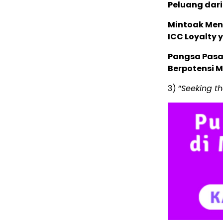
Peluang dari
Mintoak Men
ICC Loyalty 
Pangsa Pasar
Berpotensi 
3) “
Seeking th