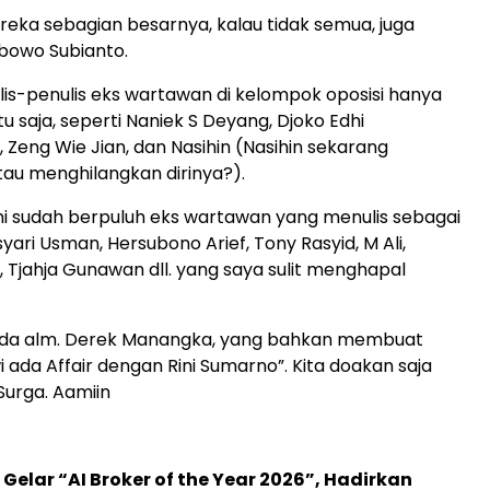
reka sebagian besarnya, kalau tidak semua, juga
owo Subianto.
is-penulis eks wartawan di kelompok oposisi hanya
 saja, seperti Naniek S Deyang, Djoko Edhi
Zeng Wie Jian, dan Nasihin (Nasihin sekarang
au menghilangkan dirinya?).
ni sudah berpuluh eks wartawan yang menulis sebagai
syari Usman, Hersubono Arief, Tony Rasyid, M Ali,
, Tjahja Gunawan dll. yang saya sulit menghapal
 ada alm. Derek Manangka, yang bahkan membuat
i ada Affair dengan Rini Sumarno”. Kita doakan saja
Surga. Aamiin
 Gelar “AI Broker of the Year 2026”, Hadirkan