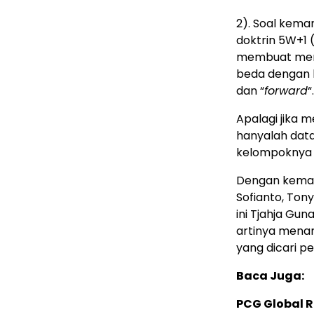
2). Soal kema
doktrin 5W+1 
membuat merek
beda dengan 
dan “
forward
“.
Apalagi jika m
hanyalah dat
kelompoknya 
Dengan kemamp
Sofianto, Tony
ini Tjahja Gu
artinya menam
yang dicari p
Baca Juga:
PCG Global 