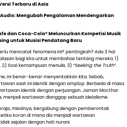
ersi Terbaru di Asia
c Audio: Mengubah Pengalaman Mendengarkan
afe dan Coca-Cola® Meluncurkan Kompetisi Musik
sing untuk Musisi Pendatang Baru
erlu mencatat fenomena ini? pentingkah? Ada 3 hal
alasan bagi kita untuk membahas tentang mereka. 1)
e. 2) Soal kemampuan menulis. 3) “
Seeking the Truth
“.
isme, ini benar-benar menyentakkan kita. Sebab,
tawan saat ini identik dengan amplop. Berbeda di masa
 wartawan identik dengan perjuangan. Jaman Mocthar
ya, menjadi wartawan dianggap sebuah idelalisme.
praja, misalnya, bergabung dengan pemberontak
, ketika koran di mana dia menjadi wartawan
idak sejalan dengan hati nurani.