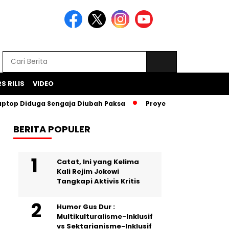
S RILIS
VIDEO
iduga Sengaja Diubah Paksa
Proyek Iklan Bank BJB Diduga 
BERITA POPULER
Catat, Ini yang Kelima
Kali Rejim Jokowi
Tangkapi Aktivis Kritis
Humor Gus Dur :
Multikulturalisme-Inklusif
vs Sektarianisme-Inklusif