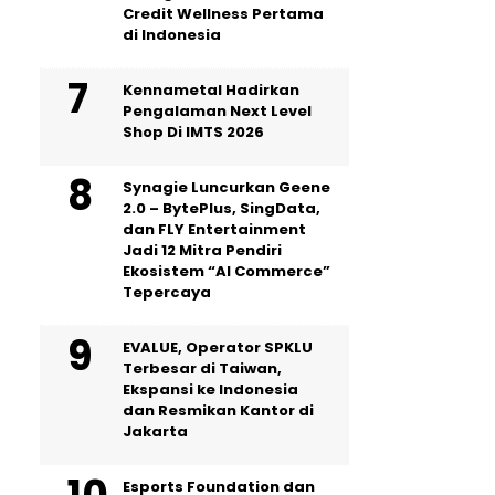
Credit Wellness Pertama
di Indonesia
Kennametal Hadirkan
Pengalaman Next Level
Shop Di IMTS 2026
Synagie Luncurkan Geene
2.0 – BytePlus, SingData,
dan FLY Entertainment
Jadi 12 Mitra Pendiri
Ekosistem “AI Commerce”
Tepercaya
EVALUE, Operator SPKLU
Terbesar di Taiwan,
Ekspansi ke Indonesia
dan Resmikan Kantor di
Jakarta
Esports Foundation dan