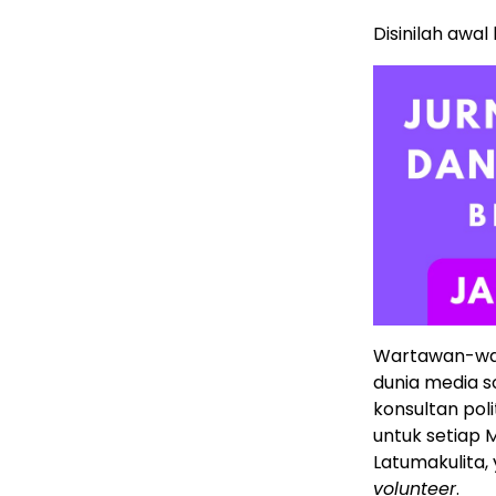
Disinilah awal
Wartawan-war
dunia media s
konsultan pol
untuk setiap 
Latumakulita
volunteer
.