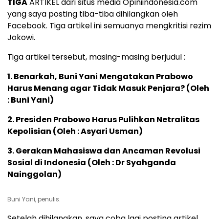
TIGA
ARTIKEL dari situs media Opiniindonesia.com
yang saya posting tiba-tiba dihilangkan oleh
Facebook. Tiga artikel ini semuanya mengkritisi rezim
Jokowi.
Tiga artikel tersebut, masing-masing berjudul :
1.
Benarkah, Buni Yani Mengatakan Prabowo
Harus Menang agar Tidak Masuk Penjara?
(Oleh
: Buni Yani)
2.
Presiden Prabowo Harus Pulihkan Netralitas
Kepolisian
(Oleh : Asyari Usman)
3.
Gerakan Mahasiswa dan Ancaman Revolusi
Sosial di Indonesia
(Oleh : Dr Syahganda
Nainggolan)
Buni Yani, penulis.
Setelah dihilangkan, saya coba lagi posting artikel