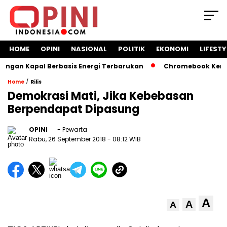
HOME
OPINI
NASIONAL
POLITIK
EKONOMI
LIFESTY
gan Kapal Berbasis Energi Terbarukan
Chromebook Kemendi
/
Home
Rilis
Demokrasi Mati, Jika Kebebasan
Berpendapat Dipasung
OPINI
- Pewarta
Rabu, 26 September 2018
- 08:12 WIB
A
A
A