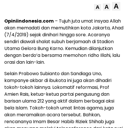
A
A
A
Opiniindonesia.com
– Tujuh juta umat insyaa Allah
akan memadati dan memutihkan kota Jakarta, Ahad
(7/4/2019) sejak dinihari hingga sore. Acaranya
sendiri diawali shalat subuh berjamaah di Stadion
Utama Gelora Bung Karno. Kemudian dilanjutkan
dengan berdo’a bersama memohon ridho Illahi, lalu
orasi dan lain-lain.
Selain Prabowo Subianto dan Sandiaga Uno,
kampanye akbar di ibukota ini juga akan dihadiri
tokoh-tokoh lainnya. Lokomatif reformasi, Prof
Amien Rais, ketua-ketua partai pengusung dan
barisan ulama 212 yang aktif dalam berbagai aksi
bela Islam. Tokoh-tokoh umat lintas agama, juga
akan meramaikan acara tersebut. Bahkan,
rencananya Imam Besar Habib Riziek Shihab juga