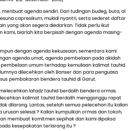
, menbuat agenda sendiri. Dari tudingan budeg, buta, al
esuna capresikum, mukidi nyantri, serta sederet daftar
in yang akan segera diedarkan. Tidak perlu ikut
 kami, biarlah kita berpisah dengan agenda masing-
himpun dengan agenda kekuasaan, sementara kami
engan agenda umat, agenda pembelaan pada akidah
a pembelaan umum terhadap kemuliaan kalimat tauhid
elumnya dilecehkan oleh Banser dan para penguasa
asus pembakaran bendera tauhid di Garut.
 melecehkan lafadz tauhid berdalih bendera ormas.
lecehkan kalimat tauhid berdalih mengganggu rapat
ak dilarang. Lantas, setelah semua pelecehan itu kalian
urusan selesai ? Kalian kumpulkan ormas dan tokoh,
alian membuat komitmen sepihak dan kami dipaksa
pada kesepakatan terlarang itu ?