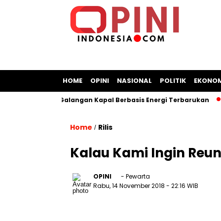
HOME
OPINI
NASIONAL
POLITIK
EKONOM
akat Bangun Galangan Kapal Berbasis Energi Terbarukan
C
Home
Rilis
/
Kalau Kami Ingin Reu
OPINI
- Pewarta
Rabu, 14 November 2018
- 22:16 WIB