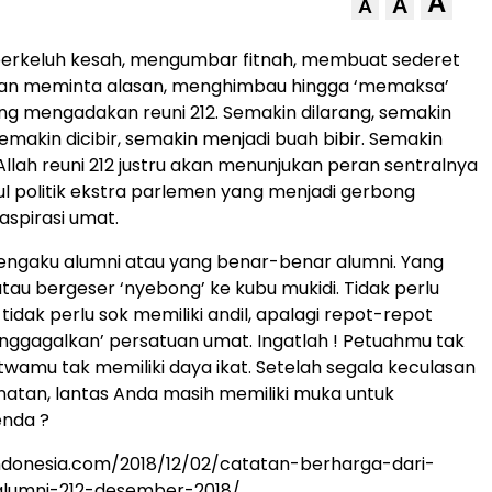
A
A
A
erkeluh kesah, mengumbar fitnah, membuat sederet
an meminta alasan, menghimbau hingga ‘memaksa’
ng mengadakan reuni 212. Semakin dilarang, semakin
makin dicibir, semakin menjadi buah bibir. Semakin
Allah reuni 212 justru akan menunjukan peran sentralnya
l politik ekstra parlemen yang menjadi gerbong
spirasi umat.
engaku alumni atau yang benar-benar alumni. Yang
atau bergeser ‘nyebong’ ke kubu mukidi. Tidak perlu
tidak perlu sok memiliki andil, apalagi repot-repot
ggagalkan’ persatuan umat. Ingatlah ! Petuahmu tak
atwamu tak memiliki daya ikat. Setelah segala keculasan
atan, lantas Anda masih memiliki muka untuk
nda ?
indonesia.com/2018/12/02/catatan-berharga-dari-
alumni-212-desember-2018/