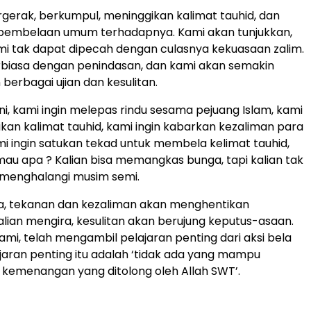
gerak, berkumpul, meninggikan kalimat tauhid, dan
embelaan umum terhadapnya. Kami akan tunjukkan,
i tak dapat dipecah dengan culasnya kekuasaan zalim.
rbiasa dengan penindasan, dan kami akan semakin
berbagai ujian dan kesulitan.
ni, kami ingin melepas rindu sesama pejuang Islam, kami
ikan kalimat tauhid, kami ingin kabarkan kezaliman para
i ingin satukan tekad untuk membela kelimat tauhid,
 mau apa ? Kalian bisa memangkas bunga, tapi kalian tak
enghalangi musim semi.
ra, tekanan dan kezaliman akan menghentikan
alian mengira, kesulitan akan berujung keputus-asaan.
Kami, telah mengambil pelajaran penting dari aksi bela
lajaran penting itu adalah ‘tidak ada yang mampu
emenangan yang ditolong oleh Allah SWT’.