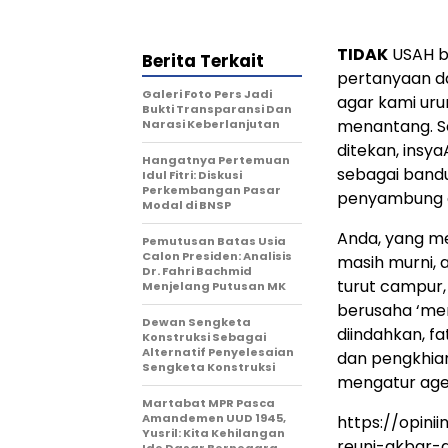
TIDAK
USAH b
Berita Terkait
pertanyaan d
Galeri Foto Pers Jadi
agar kami uru
Bukti Transparansi Dan
menantang. Se
Narasi Keberlanjutan
ditekan, insya
Hangatnya Pertemuan
sebagai bandu
Idul Fitri: Diskusi
Perkembangan Pasar
penyambung a
Modal di BNSP
Anda, yang m
Pemutusan Batas Usia
Calon Presiden: Analisis
masih murni, 
Dr. Fahri Bachmid
turut campur, 
Menjelang Putusan MK
berusaha ‘men
Dewan Sengketa
diindahkan, f
Konstruksi Sebagai
Alternatif Penyelesaian
dan pengkhian
Sengketa Konstruksi
mengatur age
Martabat MPR Pasca
Amandemen UUD 1945,
https://opini
Yusril: Kita Kehilangan
reuni-akbar-