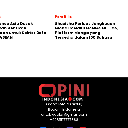
s
Pers Rilis
nance Asia Desak
Shueisha Perluas Jangkauan
kan Hentikan
Global melalui MANGA MILLION,
an untuk Sektor Batu
Platform Manga yang
 ASEAN
Tersedia dalam 100 Bahasa
Graha Media Center,
Bogor - Indonesia
untukredaksi@gmail.com
+628557777888