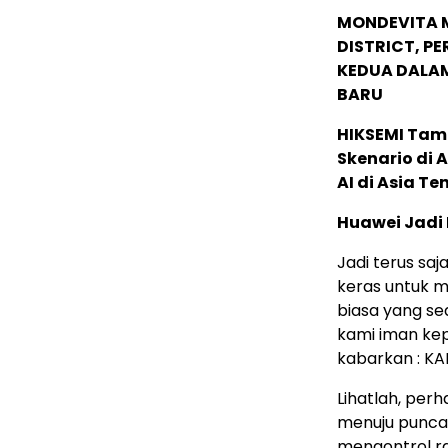
MONDEVITA 
DISTRICT, P
KEDUA DALA
BARU
HIKSEMI Tam
Skenario di
AI di Asia T
Huawei Jadi
Jadi terus saj
keras untuk m
biasa yang se
kami iman kep
kabarkan : KA
Lihatlah, perh
menuju puncak 
mengontrol ra