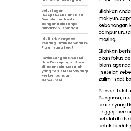
Ide Dasar Bernegara
Silahkan Anda
Solusi agar
Independensi KPK Bisa
makiyun, capr
Diimplementasikan
dengan Baik Tanpa
kebohongan la
Bubarkan Lembaga
campur urusan
masing.
Idulfitri: Mengapa
Penting untuk Kembali ke
Fitrah yang Sejati
Silahkan ber
akan fokus d
Ketimpangan Ekonomi
dan Kesenjangan Sosial
Islam, agend
di Indonesia: Masalah
yang Terus Membayangi
-setelah seb
Perkembangan
zalim- saat k
Demokrasi
Banser, telah
Penguasa, me
umum yang tid
anggap semua 
setelah itu k
untuk tunduk 