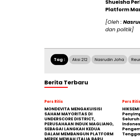
Shueisha Pe
Platform Ma
[Oleh :
Nasru
dan politik]
Tag :
Aksi 212
Nasrudin Joha
Reun
Berita Terbaru
Pers Rilis
Pers Rili
MONDEVITA MENGAKUISISI
HIKSEMI
SAHAM MAYORITAS DI
Penyim
UNDERSCORE DISTRICT,
Seluruh
PERUSAHAAN INDUK MAGLIANO,
Indones
SEBAGAI LANGKAH KEDUA
Pengemb
DALAM MEMBANGUN PLATFORM
Tengga
MEREK MEWAH ITALIA BARU