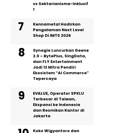
vs Sektarianisme-Inklusif
1
Kennametal Hadirkan
Pengalaman Next Level
Shop Di IMTS 2026
Synagie Luncurkan Geene
2.0 – BytePlus, SingData,
dan FLY Entertainment
Jadi 12 Mitra Pendiri
Ekosistem “AI Commerce”
Tepercaya
EVALUE, Operator SPKLU
Terbesar di Taiwan,
Ekspansi ke Indonesia
dan Resmikan Kantor di
Jakarta
Koko Wigyantoro dan