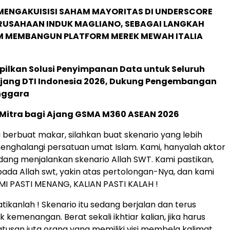
MENGAKUISISI SAHAM MAYORITAS DI UNDERSCORE
ERUSAHAAN INDUK MAGLIANO, SEBAGAI LANGKAH
M MEMBANGUN PLATFORM MEREK MEWAH ITALIA
pilkan Solusi Penyimpanan Data untuk Seluruh
 Ajang DTI Indonesia 2026, Dukung Pengembangan
enggara
 Mitra bagi Ajang GSMA M360 ASEAN 2026
a berbuat makar, silahkan buat skenario yang lebih
enghalangi persatuan umat Islam. Kami, hanyalah aktor
dang menjalankan skenario Allah SWT. Kami pastikan,
ada Allah swt, yakin atas pertolongan-Nya, dan kami
MI PASTI MENANG, KALIAN PASTI KALAH !
atikanlah ! Skenario itu sedang berjalan dan terus
kemenangan. Berat sekali ikhtiar kalian, jika harus
tusan juta orang yang memiliki visi membela kalimat