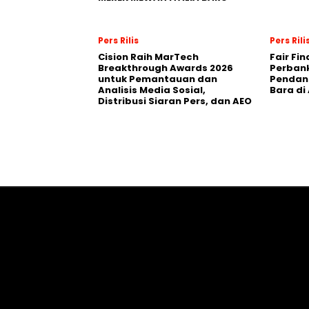
Pers Rilis
Pers Rili
Cision Raih MarTech
Fair Fi
Breakthrough Awards 2026
Perban
untuk Pemantauan dan
Pendana
Analisis Media Sosial,
Bara di
Distribusi Siaran Pers, dan AEO