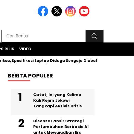
S RILIS
VIDEO
Spesifikasi Laptop Diduga Sengaja Diubah Paksa
Proyek I
BERITA POPULER
Catat, Ini yang Kelima
Kali Rejim Jokowi
Tangkapi Aktivis Kritis
Hisense Lansir Strategi
Pertumbuhan Berbasis AI
untuk Mewujudkan Era