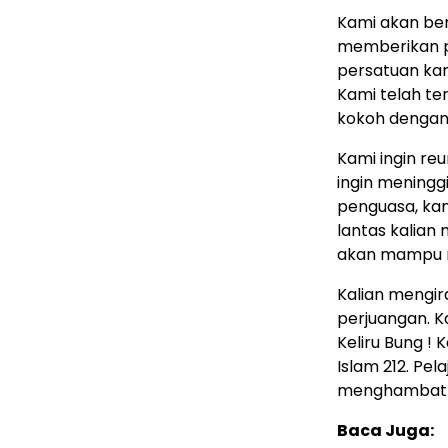
Kami akan ber
memberikan p
persatuan kam
Kami telah te
kokoh dengan 
Kami ingin reu
ingin meningg
penguasa, kam
lantas kalian
akan mampu m
Kalian mengi
perjuangan. K
Keliru Bung ! 
Islam 212. Pe
menghambat k
Baca Juga: