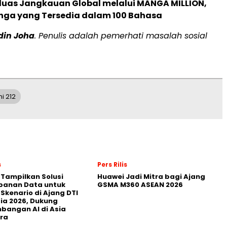
rluas Jangkauan Global melalui MANGA MILLION,
nga yang Tersedia dalam 100 Bahasa
din Joha
. Penulis adalah pemerhati masalah sosial
i 212
s
Pers Rilis
 Tampilkan Solusi
Huawei Jadi Mitra bagi Ajang
panan Data untuk
GSMA M360 ASEAN 2026
 Skenario di Ajang DTI
ia 2026, Dukung
angan AI di Asia
ra