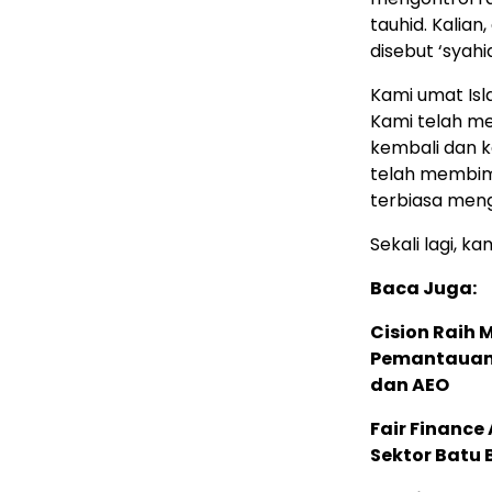
tauhid. Kalia
disebut ‘syah
Kami umat Isl
Kami telah me
kembali dan k
telah membim
terbiasa men
Sekali lagi, k
Baca Juga:
Cision Raih
Pemantauan d
dan AEO
Fair Financ
Sektor Batu 