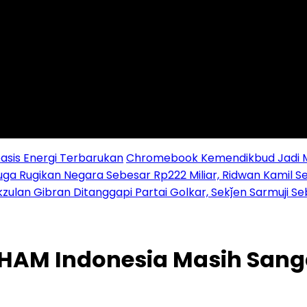
sis Energi Terbarukan
Chromebook Kemendikbud Jadi Mas
uga Rugikan Negara Sebesar Rp222 Miliar, Ridwan Kamil S
zulan Gibran Ditanggapi Partai Golkar, Sekǰen Sarmuji S
HAM Indonesia Masih Sang