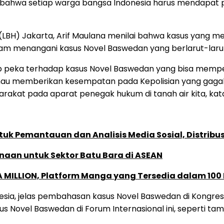
 bahwa setiap warga bangsa Indonesia harus mendapat pe
 (LBH) Jakarta, Arif Maulana menilai bahwa kasus yang 
alam menangani kasus Novel Baswedan yang berlarut-larut
kup peka terhadap kasus Novel Baswedan yang bisa mem
 mau memberikan kesempatan pada Kepolisian yang gag
akat pada aparat penegak hukum di tanah air kita, ka
k Pemantauan dan Analisis Media Sosial, Distribusi
naan untuk Sektor Batu Bara di ASEAN
 MILLION, Platform Manga yang Tersedia dalam 100
nesia, jelas pembahasan kasus Novel Baswedan di Kongres
s Novel Baswedan di Forum Internasional ini, seperti t