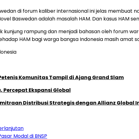
an di forum kaliber internasional ini jelas membuat n
Novel Baswedan adalah masalah HAM. Dan kasus HAM sendi
k kunjung rampung dan menjadi bahasan oleh forum warga 
ehadap HAM bagi warga bangsa Indonesia masih amat s
donesia
 Petenis Komunitas Tampil di Ajang Grand Slam
, Percepat Ekspansi Global
traan Distribusi Strategis dengan Allianz Global I
erlanjutan
Pasar Modal di BNSP