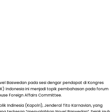
vel Baswedan pada sesi dengar pendapat di Kongres
KPK) Indonesia ini menjadi topik pembahasan pada forum
House Foreign Affairs Committee.
k Indinesia (Kapolri), Jenderal Tito Karnavian, yang
 yang terkesan “menyalahkan Novel Baswedan”. Sejak jauh