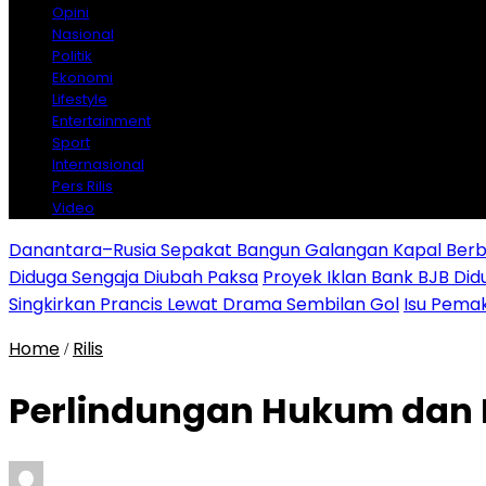
Opini
Nasional
Politik
Ekonomi
Lifestyle
Entertainment
Sport
Internasional
Pers Rilis
Video
Danantara–Rusia Sepakat Bangun Galangan Kapal Berba
Diduga Sengaja Diubah Paksa
Proyek Iklan Bank BJB Did
Singkirkan Prancis Lewat Drama Sembilan Gol
Isu Pemak
Home
Rilis
/
Perlindungan Hukum dan 