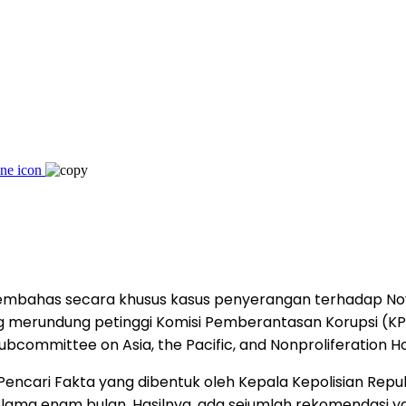
membahas secara khusus kasus penyerangan terhadap No
 yang merundung petinggi Komisi Pemberantasan Korupsi (
 Subcommittee on Asia, the Pacific, and Nonproliferation 
ncari Fakta yang dibentuk oleh Kepala Kepolisian Republi
si selama enam bulan. Hasilnya, ada sejumlah rekomendasi