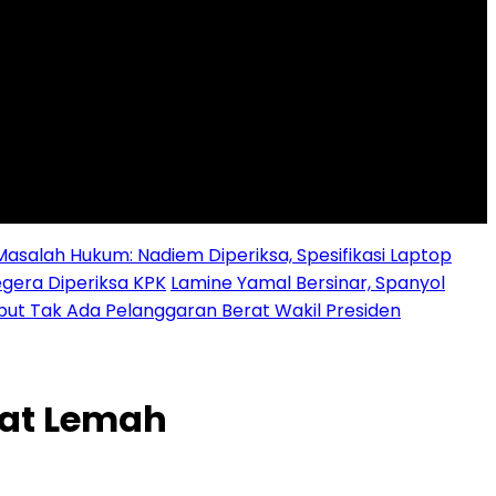
alah Hukum: Nadiem Diperiksa, Spesifikasi Laptop
egera Diperiksa KPK
Lamine Yamal Bersinar, Spanyol
ebut Tak Ada Pelanggaran Berat Wakil Presiden
at Lemah