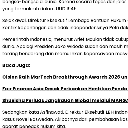
bangsa-bangsa di dunia. Karena secara tegas dan jelas
yang termaktub dalam UUD 1945.
Sejak awal, Direktur Eksekutif Lembaga Bantuan Hukum
konflik kepentingan dan tidak independensinya Polri d
Pemerintah Indonesia, menurut Arief Maulan tidak cu
dunia. Apalagi Presiden Joko Widodo sudah dan masih
terang benderang dan memulihkan kepercayaan masyar
Baca Juga:
Cision Raih MarTech Breakthrough Awards 2026 untu
Fair Finance Asia Desak Perbankan Hentikan Penda
Shueisha Perluas Jangkauan Global melalui MANGA
Sedangkan kata Asfinawati, Direktur Eksekutif LBH Indo
kasus Novel Baswedan. Akibatnya dari pembahasan kasu
aparat penegak hukum kita.