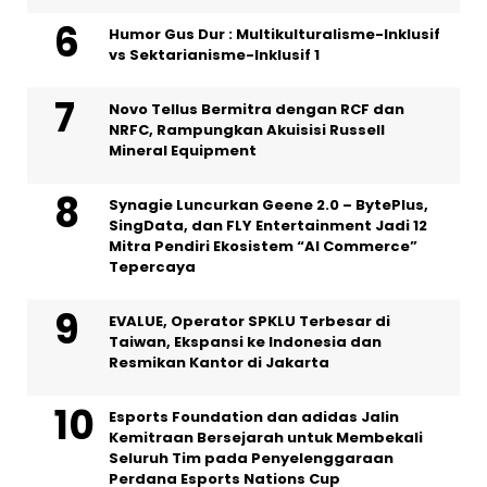
Humor Gus Dur : Multikulturalisme-Inklusif
vs Sektarianisme-Inklusif 1
Novo Tellus Bermitra dengan RCF dan
NRFC, Rampungkan Akuisisi Russell
Mineral Equipment
Synagie Luncurkan Geene 2.0 – BytePlus,
SingData, dan FLY Entertainment Jadi 12
Mitra Pendiri Ekosistem “AI Commerce”
Tepercaya
EVALUE, Operator SPKLU Terbesar di
Taiwan, Ekspansi ke Indonesia dan
Resmikan Kantor di Jakarta
Esports Foundation dan adidas Jalin
Kemitraan Bersejarah untuk Membekali
Seluruh Tim pada Penyelenggaraan
Perdana Esports Nations Cup