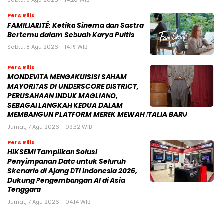
Sabtu, 8 Agu 2026 - 14:26 WIB
Pers Rilis
FAMILIARITÉ: Ketika Sinema dan Sastra
Bertemu dalam Sebuah Karya Puitis
Sabtu, 8 Agu 2026 - 14:19 WIB
Pers Rilis
MONDEVITA MENGAKUISISI SAHAM
MAYORITAS DI UNDERSCORE DISTRICT,
PERUSAHAAN INDUK MAGLIANO,
SEBAGAI LANGKAH KEDUA DALAM
MEMBANGUN PLATFORM MEREK MEWAH ITALIA BARU
Jumat, 7 Agu 2026 - 09:32 WIB
Pers Rilis
HIKSEMI Tampilkan Solusi
Penyimpanan Data untuk Seluruh
Skenario di Ajang DTI Indonesia 2026,
Dukung Pengembangan AI di Asia
Tenggara
Jumat, 7 Agu 2026 - 04:14 WIB