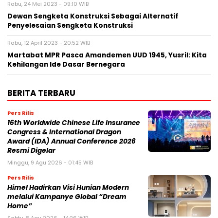
Rabu, 24 Mei 2023 - 09:10 WIB
Dewan Sengketa Konstruksi Sebagai Alternatif
Penyelesaian Sengketa Konstruksi
Rabu, 12 April 2023 - 20:52 WIB
Martabat MPR Pasca Amandemen UUD 1945, Yusril: Kita
Kehilangan Ide Dasar Bernegara
BERITA TERBARU
Pers Rilis
16th Worldwide Chinese Life Insurance
Congress & International Dragon
Award (IDA) Annual Conference 2026
Resmi Digelar
Minggu, 9 Agu 2026 - 01:45 WIB
Pers Rilis
Himel Hadirkan Visi Hunian Modern
melalui Kampanye Global “Dream
Home”