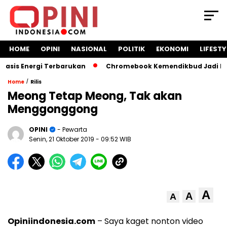
HOME
OPINI
NASIONAL
POLITIK
EKONOMI
LIFESTY
s Energi Terbarukan
Chromebook Kemendikbud Jadi Masalah
/
Home
Rilis
Meong Tetap Meong, Tak akan
Menggonggong
OPINI
- Pewarta
Senin, 21 Oktober 2019
- 09:52 WIB
A
A
A
Opiniindonesia.com
– Saya kaget nonton video