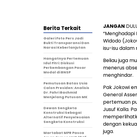
JANGAN
DULU 
Berita Terkait
“Menghadapi 
Galeri Foto Pers Jadi
Widodo (Joko
Bukti Transparansi Dan
isu-isu dalam 
Narasi Keberlanjutan
Hangatnya Pertemuan
Beliau juga m
Idul Fitri: Diskusi
menerus absen
Perkembangan Pasar
Modal di BNSP
menghindar.
Pemutusan Batas Usia
Pak Jokowi em
Calon Presiden: Analisis
Dr. Fahri Bachmid
General Assem
Menjelang Putusan MK
pertemuan pun
Dewan Sengketa
Jusuf Kalla. 
Konstruksi Sebagai
memperlihatka
Alternatif Penyelesaian
Sengketa Konstruksi
dengan kekuat
juga.
Martabat MPR Pasca