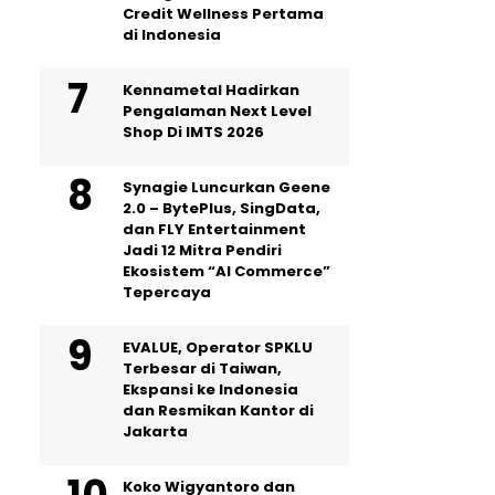
Credit Wellness Pertama
di Indonesia
Kennametal Hadirkan
Pengalaman Next Level
Shop Di IMTS 2026
Synagie Luncurkan Geene
2.0 – BytePlus, SingData,
dan FLY Entertainment
Jadi 12 Mitra Pendiri
Ekosistem “AI Commerce”
Tepercaya
EVALUE, Operator SPKLU
Terbesar di Taiwan,
Ekspansi ke Indonesia
dan Resmikan Kantor di
Jakarta
Koko Wigyantoro dan