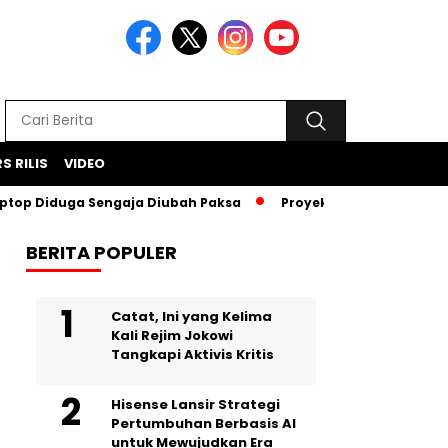
S RILIS
VIDEO
iduga Sengaja Diubah Paksa
Proyek Iklan Bank BJB Diduga 
BERITA POPULER
Catat, Ini yang Kelima
Kali Rejim Jokowi
Tangkapi Aktivis Kritis
Hisense Lansir Strategi
Pertumbuhan Berbasis AI
untuk Mewujudkan Era