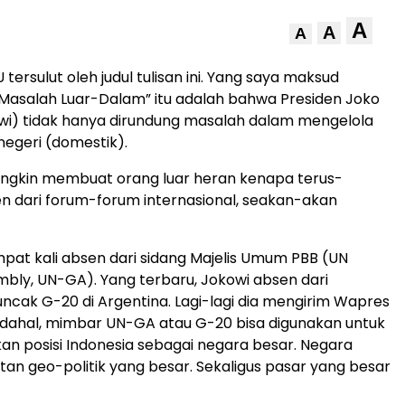
A
A
A
tersulut oleh judul tulisan ini. Yang saya maksud
Masalah Luar-Dalam” itu adalah bahwa Presiden Joko
wi) tidak hanya dirundung masalah dalam mengelola
negeri (domestik).
ungkin membuat orang luar heran kenapa terus-
 dari forum-forum internasional, seakan-akan
pat kali absen dari sidang Majelis Umum PBB (UN
bly, UN-GA). Yang terbaru, Jokowi absen dari
cak G-20 di Argentina. Lagi-lagi dia mengirim Wapres
Padahal, mimbar UN-GA atau G-20 bisa digunakan untuk
n posisi Indonesia sebagai negara besar. Negara
an geo-politik yang besar. Sekaligus pasar yang besar