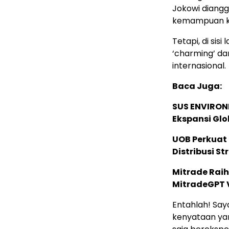
Jokowi diangg
kemampuan kom
Tetapi, di si
‘charming’ da
internasional.
Baca Juga:
SUS ENVIRONM
Ekspansi Glo
UOB Perkuat
Distribusi St
Mitrade Raih
MitradeGPT V
Entahlah! Sa
kenyataan yan