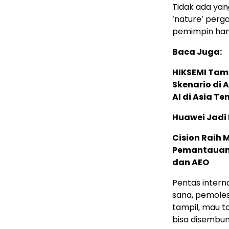
Tidak ada yang
‘nature’ perg
pemimpin han
Baca Juga:
HIKSEMI Tam
Skenario di
AI di Asia T
Huawei Jadi
Cision Raih
Pemantauan d
dan AEO
Pentas interna
sana, pemolesa
tampil, mau t
bisa disembun