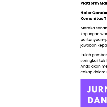
Platform Ma
Haier Ganden
Komunitas T
Mereka senan
kepungan wart
pertanyaan-p
jawaban kepad
Itulah gambar
seringkali tak
Anda akan me
cakap dalam 