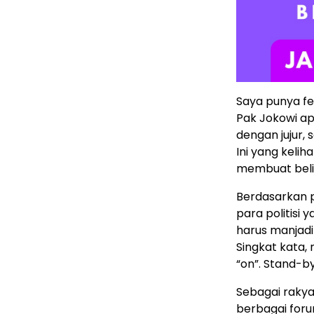
Saya punya fe
Pak Jokowi ap
dengan jujur,
Ini yang keli
membuat belia
Berdasarkan p
para politisi
harus manjadi 
Singkat kata, n
“on”. Stand-by
Sebagai rakya
berbagai forum