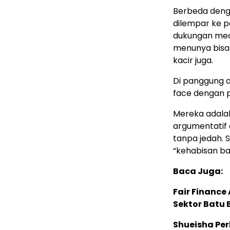
Berbeda denga
dilempar ke pa
dukungan med
menunya bisa 
kacir juga.
Di panggung 
face dengan p
Mereka adalah 
argumentatif d
tanpa jedah. 
“kehabisan ba
Baca Juga:
Fair Financ
Sektor Batu 
Shueisha Pe