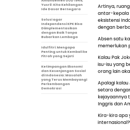
Amandemen UUD 1945,
Yusril: Kita Kehilangan
Artinya, rua
Ide Dasar Bernegara
antar-kepala 
eksistensi Ind
Solusi agar
Independensi KPK Bisa
dengan berbag
Diimplementasikan
dengan Baik Tanpa
Bubarkan Lembaga
Absen satu ka
memerlukan p
Idulfitri: Mengapa
Penting untuk Kembali ke
Fitrah yang Sejati
Kalau Pak Joko
isu-isu yang 
Ketimpangan Ekonomi
orang lain ak
dan Kesenjangan Sosial
di Indonesia: Masalah
yang Terus Membayangi
Apalagi kala
Perkembangan
Demokrasi
setara dengan
kejayaannya 
Inggris dan Am
Kira-kira apa
internasional?