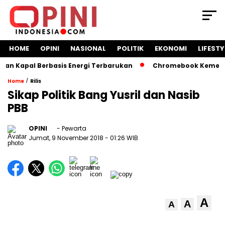
HOME
OPINI
NASIONAL
POLITIK
EKONOMI
LIFESTY
 Kapal Berbasis Energi Terbarukan
Chromebook Kemendikbu
/
Home
Rilis
Sikap Politik Bang Yusril dan Nasib
PBB
OPINI
- Pewarta
Jumat, 9 November 2018
- 01:26 WIB
A
A
A