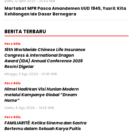
Rabu, 12 April 2023 - 20:52 WIB
Martabat MPR Pasca Amandemen UUD 1945, Yusril: Kita
Kehilangan Ide Dasar Bernegara
BERITA TERBARU
Pers Rilis
16th Worldwide Chinese Life Insurance
Congress & International Dragon
Award (IDA) Annual Conference 2026
Resmi Digelar
Minggu, 9 Agu 2026 - 01:45 WIB
Pers Rilis
Himel Hadirkan Visi Hunian Modern
melalui Kampanye Global “Dream
Home”
Sabtu, 8 Agu 2026 - 14:26 WIB
Pers Rilis
FAMILIARITÉ: Ketika Sinema dan Sastra
Bertemu dalam Sebuah Karya Puitis