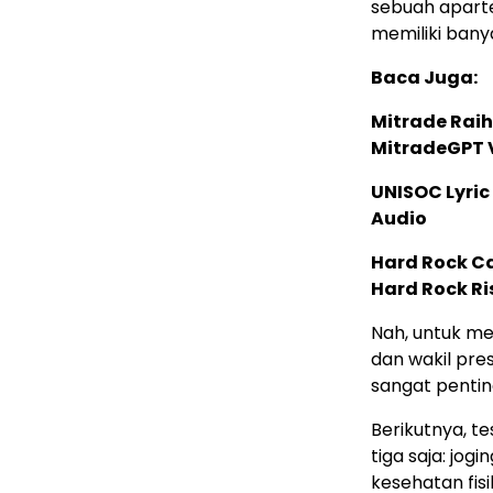
sebuah apart
memiliki banya
Baca Juga:
Mitrade Raih
MitradeGPT V
UNISOC Lyri
Audio
Hard Rock C
Hard Rock Ri
Nah, untuk me
dan wakil pre
sangat pentin
Berikutnya, te
tiga saja: jog
kesehatan fis