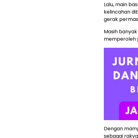
Lalu, main ba
kelincahan d
gerak permas
Masih banyak 
memperoleh pe
Dengan mampu
sebagai rakya