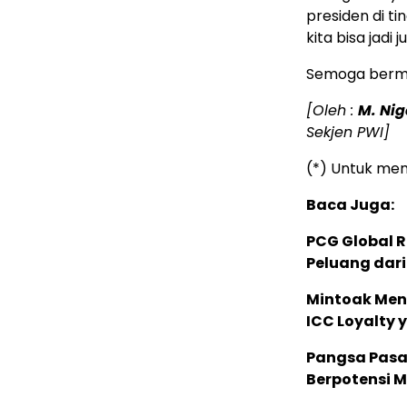
presiden di ti
kita bisa jadi 
Semoga berma
[Oleh :
M. Nig
Sekjen PWI]
(*) Untuk mem
Baca Juga:
PCG Global 
Peluang dari
Mintoak Men
ICC Loyalty 
Pangsa Pasar
Berpotensi 