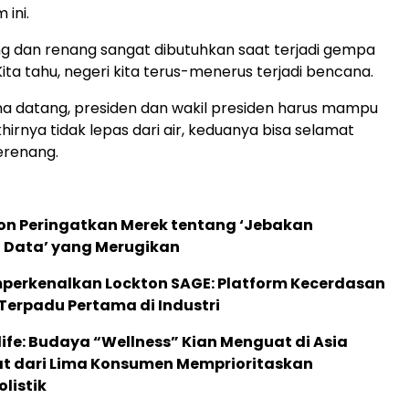
 ini.
ging dan renang sangat dibutuhkan saat terjadi gempa
ita tahu, negeri kita terus-menerus terjadi bencana.
a datang, presiden dan wakil presiden harus mampu
akhirnya tidak lepas dari air, keduanya bisa selamat
erenang.
ion Peringatkan Merek tentang ‘Jebakan
 Data’ yang Merugikan
perkenalkan Lockton SAGE: Platform Kecerdasan
Terpadu Pertama di Industri
life: Budaya “Wellness” Kian Menguat di Asia
pat dari Lima Konsumen Memprioritaskan
listik