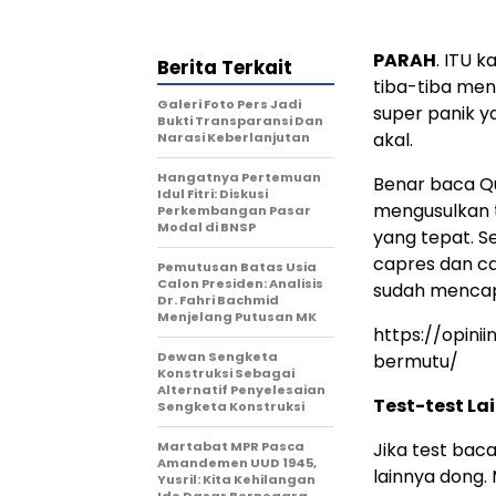
PARAH
. ITU 
Berita Terkait
tiba-tiba men
Galeri Foto Pers Jadi
super panik y
Bukti Transparansi Dan
akal.
Narasi Keberlanjutan
Hangatnya Pertemuan
Benar baca Qu
Idul Fitri: Diskusi
mengusulkan t
Perkembangan Pasar
Modal di BNSP
yang tepat. S
capres dan caw
Pemutusan Batas Usia
Calon Presiden: Analisis
sudah mencap
Dr. Fahri Bachmid
Menjelang Putusan MK
https://opini
Dewan Sengketa
bermutu/
Konstruksi Sebagai
Alternatif Penyelesaian
Test-test La
Sengketa Konstruksi
Martabat MPR Pasca
Jika test baca
Amandemen UUD 1945,
lainnya dong.
Yusril: Kita Kehilangan