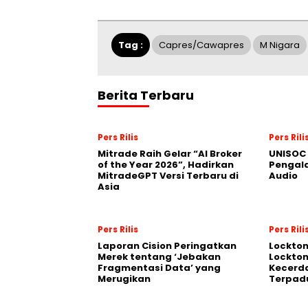
Tag :
Capres/Cawapres
M Nigara
Berita Terbaru
Pers Rilis
Pers Rili
Mitrade Raih Gelar “AI Broker
UNISOC 
of the Year 2026”, Hadirkan
Pengal
MitradeGPT Versi Terbaru di
Audio
Asia
Pers Rilis
Pers Rili
Laporan Cision Peringatkan
Lockto
Merek tentang ‘Jebakan
Lockton
Fragmentasi Data’ yang
Kecerd
Merugikan
Terpadu