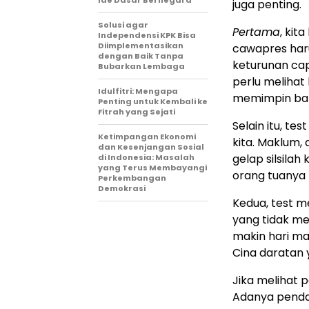
Ide Dasar Bernegara
juga penting.
Solusi agar
Pertama
, kit
Independensi KPK Bisa
Diimplementasikan
cawapres haru
dengan Baik Tanpa
keturunan cap
Bubarkan Lembaga
perlu melihat
Idulfitri: Mengapa
memimpin ban
Penting untuk Kembali ke
Fitrah yang Sejati
Selain itu, te
Ketimpangan Ekonomi
kita. Maklum,
dan Kesenjangan Sosial
gelap silsilah
di Indonesia: Masalah
yang Terus Membayangi
orang tuanya
Perkembangan
Demokrasi
Kedua, test m
yang tidak me
makin hari m
Cina daratan 
Jika melihat p
Adanya pendat