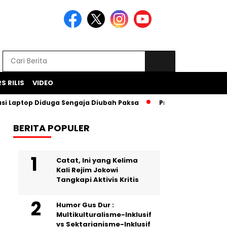
S RILIS
VIDEO
ptop Diduga Sengaja Diubah Paksa
Proyek Iklan Bank BJB Di
BERITA POPULER
Catat, Ini yang Kelima
Kali Rejim Jokowi
Tangkapi Aktivis Kritis
Humor Gus Dur :
Multikulturalisme-Inklusif
vs Sektarianisme-Inklusif