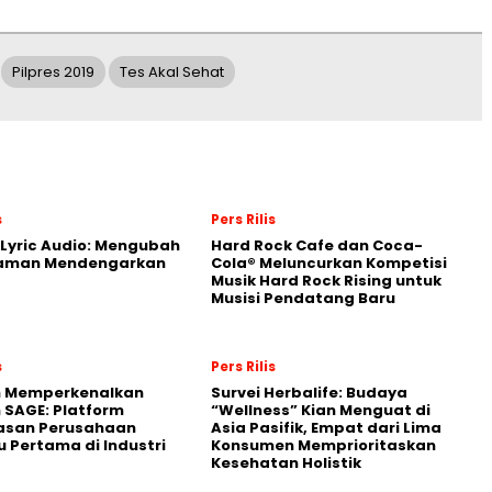
Pilpres 2019
Tes Akal Sehat
s
Pers Rilis
Lyric Audio: Mengubah
Hard Rock Cafe dan Coca-
aman Mendengarkan
Cola® Meluncurkan Kompetisi
Musik Hard Rock Rising untuk
Musisi Pendatang Baru
s
Pers Rilis
n Memperkenalkan
Survei Herbalife: Budaya
 SAGE: Platform
“Wellness” Kian Menguat di
asan Perusahaan
Asia Pasifik, Empat dari Lima
 Pertama di Industri
Konsumen Memprioritaskan
Kesehatan Holistik