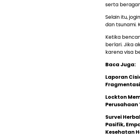
serta beragam
Selain itu, jo
dan tsunami. K
Ketika bencan
berlari. Jika 
karena visa b
Baca Juga:
Laporan Cis
Fragmentasi
Lockton Mem
Perusahaan 
Survei Herba
Pasifik, Em
Kesehatan Ho