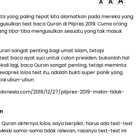
A
A
A
kata yang paling tepat kita alamatkan pada mereka yang
gusulkan test baca Quran di Pilpres 2019. Cuma orang
ang tiba-tiba mengusulkan sesuatu yang tak masuk
ran sangat penting bagi umat islam, tetapi
est baca ayat suci untuk calon presiden, bukanlah hal
ekali lagi, baca Quran sangat penting, tetapi meminta
apres lolos test itu, adalah bukti super panik yang
ai ubun-ubun.
indonesia.com/2018/12/27/pilpres-2019-makin-tidak-
in
 Quran akhirnya lolos, saya berpikir, harus ada test-test
 Meski sama-sama tidak relevan, rasanya test-test ini