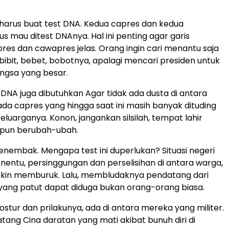
a harus buat test DNA. Kedua capres dan kedua
s mau ditest DNAnya. Hal ini penting agar garis
res dan cawapres jelas. Orang ingin cari menantu saja
 bibit, bebet, bobotnya, apalagi mencari presiden untuk
gsa yang besar.
st DNA juga dibutuhkan Agar tidak ada dusta di antara
 ada capres yang hingga saat ini masih banyak dituding
 keluarganya. Konon, jangankan silsilah, tempat lahir
 pun berubah-ubah.
enembak. Mengapa test ini duperlukan? Situasi negeri
nentu, persinggungan dan perselisihan di antara warga,
akin memburuk. Lalu, membludaknya pendatang dari
yang patut dapat diduga bukan orang-orang biasa.
ostur dan prilakunya, ada di antara mereka yang militer.
ang Cina daratan yang mati akibat bunuh diri di