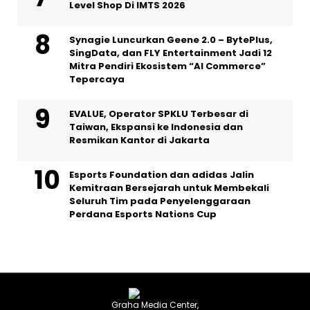
Level Shop Di IMTS 2026
Synagie Luncurkan Geene 2.0 – BytePlus,
SingData, dan FLY Entertainment Jadi 12
Mitra Pendiri Ekosistem “AI Commerce”
Tepercaya
EVALUE, Operator SPKLU Terbesar di
Taiwan, Ekspansi ke Indonesia dan
Resmikan Kantor di Jakarta
Esports Foundation dan adidas Jalin
Kemitraan Bersejarah untuk Membekali
Seluruh Tim pada Penyelenggaraan
Perdana Esports Nations Cup
Graha Media Center,