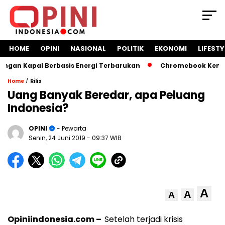
HOME
OPINI
NASIONAL
POLITIK
EKONOMI
LIFESTY
an Kapal Berbasis Energi Terbarukan
Chromebook Kemendik
/
Home
Rilis
Uang Banyak Beredar, apa Peluang
Indonesia?
OPINI
- Pewarta
Senin, 24 Juni 2019
- 09:37 WIB
A
A
A
Opiniindonesia.com –
Setelah terjadi krisis