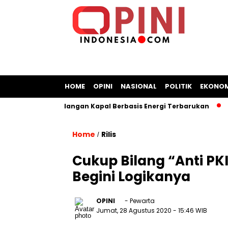
HOME
OPINI
NASIONAL
POLITIK
EKONOM
at Bangun Galangan Kapal Berbasis Energi Terbarukan
Chr
Home
Rilis
/
Cukup Bilang “Anti PK
Begini Logikanya
OPINI
- Pewarta
Jumat, 28 Agustus 2020
- 15:46 WIB