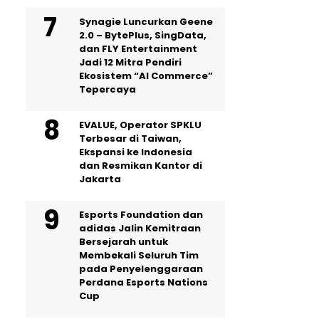
Synagie Luncurkan Geene
2.0 – BytePlus, SingData,
dan FLY Entertainment
Jadi 12 Mitra Pendiri
Ekosistem “AI Commerce”
Tepercaya
EVALUE, Operator SPKLU
Terbesar di Taiwan,
Ekspansi ke Indonesia
dan Resmikan Kantor di
Jakarta
Esports Foundation dan
adidas Jalin Kemitraan
Bersejarah untuk
Membekali Seluruh Tim
pada Penyelenggaraan
Perdana Esports Nations
Cup