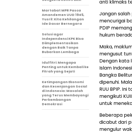
anti klimaks t
Martabat MPR Pasca
Jangan salah p
Amandemen UUD 1945,
Yusril: Kita Kehilangan
mencurigai b
Ide Dasar Bernegara
PDIP memang t
hukum berada 
Solusi agar
Independensi KPK Bisa
Diimplementasikan
Maka, makluma
dengan Baik Tanpa
Bubarkan Lembaga
mengusut tunt
Dengan kata l
Idulfitri: Mengapa
Penting untuk Kembali ke
Islam Indones
Fitrah yang Sejati
Bangka Belitu
dipenuhi. Mal
Ketimpangan Ekonomi
dan Kesenjangan Sosial
RUU BPIP. Ini
di Indonesia: Masalah
yang Terus Membayangi
mengikuti KUI
Perkembangan
untuk meneka
Demokrasi
Beberapa peka
dicabut dari 
mengulur wak