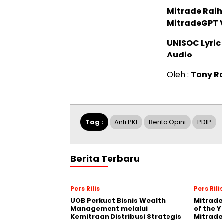
Mitrade Raih
MitradeGPT V
UNISOC Lyri
Audio
Oleh :
Tony R
Tag :
Anti PKI
Berita Opini
PDIP
Berita Terbaru
Pers Rilis
Pers Rili
UOB Perkuat Bisnis Wealth
Mitrade
Management melalui
of the 
Kemitraan Distribusi Strategis
Mitrade