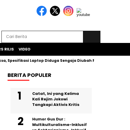
S RILIS
VIDEO
pesifikasi Laptop Diduga Sengaja Diubah Paksa
Proyek Ikl
BERITA POPULER
Catat, Ini yang Kelima
Kali Rejim Jokowi
Tangkapi Aktivis Kritis
Humor Gus Dur :
Multikulturalisme-Inklusif