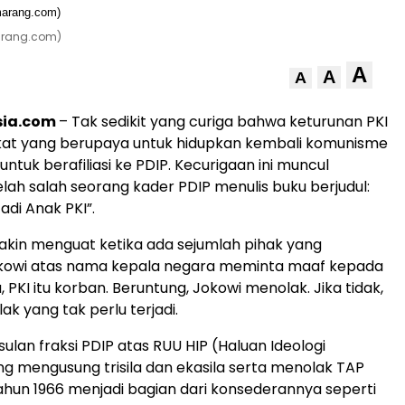
arang.com)
A
A
A
sia.com
– Tak sedikit yang curiga bahwa keturunan PKI
at yang berupaya untuk hidupkan kembali komunisme
untuk berafiliasi ke PDIP. Kecurigaan ini muncul
lah salah seorang kader PDIP menulis buku berjudul:
adi Anak PKI”.
kin menguat ketika ada sejumlah pihak yang
owi atas nama kepala negara meminta maaf kepada
, PKI itu korban. Beruntung, Jokowi menolak. Jika tidak,
ak yang tak perlu terjadi.
ulan fraksi PDIP atas RUU HIP (Haluan Ideologi
ng mengusung trisila dan ekasila serta menolak TAP
hun 1966 menjadi bagian dari konsederannya seperti