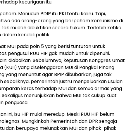
erhadap kecurigaan itu.
aham. Menuduh PDIP itu PKI tentu keliru. Tapi,
ahwa ada orang-orang yang berpaham komunisme di
ak mudah dibuktikan secara hukum. Terlebih ketika
dalam kendali politik.
t MUI pada poin 5 yang berisi tuntutan untuk
as pengusul RUU HIP gak mudah untuk dipenuhi.
ain: diabaikan. Sebelumnya, keputusan Konggres Umat
ia (KUII) yang diselenggaran MUI di Pangkal Pinang
ng yang menuntut agar BPIP dibubarkan, juga tak
ah sebaliknya, pemerintah justru mengeluarkan usulan
 tamparan keras terhadap MUI dan semua ormas yang
I. Sekaligus menunjukkan bahwa MUI tak cukup kuat
n penguasa.
n ini, isu HIP mulai meredup. Meski RUU HIP belum
prolegnas. Mungkinkah Pemerintah dan DPR sengaja
tu dan berupaya melunakkan MUI dan pihak-pihak