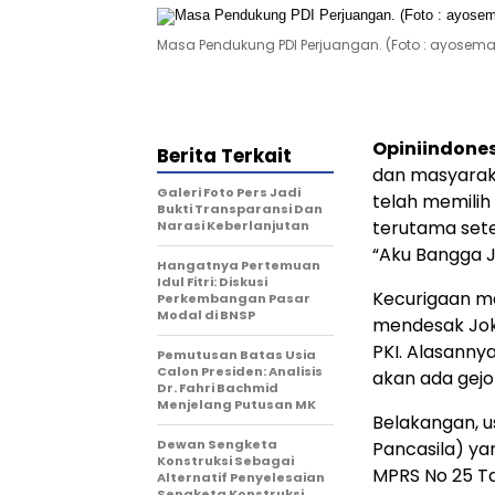
Masa Pendukung PDI Perjuangan. (Foto : ayosem
Opiniindone
Berita Terkait
dan masyarak
Galeri Foto Pers Jadi
telah memilih 
Bukti Transparansi Dan
terutama sete
Narasi Keberlanjutan
“Aku Bangga J
Hangatnya Pertemuan
Idul Fitri: Diskusi
Kecurigaan ma
Perkembangan Pasar
Modal di BNSP
mendesak Jok
PKI. Alasannya
Pemutusan Batas Usia
Calon Presiden: Analisis
akan ada gejol
Dr. Fahri Bachmid
Menjelang Putusan MK
Belakangan, us
Dewan Sengketa
Pancasila) ya
Konstruksi Sebagai
MPRS No 25 Ta
Alternatif Penyelesaian
Sengketa Konstruksi