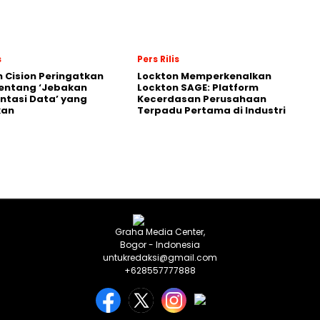
s
Pers Rilis
 Cision Peringatkan
Lockton Memperkenalkan
entang ‘Jebakan
Lockton SAGE: Platform
tasi Data’ yang
Kecerdasan Perusahaan
kan
Terpadu Pertama di Industri
Graha Media Center,
Bogor - Indonesia
untukredaksi@gmail.com
+628557777888