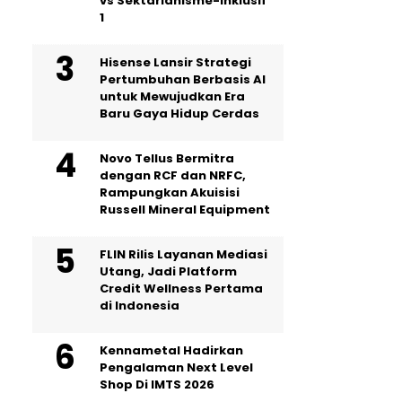
vs Sektarianisme-Inklusif
1
Hisense Lansir Strategi
Pertumbuhan Berbasis AI
untuk Mewujudkan Era
Baru Gaya Hidup Cerdas
Novo Tellus Bermitra
dengan RCF dan NRFC,
Rampungkan Akuisisi
Russell Mineral Equipment
FLIN Rilis Layanan Mediasi
Utang, Jadi Platform
Credit Wellness Pertama
di Indonesia
Kennametal Hadirkan
Pengalaman Next Level
Shop Di IMTS 2026