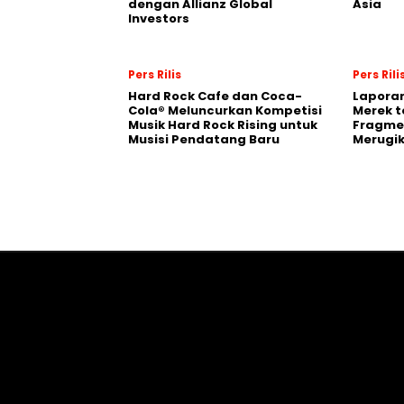
dengan Allianz Global
Asia
Investors
Pers Rilis
Pers Rili
Hard Rock Cafe dan Coca-
Laporan
Cola® Meluncurkan Kompetisi
Merek t
Musik Hard Rock Rising untuk
Fragmen
Musisi Pendatang Baru
Merugi