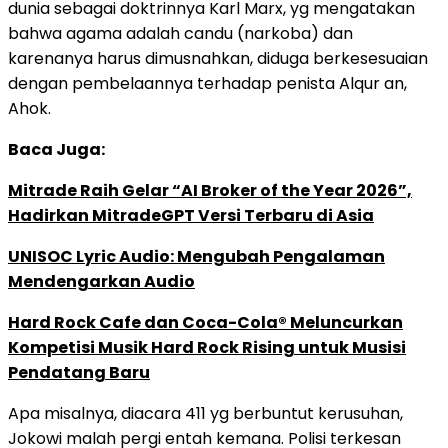
dunia sebagai doktrinnya Karl Marx, yg mengatakan
bahwa agama adalah candu (narkoba) dan
karenanya harus dimusnahkan, diduga berkesesuaian
dengan pembelaannya terhadap penista Alqur an,
Ahok.
Baca Juga:
Mitrade Raih Gelar “AI Broker of the Year 2026”,
Hadirkan MitradeGPT Versi Terbaru di Asia
UNISOC Lyric Audio: Mengubah Pengalaman
Mendengarkan Audio
Hard Rock Cafe dan Coca-Cola® Meluncurkan
Kompetisi Musik Hard Rock Rising untuk Musisi
Pendatang Baru
Apa misalnya, diacara 411 yg berbuntut kerusuhan,
Jokowi malah pergi entah kemana. Polisi terkesan