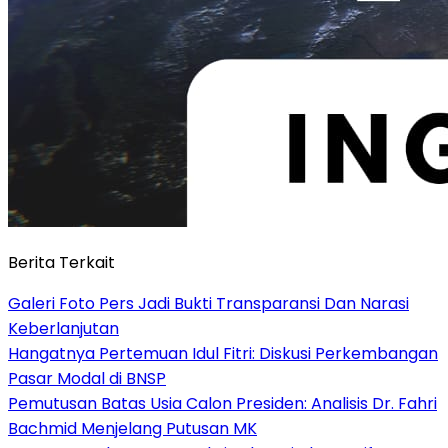
Berita Terkait
Galeri Foto Pers Jadi Bukti Transparansi Dan Narasi
Keberlanjutan
Hangatnya Pertemuan Idul Fitri: Diskusi Perkembangan
Pasar Modal di BNSP
Pemutusan Batas Usia Calon Presiden: Analisis Dr. Fahri
Bachmid Menjelang Putusan MK