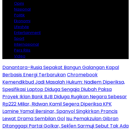
Opini
Nasional
Politik
Ekonomi
Lifestyle
Entertainment
Sport
Internasional
Pers Rilis
Video
Danantara–Rusia Sepakat Bangun Galangan Kapal
Berbasis Energi Terbarukan
Chromebook
Kemendikbud Jadi Masalah Hukum: Nadiem Diperiksa,
Spesifikasi Laptop Diduga Sengaja Diubah Paksa
Proyek Iklan Bank BJB Diduga Rugikan Negara Sebesar
Rp222 Miliar, Ridwan Kamil Segera Diperiksa KPK
Lamine Yamal Bersinar, Spanyol Singkirkan Prancis
Lewat Drama Sembilan Gol
Isu Pemakzulan Gibran
Ditanggapi Partai Golkar, Sekǰen Sarmuji Sebut Tak Ada