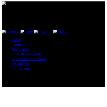
Graha Media Center,
Bogor - Indonesia
untukredaksi@gmail.com
+628557777888
Home
Histori Media
Tim Redaksi
Kode Etik Jurnalistik
Pedoman Media Siber
Hak Jawab
Kontak Iklan
Copyright © 2026 Opiniindonesia.com - All Rights
Reserved