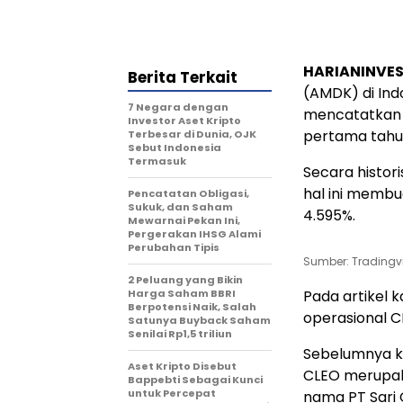
HARIANINVE
Berita Terkait
(AMDK) di Ind
7 Negara dengan
mencatatkan k
Investor Aset Kripto
pertama tahun
Terbesar di Dunia, OJK
Sebut Indonesia
Termasuk
Secara histor
hal ini memb
Pencatatan Obligasi,
Sukuk, dan Saham
4.595%.
Mewarnai Pekan Ini,
Pergerakan IHSG Alami
Perubahan Tipis
Sumber: Trading
2 Peluang yang Bikin
Harga Saham BBRI
Pada artikel k
Berpotensi Naik, Salah
operasional C
Satunya Buyback Saham
Senilai Rp1,5 triliun
Sebelumnya k
Aset Kripto Disebut
CLEO merupak
Bappebti Sebagai Kunci
untuk Percepat
nama PT Sari 