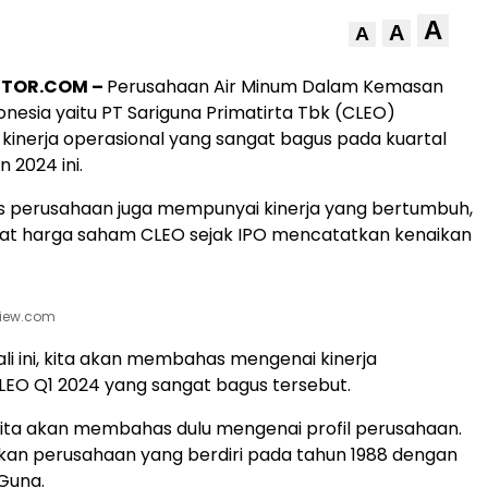
A
A
A
STOR.COM
–
Perusahaan Air Minum Dalam Kemasan
onesia yaitu PT Sariguna Primatirta Tbk (CLEO)
inerja operasional yang sangat bagus pada kuartal
 2024 ini.
is perusahaan juga mempunyai kinerja yang bertumbuh,
uat harga saham CLEO sejak IPO mencatatkan kenaikan
view.com
ali ini, kita akan membahas mengenai kinerja
LEO Q1 2024 yang sangat bagus tersebut.
ita akan membahas dulu mengenai profil perusahaan.
an perusahaan yang berdiri pada tahun 1988 dengan
Guna.