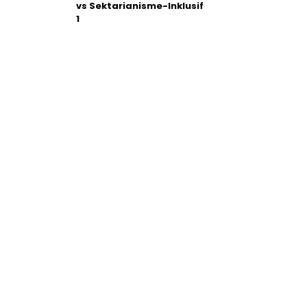
vs Sektarianisme-Inklusif
1