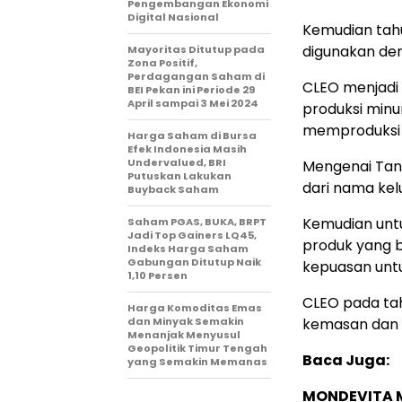
Pengembangan Ekonomi
Digital Nasional
Kemudian tahu
digunakan den
Mayoritas Ditutup pada
Zona Positif,
Perdagangan Saham di
CLEO menjadi
BEI Pekan ini Periode 29
April sampai 3 Mei 2024
produksi minu
memproduksi 
Harga Saham di Bursa
Efek Indonesia Masih
Undervalued, BRI
Mengenai Tano
Putuskan Lakukan
dari nama kel
Buyback Saham
Kemudian unt
Saham PGAS, BUKA, BRPT
Jadi Top Gainers LQ45,
produk yang b
Indeks Harga Saham
Gabungan Ditutup Naik
kepuasan unt
1,10 Persen
CLEO pada ta
Harga Komoditas Emas
dan Minyak Semakin
kemasan dan 
Menanjak Menyusul
Geopolitik Timur Tengah
Baca Juga:
yang Semakin Memanas
MONDEVITA 