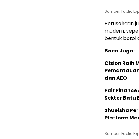
Sumber: Public Ex
Perusahaan j
modern, seper
bentuk botol 
Baca Juga:
Cision Raih
Pemantauan d
dan AEO
Fair Financ
Sektor Batu 
Shueisha Pe
Platform Ma
Sumber: Public Ex