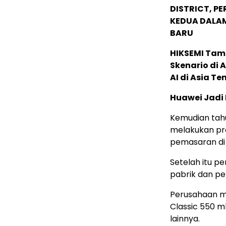
DISTRICT, P
KEDUA DALA
BARU
HIKSEMI Tam
Skenario di
AI di Asia T
Huawei Jadi
Kemudian tah
melakukan pr
pemasaran di
Setelah itu p
pabrik dan p
Perusahaan mem
Classic 550 ml
lainnya.