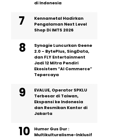
di Indonesia
Kennametal Hadirkan
Pengalaman Next Level
Shop Di IMTS 2026
Synagie Luncurkan Geene
2.0 – BytePlus, SingData,
dan FLY Entertainment
Jadi 12 Mitra Pendiri
Ekosistem “AI Commerce”
Tepercaya
EVALUE, Operator SPKLU
Terbesar di Taiwan,
Ekspansi ke Indonesia
dan Resmikan Kantor di
Jakarta
Humor Gus Dur :
Multikulturalisme-Inklusif