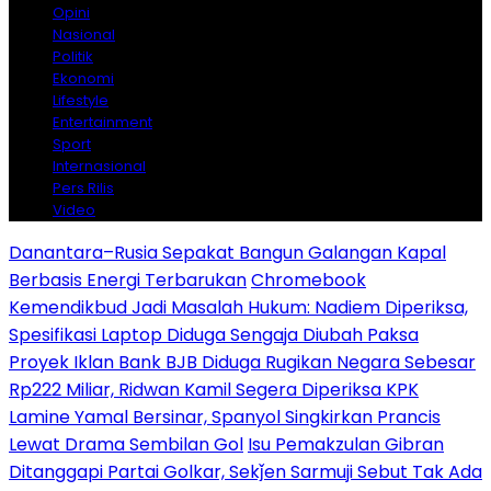
Opini
Nasional
Politik
Ekonomi
Lifestyle
Entertainment
Sport
Internasional
Pers Rilis
Video
Danantara–Rusia Sepakat Bangun Galangan Kapal
Berbasis Energi Terbarukan
Chromebook
Kemendikbud Jadi Masalah Hukum: Nadiem Diperiksa,
Spesifikasi Laptop Diduga Sengaja Diubah Paksa
Proyek Iklan Bank BJB Diduga Rugikan Negara Sebesar
Rp222 Miliar, Ridwan Kamil Segera Diperiksa KPK
Lamine Yamal Bersinar, Spanyol Singkirkan Prancis
Lewat Drama Sembilan Gol
Isu Pemakzulan Gibran
Ditanggapi Partai Golkar, Sekǰen Sarmuji Sebut Tak Ada