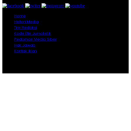
Home
Histori Media
Tim Redaksi
Kode Etik Jurnalistik
Pedoman Media Siber
Hak Jawab
Kontak Iklan
Copyright © 2026 Opiniindonesia.com - All Rights
Reserved