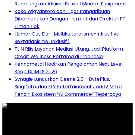
Rampungkan Akuisisi Russell Mineral Equipment
Koko Wigyantoro dan Tigor Pangaribuan
Diberhentikan Dengan Hormat dari Direktur PT
Timah Tbk
Humor Gus Dur : Multikulturalisme-Inklusif vs
Sektarianisme-Inklusif 1
FLIN Rilis Layanan Mediasi Utang, Jadi Platform
Credit Wellness Pertama di Indonesia
Kennametal Hadirkan Pengalaman Next Level
Shop Di IMTS 2026
Synagie Luncurkan Geene 2.0 – BytePlus,
SingData, dan FLY Entertainment Jadi 12 Mitra
Pendiri Ekosistem “AI Commerce” Tepercaya
Graha Media Center,
Bogor - Indonesia
untukredaksi@gmail.com
+628557777888