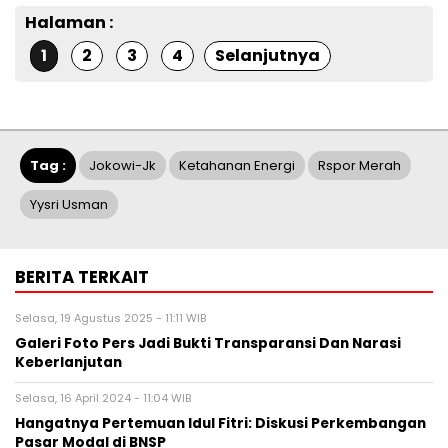
Halaman :
1
2
3
4
Selanjutnya
Tag :
Jokowi-Jk
Ketahanan Energi
Rspor Merah
Yysri Usman
BERITA TERKAIT
Selasa, 19 Agustus 2025 - 11:11 WIB
Galeri Foto Pers Jadi Bukti Transparansi Dan Narasi
Keberlanjutan
Selasa, 16 April 2024 - 11:04 WIB
Hangatnya Pertemuan Idul Fitri: Diskusi Perkembangan
Pasar Modal di BNSP