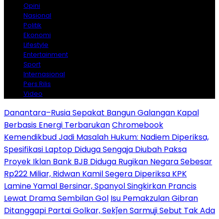
Opini
Nasional
Politik
Ekonomi
Lifestyle
Entertainment
Sport
Internasional
Pers Rilis
Video
Danantara–Rusia Sepakat Bangun Galangan Kapal
Berbasis Energi Terbarukan
Chromebook
Kemendikbud Jadi Masalah Hukum: Nadiem Diperiksa,
Spesifikasi Laptop Diduga Sengaja Diubah Paksa
Proyek Iklan Bank BJB Diduga Rugikan Negara Sebesar
Rp222 Miliar, Ridwan Kamil Segera Diperiksa KPK
Lamine Yamal Bersinar, Spanyol Singkirkan Prancis
Lewat Drama Sembilan Gol
Isu Pemakzulan Gibran
Ditanggapi Partai Golkar, Sekǰen Sarmuji Sebut Tak Ada