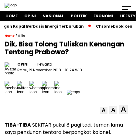
HOME
OPINI
NASIONAL
POLITIK
EKONOMI
LIFESTY
n Kapal Berbasis Energi Terbarukan
Chromebook Kemendikb
/
Home
Rilis
Dik, Bisa Tolong Tuliskan Kenangan
Tentang Prabowo?
OPINI
- Pewarta
Rabu, 21 November 2018
- 18:24 WIB
A
A
A
TIBA-TIBA
SEKITAR pukul 8 pagi tadi, teman lama
saya pensiunan tentara berpangkat kolonel,