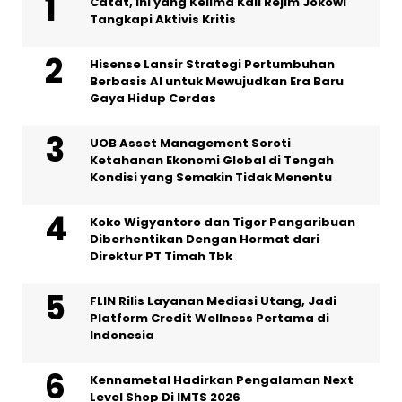
Catat, Ini yang Kelima Kali Rejim Jokowi
Tangkapi Aktivis Kritis
Hisense Lansir Strategi Pertumbuhan
Berbasis AI untuk Mewujudkan Era Baru
Gaya Hidup Cerdas
UOB Asset Management Soroti
Ketahanan Ekonomi Global di Tengah
Kondisi yang Semakin Tidak Menentu
Koko Wigyantoro dan Tigor Pangaribuan
Diberhentikan Dengan Hormat dari
Direktur PT Timah Tbk
FLIN Rilis Layanan Mediasi Utang, Jadi
Platform Credit Wellness Pertama di
Indonesia
Kennametal Hadirkan Pengalaman Next
Level Shop Di IMTS 2026