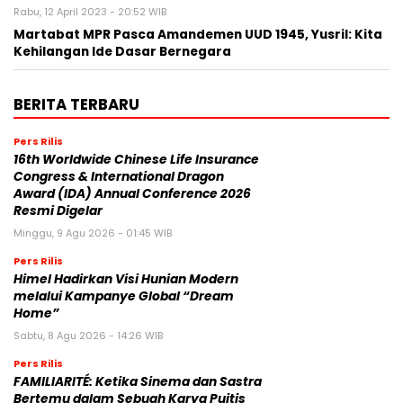
Rabu, 12 April 2023 - 20:52 WIB
Martabat MPR Pasca Amandemen UUD 1945, Yusril: Kita
Kehilangan Ide Dasar Bernegara
BERITA TERBARU
Pers Rilis
16th Worldwide Chinese Life Insurance
Congress & International Dragon
Award (IDA) Annual Conference 2026
Resmi Digelar
Minggu, 9 Agu 2026 - 01:45 WIB
Pers Rilis
Himel Hadirkan Visi Hunian Modern
melalui Kampanye Global “Dream
Home”
Sabtu, 8 Agu 2026 - 14:26 WIB
Pers Rilis
FAMILIARITÉ: Ketika Sinema dan Sastra
Bertemu dalam Sebuah Karya Puitis