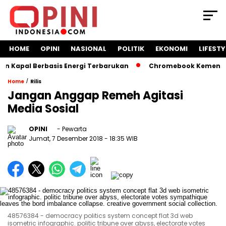
HOME
OPINI
NASIONAL
POLITIK
EKONOMI
LIFESTY
Kapal Berbasis Energi Terbarukan
Chromebook Kemendikbud
/
Home
Rilis
Jangan Anggap Remeh Agitasi
Media Sosial
OPINI
- Pewarta
Jumat, 7 Desember 2018
- 18:35 WIB
48576384 - democracy politics system concept flat 3d web
isometric infographic. politic tribune over abyss, electorate votes