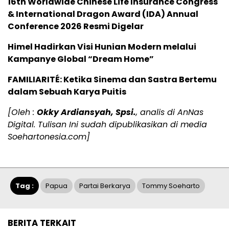
16th Worldwide Chinese Life Insurance Congress
& International Dragon Award (IDA) Annual
Conference 2026 Resmi Digelar
Himel Hadirkan Visi Hunian Modern melalui
Kampanye Global “Dream Home”
FAMILIARITÉ: Ketika Sinema dan Sastra Bertemu
dalam Sebuah Karya Puitis
[Oleh :
Okky Ardiansyah, Spsi.
, analis di AnNas
Digital. Tulisan Ini sudah dipublikasikan di media
Soehartonesia.com]
Tag :
Papua
Partai Berkarya
Tommy Soeharto
BERITA TERKAIT