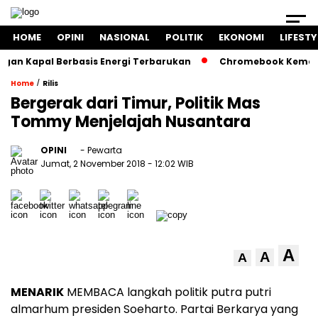
HOME
OPINI
NASIONAL
POLITIK
EKONOMI
LIFESTY
n Kapal Berbasis Energi Terbarukan
Chromebook Kemendikb
/
Home
Rilis
Bergerak dari Timur, Politik Mas
Tommy Menjelajah Nusantara
OPINI
- Pewarta
Jumat, 2 November 2018
- 12:02 WIB
A
A
A
MENARIK
MEMBACA langkah politik putra putri
almarhum presiden Soeharto. Partai Berkarya yang