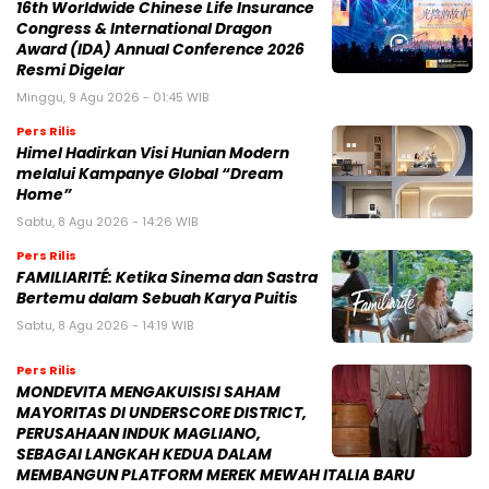
16th Worldwide Chinese Life Insurance
Congress & International Dragon
Award (IDA) Annual Conference 2026
Resmi Digelar
Minggu, 9 Agu 2026 - 01:45 WIB
Pers Rilis
Himel Hadirkan Visi Hunian Modern
melalui Kampanye Global “Dream
Home”
Sabtu, 8 Agu 2026 - 14:26 WIB
Pers Rilis
FAMILIARITÉ: Ketika Sinema dan Sastra
Bertemu dalam Sebuah Karya Puitis
Sabtu, 8 Agu 2026 - 14:19 WIB
Pers Rilis
MONDEVITA MENGAKUISISI SAHAM
MAYORITAS DI UNDERSCORE DISTRICT,
PERUSAHAAN INDUK MAGLIANO,
SEBAGAI LANGKAH KEDUA DALAM
MEMBANGUN PLATFORM MEREK MEWAH ITALIA BARU