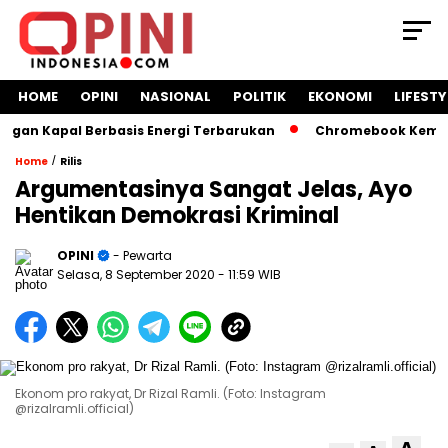
HOME
OPINI
NASIONAL
POLITIK
EKONOMI
LIFESTY
an Kapal Berbasis Energi Terbarukan
Chromebook Kemendik
/
Home
Rilis
Argumentasinya Sangat Jelas, Ayo
Hentikan Demokrasi Kriminal
OPINI
- Pewarta
Selasa, 8 September 2020
- 11:59 WIB
Ekonom pro rakyat, Dr Rizal Ramli. (Foto: Instagram
@rizalramli.official)