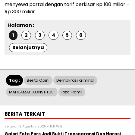
menyewa partai dengan tarif berkisar Rp 100 miliar –
Rp 300 miliar.
Halaman :
1
2
3
4
5
6
Selanjutnya
Tag :
Berita Opini
Demokrasi Kriminal
MAHKAMAH KONSTITUSI
Rizal Ramli
BERITA TERKAIT
Selasa, 19 Agustus 2025 - 11:11 WIB
Galeri Foto Pers Jadi Bukti Transparansi Dan Narasi